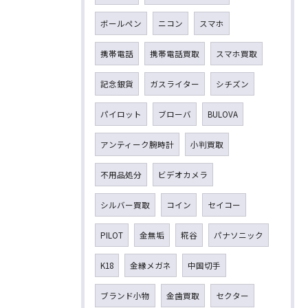
ボールペン
ニコン
スマホ
携帯電話
携帯電話買取
スマホ買取
記念銀貨
ガスライター
シチズン
パイロット
ブローバ
BULOVA
アンティーク腕時計
小判買取
不用品処分
ビデオカメラ
シルバー買取
コイン
セイコー
PILOT
金無垢
糀谷
パナソニック
K18
金縁メガネ
中国切手
ブランド小物
金歯買取
セクター