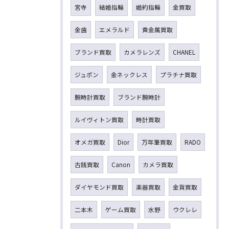
宮寺
結婚指輪
婚約指輪
金買取
金歯
エメラルド
貴金属買取
ブランド買取
カメラレンズ
CHANEL
ジュポン
金ネックレス
プラチナ買取
腕時計買取
ブランド腕時計
ルイヴィトン買取
時計買取
オメガ買取
Dior
万年筆買取
RADO
古銭買取
Canon
カメラ買取
ダイヤモンド買取
楽器買取
金貨買取
二本木
ゲーム買取
水野
ウクレレ