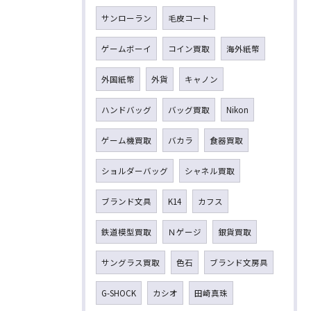
サンローラン
毛皮コート
ゲームボーイ
コイン買取
海外紙幣
外国紙幣
外貨
キャノン
ハンドバッグ
バッグ買取
Nikon
ゲーム機買取
バカラ
食器買取
ショルダーバッグ
シャネル買取
ブランド文具
K14
カフス
鉄道模型買取
Ｎゲージ
銀貨買取
サングラス買取
色石
ブランド文房具
G-SHOCK
カシオ
田崎真珠