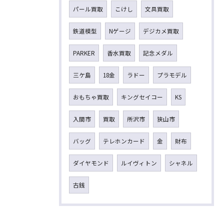
パール買取
こけし
文具買取
鉄道模型
Nゲージ
デジカメ買取
PARKER
香水買取
記念メダル
三ケ島
18金
ラドー
プラモデル
おもちゃ買取
キングセイコー
KS
入間市
買取
所沢市
狭山市
バッグ
テレホンカード
金
財布
ダイヤモンド
ルイヴィトン
シャネル
古銭