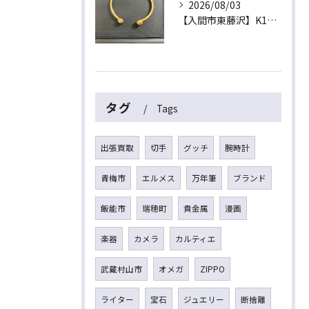
2026/08/03
【入間市東藤沢】K18（18金）磁気ブレスレットをお買取！金相場高騰中の今、健康ジュエリーや古い金製品も高価買取いたします
タグ
Tags
出張買取
切手
グッチ
腕時計
青梅市
エルメス
万年筆
ブランド
飯能市
瑞穂町
貴金属
漫画
楽器
カメラ
カルティエ
武蔵村山市
オメガ
ZIPPO
ライター
宝石
ジュエリー
断捨離