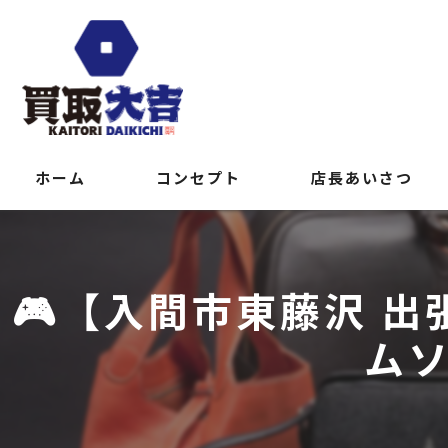
ホーム
コンセプト
店長あいさつ
🎮【入間市東藤沢 出
ム