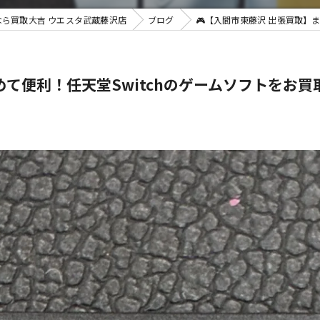
ら買取大吉 ウエスタ武蔵藤沢店
ブログ
🎮【入間市東藤沢 出張買取】
不用品買
めて便利！任天堂Switchのゲームソフトをお