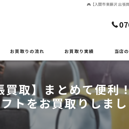
🎮【入間市東藤沢 出張
07
お買取りの流れ
お買取り実績
当店の
よくある質問
貴金属
時計
張買取】まとめて便利！
ブランド
ソフトをお買取りしまし
切手
出張買取