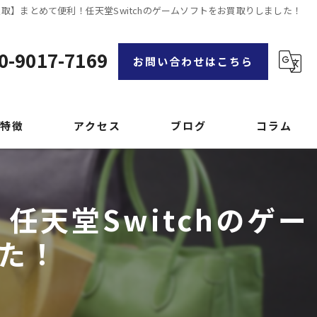
買取】まとめて便利！任天堂Switchのゲームソフトをお買取りしました！
0-9017-7169
お問い合わせはこちら
特徴
アクセス
ブログ
コラム
漫画特集
任天堂Switchのゲー
品
た！