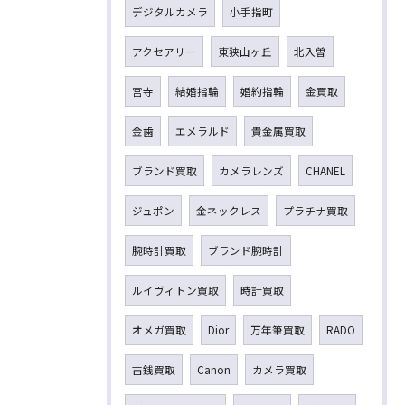
デジタルカメラ
小手指町
アクセアリー
東狭山ヶ丘
北入曽
宮寺
結婚指輪
婚約指輪
金買取
金歯
エメラルド
貴金属買取
ブランド買取
カメラレンズ
CHANEL
ジュポン
金ネックレス
プラチナ買取
腕時計買取
ブランド腕時計
ルイヴィトン買取
時計買取
オメガ買取
Dior
万年筆買取
RADO
古銭買取
Canon
カメラ買取