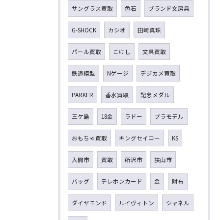
サングラス買取
色石
ブランド文房具
G-SHOCK
カシオ
田崎真珠
パール買取
こけし
文具買取
鉄道模型
Nゲージ
デジカメ買取
PARKER
香水買取
記念メダル
三ケ島
18金
ラドー
プラモデル
おもちゃ買取
キングセイコー
KS
入間市
買取
所沢市
狭山市
バッグ
テレホンカード
金
財布
ダイヤモンド
ルイヴィトン
シャネル