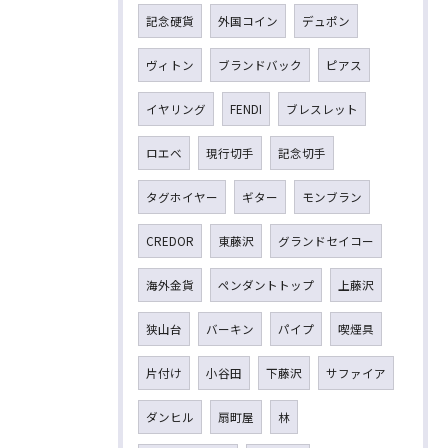
記念硬貨
外国コイン
デュポン
ヴィトン
ブランドバック
ピアス
イヤリング
FENDI
ブレスレット
ロエベ
現行切手
記念切手
タグホイヤー
ギター
モンブラン
CREDOR
東藤沢
グランドセイコー
海外金貨
ペンダントトップ
上藤沢
狭山台
バーキン
パイプ
喫煙具
片付け
小谷田
下藤沢
サファイア
ダンヒル
扇町屋
林