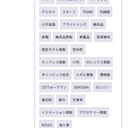
デジカメ
スカーフ
TASAKI
外国銭
小手指南
ブライトリング
美術品
掛軸
美術品買取
骨董品
音楽機材
限定モデル買取
宮本町
ネックレス買取
小判
ロレックス買取
オリンピック記念
メダル買取
銀買取
CDウォークマン
SEIKOSHA
ロンジン
春日町
新久
文房具
イミテーション買取
アクセサリー買取
ROLEX
和ヶ原