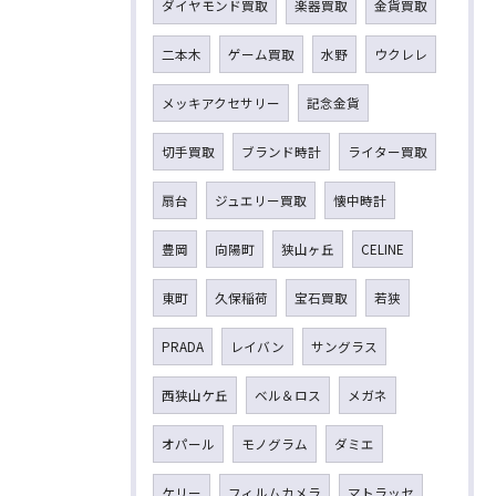
ダイヤモンド買取
楽器買取
金貨買取
二本木
ゲーム買取
水野
ウクレレ
メッキアクセサリー
記念金貨
切手買取
ブランド時計
ライター買取
扇台
ジュエリー買取
懐中時計
豊岡
向陽町
狭山ヶ丘
CELINE
東町
久保稲荷
宝石買取
若狭
PRADA
レイバン
サングラス
西狭山ケ丘
ベル＆ロス
メガネ
オパール
モノグラム
ダミエ
ケリー
フィルムカメラ
マトラッセ