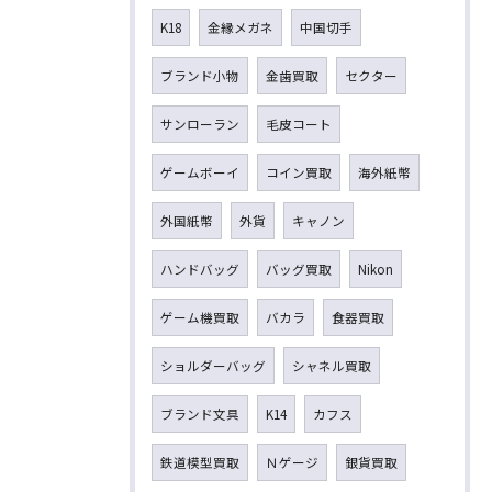
K18
金縁メガネ
中国切手
ブランド小物
金歯買取
セクター
サンローラン
毛皮コート
ゲームボーイ
コイン買取
海外紙幣
外国紙幣
外貨
キャノン
ハンドバッグ
バッグ買取
Nikon
ゲーム機買取
バカラ
食器買取
ショルダーバッグ
シャネル買取
ブランド文具
K14
カフス
鉄道模型買取
Ｎゲージ
銀貨買取