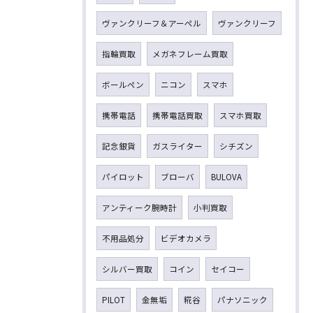
ヴァンクリーフ＆アーペル
ヴァンクリーフ
指輪買取
メガネフレーム買取
ボールペン
ニコン
スマホ
携帯電話
携帯電話買取
スマホ買取
記念銀貨
ガスライター
シチズン
パイロット
ブローバ
BULOVA
アンティーク腕時計
小判買取
不用品処分
ビデオカメラ
シルバー買取
コイン
セイコー
PILOT
金無垢
糀谷
パナソニック