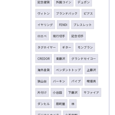
記念硬貨
外国コイン
デュポン
ヴィトン
ブランドバック
ピアス
イヤリング
FENDI
ブレスレット
ロエベ
現行切手
記念切手
タグホイヤー
ギター
モンブラン
CREDOR
東藤沢
グランドセイコー
海外金貨
ペンダントトップ
上藤沢
狭山台
バーキン
パイプ
喫煙具
片付け
小谷田
下藤沢
サファイア
ダンヒル
扇町屋
林