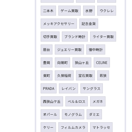
二本木
ゲーム買取
水野
ウクレレ
メッキアクセサリー
記念金貨
切手買取
ブランド時計
ライター買取
扇台
ジュエリー買取
懐中時計
豊岡
向陽町
狭山ヶ丘
CELINE
東町
久保稲荷
宝石買取
若狭
PRADA
レイバン
サングラス
西狭山ケ丘
ベル＆ロス
メガネ
オパール
モノグラム
ダミエ
ケリー
フィルムカメラ
マトラッセ