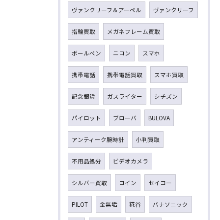
ヴァンクリーフ＆アーペル
ヴァンクリーフ
指輪買取
メガネフレーム買取
ボールペン
ニコン
スマホ
携帯電話
携帯電話買取
スマホ買取
記念銀貨
ガスライター
シチズン
パイロット
ブローバ
BULOVA
アンティーク腕時計
小判買取
不用品処分
ビデオカメラ
シルバー買取
コイン
セイコー
PILOT
金無垢
糀谷
パナソニック