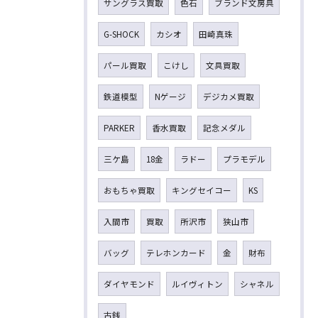
サングラス買取
色石
ブランド文房具
G-SHOCK
カシオ
田崎真珠
パール買取
こけし
文具買取
鉄道模型
Nゲージ
デジカメ買取
PARKER
香水買取
記念メダル
三ケ島
18金
ラドー
プラモデル
おもちゃ買取
キングセイコー
KS
入間市
買取
所沢市
狭山市
バッグ
テレホンカード
金
財布
ダイヤモンド
ルイヴィトン
シャネル
古銭