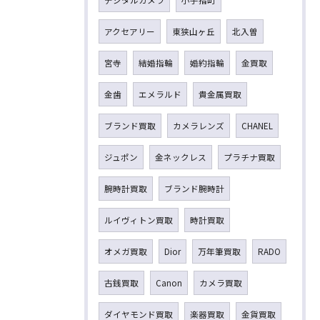
デジタルカメラ
小手指町
アクセアリー
東狭山ヶ丘
北入曽
宮寺
結婚指輪
婚約指輪
金買取
金歯
エメラルド
貴金属買取
ブランド買取
カメラレンズ
CHANEL
ジュポン
金ネックレス
プラチナ買取
腕時計買取
ブランド腕時計
ルイヴィトン買取
時計買取
オメガ買取
Dior
万年筆買取
RADO
古銭買取
Canon
カメラ買取
ダイヤモンド買取
楽器買取
金貨買取