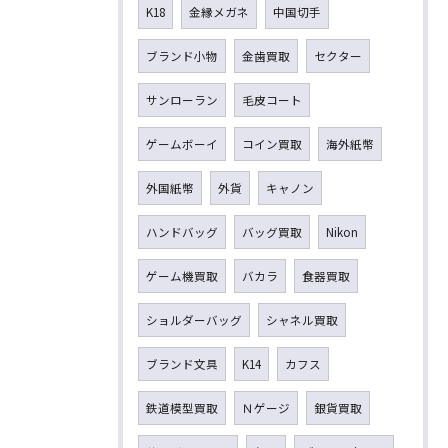
K18
金縁メガネ
中国切手
ブランド小物
金歯買取
セクター
サンローラン
毛皮コート
ゲームボーイ
コイン買取
海外紙幣
外国紙幣
外貨
キャノン
ハンドバッグ
バッグ買取
Nikon
ゲーム機買取
バカラ
食器買取
ショルダーバッグ
シャネル買取
ブランド文具
K14
カフス
鉄道模型買取
Ｎゲージ
銀貨買取