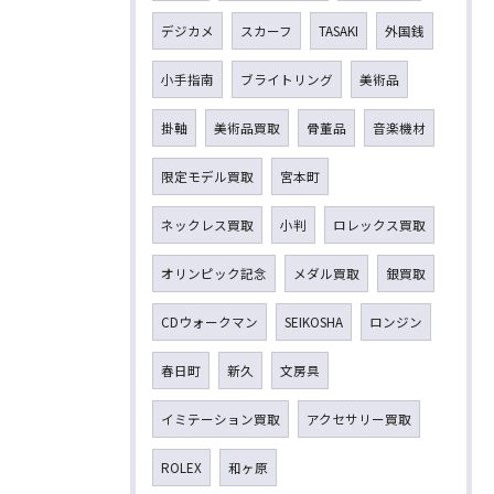
デジカメ
スカーフ
TASAKI
外国銭
小手指南
ブライトリング
美術品
掛軸
美術品買取
骨董品
音楽機材
限定モデル買取
宮本町
ネックレス買取
小判
ロレックス買取
オリンピック記念
メダル買取
銀買取
CDウォークマン
SEIKOSHA
ロンジン
春日町
新久
文房具
イミテーション買取
アクセサリー買取
ROLEX
和ヶ原