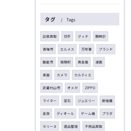
タグ
Tags
出張買取
切手
グッチ
腕時計
青梅市
エルメス
万年筆
ブランド
飯能市
瑞穂町
貴金属
漫画
楽器
カメラ
カルティエ
武蔵村山市
オメガ
ZIPPO
ライター
宝石
ジュエリー
断捨離
金貨
ディオール
ゲーム機
プラダ
セリーヌ
遺品整理
不用品買取