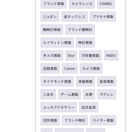
ブランド買取
カメラレンズ
CHANEL
ジュポン
金ネックレス
プラチナ買取
腕時計買取
ブランド腕時計
ルイヴィトン買取
時計買取
オメガ買取
Dior
万年筆買取
RADO
古銭買取
Canon
カメラ買取
ダイヤモンド買取
楽器買取
金貨買取
二本木
ゲーム買取
水野
ウクレレ
メッキアクセサリー
記念金貨
切手買取
ブランド時計
ライター買取