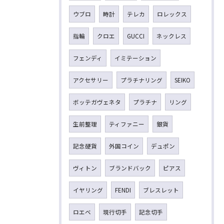
ウブロ
時計
テレカ
ロレックス
指輪
クロエ
GUCCI
ネックレス
フェンディ
イミテーション
アクセサリー
プラチナリング
SEIKO
ボッテガヴェネタ
プラチナ
リング
生前整理
ティファニー
銀貨
記念硬貨
外国コイン
デュポン
ヴィトン
ブランドバック
ピアス
イヤリング
FENDI
ブレスレット
ロエベ
現行切手
記念切手