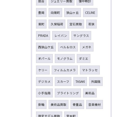
扇台
ジュエリー買取
懐中時計
豊岡
向陽町
狭山ヶ丘
CELINE
東町
久保稲荷
宝石買取
若狭
PRADA
レイバン
サングラス
西狭山ケ丘
ベル＆ロス
メガネ
オパール
モノグラム
ダミエ
ケリー
フィルムカメラ
マトラッセ
デジカメ
スカーフ
TASAKI
外国銭
小手指南
ブライトリング
美術品
掛軸
美術品買取
骨董品
音楽機材
限定モデル買取
宮本町