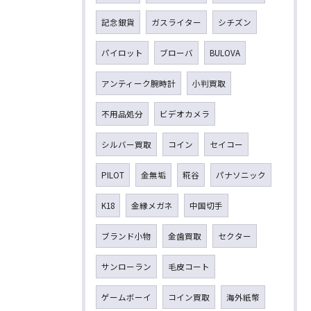
記念銀貨
ガスライター
シチズン
パイロット
ブローバ
BULOVA
アンティーク腕時計
小判買取
不用品処分
ビデオカメラ
シルバー買取
コイン
セイコー
PILOT
金無垢
糀谷
パナソニック
K18
金縁メガネ
中国切手
ブランド小物
金歯買取
セクター
サンローラン
毛皮コート
ゲームボーイ
コイン買取
海外紙幣