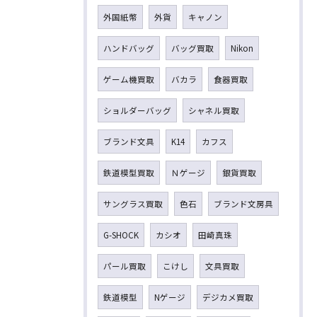
外国紙幣
外貨
キャノン
ハンドバッグ
バッグ買取
Nikon
ゲーム機買取
バカラ
食器買取
ショルダーバッグ
シャネル買取
ブランド文具
K14
カフス
鉄道模型買取
Ｎゲージ
銀貨買取
サングラス買取
色石
ブランド文房具
G-SHOCK
カシオ
田崎真珠
パール買取
こけし
文具買取
鉄道模型
Nゲージ
デジカメ買取