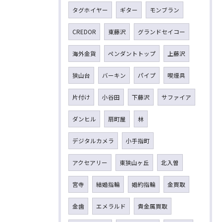
タグホイヤー
ギター
モンブラン
CREDOR
東藤沢
グランドセイコー
海外金貨
ペンダントトップ
上藤沢
狭山台
バーキン
パイプ
喫煙具
片付け
小谷田
下藤沢
サファイア
ダンヒル
扇町屋
林
デジタルカメラ
小手指町
アクセアリー
東狭山ヶ丘
北入曽
宮寺
結婚指輪
婚約指輪
金買取
金歯
エメラルド
貴金属買取