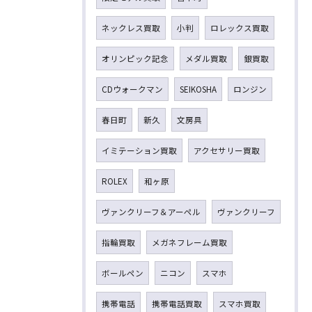
ネックレス買取
小判
ロレックス買取
オリンピック記念
メダル買取
銀買取
CDウォークマン
SEIKOSHA
ロンジン
春日町
新久
文房具
イミテーション買取
アクセサリー買取
ROLEX
和ヶ原
ヴァンクリーフ＆アーペル
ヴァンクリーフ
指輪買取
メガネフレーム買取
ボールペン
ニコン
スマホ
携帯電話
携帯電話買取
スマホ買取