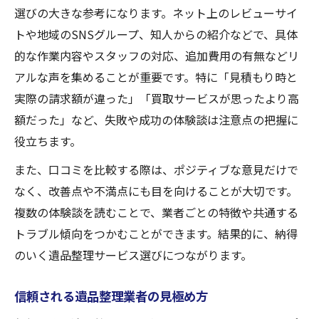
地域特有の遺品整理事情と準備のコツ
選びの大きな参考になります。ネット上のレビューサイ
事前準備が遺品整理の満足度を左右する理
トや地域のSNSグループ、知人からの紹介などで、具体
由
的な作業内容やスタッフの対応、追加費用の有無などリ
遺品整理後に気を付けたい手続きや連絡事
アルな声を集めることが重要です。特に「見積もり時と
項
実際の請求額が違った」「買取サービスが思ったより高
額だった」など、失敗や成功の体験談は注意点の把握に
業者比較と地域事情を踏まえた遺品整理対
役立ちます。
策
また、口コミを比較する際は、ポジティブな意見だけで
なく、改善点や不満点にも目を向けることが大切です。
複数の体験談を読むことで、業者ごとの特徴や共通する
トラブル傾向をつかむことができます。結果的に、納得
のいく遺品整理サービス選びにつながります。
信頼される遺品整理業者の見極め方