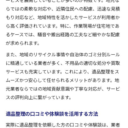
ービスを展開していることが多いのが特徴です。地元な
追加請求の有無を事前に確認する重要性
らではの柔軟な対応や、近隣住民への配慮、迅速な見積
口コミや評判を業者選びに活かす方法
もり対応など、地域特性を活かしたサービスが利用者か
ら高く評価されています。特に、作業現場が住宅地であ
遺品整理の依頼前に確認すべき契約内容
るケースでは、騒音や搬出経路の工夫など細やかな配慮
住所表記や読み方を事前に確認する大切さ
が求められます。
遺品整理依頼前に住所表記を整えるメリッ
ト
また、地域のリサイクル事情や自治体のゴミ分別ルール
に精通している業者が多く、不用品の適切な処分や買取
入間市下藤沢の正しい読み方を理解しよう
サービスも充実しています。これにより、遺品整理をス
見積もり依頼をスムーズに進めるポイント
ムーズかつ安心して任せられるメリットがあります。地
遺品整理の問い合わせで情報ミスを防ぐ方
元業者ならではの地域貢献意識や丁寧な対応が、サービ
法
スの評判向上に繋がっています。
業者との連絡時に役立つ住所確認の重要性
遺品整理で後悔しないための地域特有の対策
遺品整理の口コミや体験談を活用する方法
遺品整理でよくある後悔を避けるポイント
実際に遺品整理を依頼した方の口コミや体験談は、業者