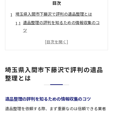
目次
埼玉県入間市下藤沢で評判の遺品整理とは
遺品整理の評判を知るための情報収集のコ
ツ
地域特有の遺品整理サービスの特徴
遺品整理の口コミや体験談を活用する方法
信頼される遺品整理業者の見極め方
利用者が評価する遺品整理のポイント
埼玉県入間市下藤沢で評判の遺品
遺品整理を依頼する際の費用比較ポイント
整理とは
遺品整理の費用相場と比較時の注意点
家まるごとの遺品整理で費用が変わる要素
遺品整理の評判を知るための情報収集のコツ
追加費用が発生しやすい遺品整理のケース
見積もりで確認すべき遺品整理の内訳
遺品整理を依頼する際、まず重要なのは信頼できる業者