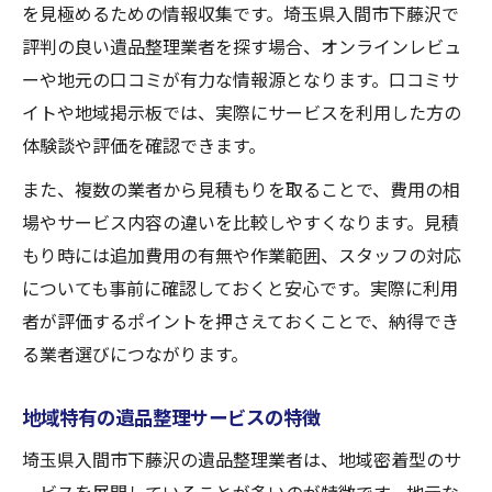
遺品整理士依頼時の費用目安と相談ポイン
を見極めるための情報収集です。埼玉県入間市下藤沢で
ト
評判の良い遺品整理業者を探す場合、オンラインレビュ
ーや地元の口コミが有力な情報源となります。口コミサ
追加請求を防ぐ遺品整理の見積もり注意点
イトや地域掲示板では、実際にサービスを利用した方の
遺品整理の見積もりで確認すべき項目
体験談や評価を確認できます。
見積もり時に想定外の追加費用を避ける方
また、複数の業者から見積もりを取ることで、費用の相
法
場やサービス内容の違いを比較しやすくなります。見積
遺品整理で明朗会計を実現するチェックリ
もり時には追加費用の有無や作業範囲、スタッフの対応
スト
についても事前に確認しておくと安心です。実際に利用
料金体系やオプションの確認が重要な理由
者が評価するポイントを押さえておくことで、納得でき
見積もりの不明点は遺品整理業者に質問を
る業者選びにつながります。
信頼できる遺品整理の業者選び実践アドバイス
遺品整理業者の信頼性を見極める基準
地域特有の遺品整理サービスの特徴
評判の良い遺品整理業者の特徴を把握しよ
埼玉県入間市下藤沢の遺品整理業者は、地域密着型のサ
う