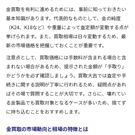
金買取でよくある壊れた品の取り扱い方
金買取を有利に進めるためには、事前に知っておきたい
買取大吉を活用した金買取成功のコツを紹介
基本知識があります。代表的なものとして、金の純度
買取大吉の金買取サービス活用法解説
（K24、K18など）や重量によって査定額が変動する点が
金買取で買取大吉を選ぶメリットまとめ
挙げられます。また、買取相場は日々変動するため、最
買取大吉の金買取キャンペーン活用術
新の市場価格を把握しておくことが重要です。
金買取で買取大吉が選ばれる理由とは
注意点として、買取価格には手数料が含まれる場合と含
買取大吉で金買取を有利に進める方法
まれない場合があるため、提示された金額が「手取り」
納得できる金買取のための相場チェックポイン
かどうかを必ず確認しましょう。買取大吉では査定や手
ト
続きに関する説明が丁寧に行われるため、疑問点があれ
金買取時に確認すべき相場の見方とコツ
ばその場で質問することが大切です。さらに、壊れてい
金買取の価格変動と相場チェック術紹介
る金製品でも買取対象となるケースが多いため、捨てず
に持ち込むことをおすすめします。
金買取で納得できる価格を得るポイント
金買取の当日相場を調べる方法と重要性
金買取の市場動向と相場の特徴とは
金買取の価格交渉で役立つ相場知識