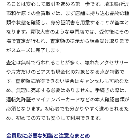
て
ることは安心して取引を進める第一歩です。埼玉県所沢
金買取で失敗しないための重要な対策
市和ケ原での金買取では、まず店舗に持ち込む品物の種
類や状態を確認し、身分証明書を用意することが基本と
初めてでも失敗しない金買取の具体的な手順
なります。買取大吉のような専門店では、受付後にその
金買取の事前準備と必要書類のまとめ
場で査定が行われ、査定額の提示から現金受け取りまで
金買取の査定から現金化までの流れ解説
がスムーズに完了します。
金買取初心者が迷わない手続きの進め方
査定は無料で行われることが多く、壊れたアクセサリー
金買取でスムーズに進めるためのポイント
や片方だけのピアスも現金化の対象となる点が特徴で
金買取の当日の流れを詳しく解説します
す。査定額に納得できない場合はキャンセルも可能なた
壊れたアクセサリーも金買取で有利に現金化
め、無理に売却する必要はありません。手続きの際は、
壊れた品物の金買取ポイントと準備方法
運転免許証やマイナンバーカードなどの本人確認書類が
片方だけのピアスでも金買取できる理由
必須となります。初心者でも分かりやすく進められるた
金買取で壊れたアクセサリーは査定可能か
め、初めての方でも安心して利用できます。
金買取で壊れた品の価値を高めるコツ
金買取に必要な知識と注意点まとめ