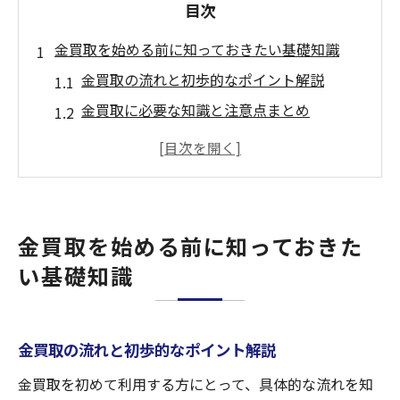
目次
金買取を始める前に知っておきたい基礎知識
金買取の流れと初歩的なポイント解説
金買取に必要な知識と注意点まとめ
金買取の市場動向と相場の特徴とは
金買取で損をしないための基本対策
金買取を安心して進めるための基礎知識
埼玉県所沢市和ケ原で金買取を安心して進める
金買取を始める前に知っておきた
方法
い基礎知識
金買取店の選び方と安心のポイント解説
金買取を安全に進めるための確認事項
金買取の流れと初歩的なポイント解説
金買取で信頼できる店舗選びのコツ
金買取時に押さえたい手続きや流れについ
金買取を初めて利用する方にとって、具体的な流れを知