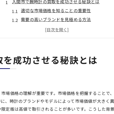
入間市で腕時計の買取を成功させる秘訣とは
適切な市場価格を知ることの重要性
需要の高いブランドを見極める方法
買取業者との信頼関係を築くコツ
過去の買取実績から学ぶ貴重な教訓
買取のタイミングを見逃さないために
地域特性を活かした買取戦略
取を成功させる秘訣とは
地域密着型の買取業者を選ぶ重要性
信頼できる地元業者の見極め方
地域密着型業者のメリットとは
入間市での口コミ活用法
、市場価格の理解が重要です。市場価格を把握することで
地域に根付いた業者の強みを知る
特に、時計のブランドやモデルによって市場価値が大きく
個別対応の柔軟性を活かす方法
や限定版は高値で取引されることが多いです。こうした背