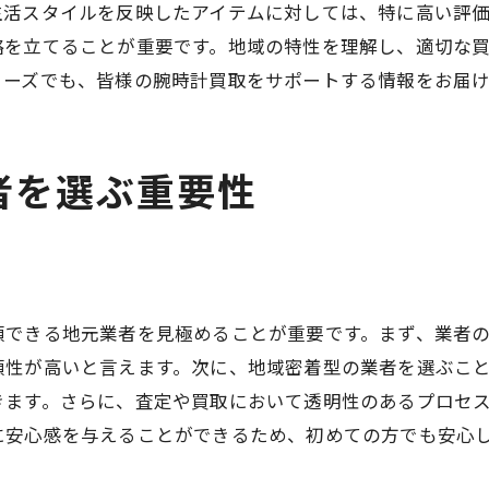
生活スタイルを反映したアイテムに対しては、特に高い評
業者とのコミュニケーションの重要性
略を立てることが重要です。地域の特性を理解し、適切な
定評のある業者と取引するメリット
リーズでも、皆様の腕時計買取をサポートする情報をお届
焦らず落ち着いて対応する重要性
腕時計の価値を最大限に引き出す交渉術
者を選ぶ重要性
交渉前に準備しておくべき情報
相場を知ることで得られる自信
価格交渉の際に使えるテクニック
相手の条件を理解するためのヒント
頼できる地元業者を見極めることが重要です。まず、業者
交渉が決裂した場合の対応策
頼性が高いと言えます。次に、地域密着型の業者を選ぶこ
信頼関係を築くための基本姿勢
きます。さらに、査定や買取において透明性のあるプロセ
入間市で腕時計を賢く売るためのステップガイド
に安心感を与えることができるため、初めての方でも安心
最初に知っておくべき時計の基礎知識
市場調査を行う具体的な手順