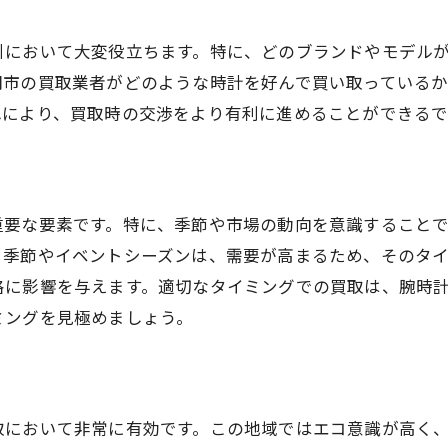
市場調査を事前に行うメリット
引において大変役立ちます。特に、どのブランドやモデル
交渉時に役立つ価格情報の収集
間市の買取業者がどのような時計を好んで買い取っている
入間市で最高値買取を実現する業者の選び方
れにより、買取時の交渉をより有利に進めることができるで
評判の高い業者を探すための方法
専門業者が持つ独自の査定基準
事前に契約書を確認する重要性
重要な要素です。特に、季節や市場の動向を意識すること
口コミを活用した業者選定のポイント
る季節やイベントシーズンは、需要が高まるため、そのタ
業者の専門性に注目する理由
格に影響を与えます。適切なタイミングでの買取は、腕時
長期的な関係を築くための選び方
ミングを見極めましょう。
時計買取で失敗しないための注意点
契約内容をしっかりと確認する方法
詐欺業者を避けるためのサイン
取において非常に有効です。この地域ではエコ意識が高く
買取価格に不満がある場合の対応法