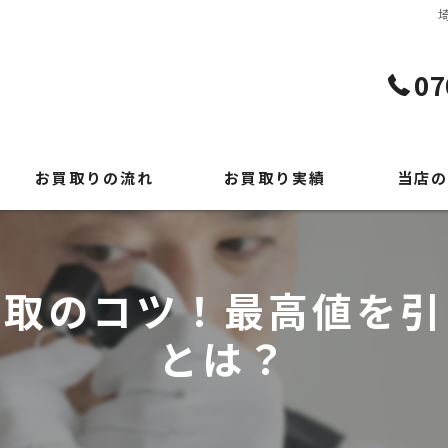
07
お買取りの流れ
お買取り実績
当店の
よくある質問
貴金属
時計
買取のコツ！最高値を引
ブランド
とは？
切手
出張買取