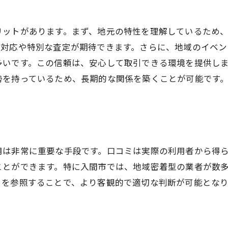
効果的な業者選びのプロセス
リットがあります。まず、地元の特性を理解しているため
売却前に確認しておくべき書類
な対応や特別な査定が期待できます。さらに、地域のイベン
査定から交渉までの流れを学ぶ
多いです。この信頼は、安心して取引できる環境を提供し
売却後のフォローアップの重要性
勢を持っているため、長期的な関係を築くことが可能です
用は非常に重要な手段です。口コミは実際の利用者から得
ことができます。特に入間市では、地域密着型の業者が数
ミを参照することで、より客観的で適切な判断が可能とな