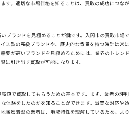
きます。適切な市場価格を知ることは、買取の成功につな
コミュニケーションの円滑化を図る
腕時計査定時に見落としがちなチェックポイント
時計内部の状態確認の重要性
付属品の有無が価格に与える影響
高いブランドを見極めることが鍵です。入間市の買取市場
スイス製の高級ブランドや、歴史的な背景を持つ時計は常
メンテナンス履歴の提示がもたらす利点
。需要が高いブランドを見極めるためには、業界のトレン
外観の小さな傷の評価方法
大限に引き出す買取が可能になります。
ブランドの希少価値を理解するポイント
査定前の基本的なクリーニングの効果
買取価格をアップさせるための準備方法
最高値で買取してもらうための基本です。まず、業者の評
時計の磨き上げがもたらす印象
うな体験をしたのかを知ることができます。誠実な対応や
査定前に行うべきチェックリスト
、地域密着型の業者は、地域特性を理解しているため、よ
ブランドの最新トレンドを追う利点
保証書や購入証明書の重要性