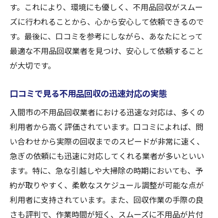
す。これにより、環境にも優しく、不用品回収がスムー
者の選び方
ズに行われることから、心から安心して依頼できるので
不用品回収の口コミを活用するためのポイ
す。最後に、口コミを参考にしながら、あなたにとって
ント
最適な不用品回収業者を見つけ、安心して依頼すること
地元で支持される不用品回収業者の選び方
が大切です。
口コミを基にした地元密着型業者の選定方
法
口コミで見る不用品回収の迅速対応の実態
入間市で地元住民に信頼される不用品回収
入間市の不用品回収業者における迅速な対応は、多くの
業者の特徴
利用者から高く評価されています。口コミによれば、問
地元の声を活かした不用品回収業者の見つ
い合わせから実際の回収までのスピードが非常に速く、
け方
急ぎの依頼にも迅速に対応してくれる業者が多いといい
ます。特に、急な引越しや大掃除の時期においても、予
口コミで安心の不用品回収業者を見つける方法
約が取りやすく、柔軟なスケジュール調整が可能な点が
口コミを活かして安心の不用品回収業者を
利用者に支持されています。また、回収作業の手際の良
探す
さも評判で、作業時間が短く、スムーズに不用品が片付