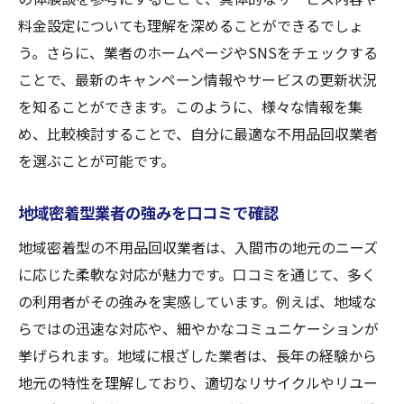
見つけ方
料金設定についても理解を深めることができるでしょ
信頼性の高い不用品回収業者選びのコツ
う。さらに、業者のホームページやSNSをチェックする
不用品回収業者選びのカギは口コミにあり
ことで、最新のキャンペーン情報やサービスの更新状況
不用品回収業者の口コミが示す信頼性の証
を知ることができます。このように、様々な情報を集
め、比較検討することで、自分に最適な不用品回収業者
口コミが教える不用品回収業者選びのポイ
を選ぶことが可能です。
ント
入間市で口コミ評価の高い不用品回収業者
地域密着型業者の強みを口コミで確認
の特徴
地域密着型の不用品回収業者は、入間市の地元のニーズ
口コミを活かした不用品回収業者の選び方
に応じた柔軟な対応が魅力です。口コミを通じて、多く
不用品回収業者の口コミを確認するための
の利用者がその強みを実感しています。例えば、地域な
方法
らではの迅速な対応や、細やかなコミュニケーションが
口コミで選ばれる不用品回収業者の魅力
挙げられます。地域に根ざした業者は、長年の経験から
入間市で評判の不用品回収業者が提供するサー
地元の特性を理解しており、適切なリサイクルやリユー
ビスの特徴