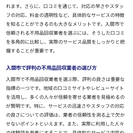
口コミを参考に満足度の高い不用品回収を
れます。さらに、口コミを通じて、対応の早さやスタッ
実現
フの対応、料金の透明性など、具体的なサービスの特徴
不用品回収業者選びに役立つ口コミ活用法
を知ることができるのも大きなメリットです。入間市で
信頼される不用品回収業者を選ぶには、そうした口コミ
埼玉県入間市で信頼できる不用品回収業者の選
を多角的に比較し、実際のサービス品質をしっかりと把
び方
握することが重要です。
信頼できる不用品回収業者を選ぶための基
準
入間市で評判の不用品回収業者の選び方
入間市で口コミが高い不用品回収業者の選
入間市で不用品回収業者を選ぶ際、評判の良さは重要な
定法
指標の一つです。地域の口コミサイトやレビューサイト
不用品回収業者を選ぶ際の口コミチェック
を活用し、多くの人々が信頼を寄せる業者を見極めるの
ポイント
が賢明です。特に、サービスの迅速さやスタッフの対応
入間市の不用品回収業者を選ぶときの重要
の良さについての評価は、業者の信頼性を測る上で欠か
な視点
せないポイントといえます。また、実際に利用した人々
口コミを基にした安心の不用品回収業者の
の体験談を参考にすることで、具体的なサービス内容や