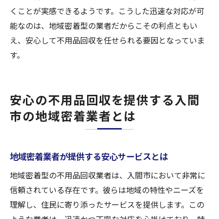
口コミが示す不用品回収業者の安心ポイン
くことが実感できるようです。こうした迅速な対応が可
ト
能なのは、地域密着型の業者だからこその利点ともい
入間市で口コミ評価の高い不用品回収業者
え、安心して不用品回収を任せられる要因となっていま
の見つけ方
す。
不用品回収業者の口コミを上手に利用する
方法
口コミを頼りに安心の不用品回収業者を選
安心の不用品回収を提供する入間
ぶ
市の地域密着業者とは
安心して任せられる不用品回収業者の口コ
ミ利用法
地域密着業者が提供する安心サービスとは
地域密着型の不用品回収業者は、入間市において非常に
信頼されている存在です。彼らは地域の特性やニーズを
理解し、住民に寄り添ったサービスを提供します。この