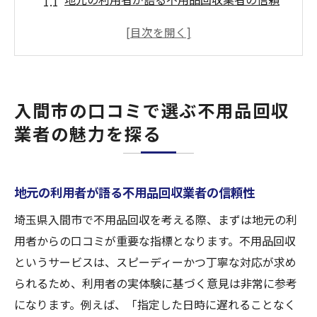
性
口コミから見る不用品回収のサービス品質
入間市で評判の不用品回収業者の選び方
地域密着型業者の強みを口コミで確認
入間市の口コミで選ぶ不用品回収
不用品回収業者の口コミが示す安心ポイン
業者の魅力を探る
ト
口コミで見る不用品回収の迅速対応の実態
安心の不用品回収を提供する入間市の地域密着
地元の利用者が語る不用品回収業者の信頼性
業者とは
埼玉県入間市で不用品回収を考える際、まずは地元の利
地域密着業者が提供する安心サービスとは
用者からの口コミが重要な指標となります。不用品回収
入間市の不用品回収業者が地元で支持され
というサービスは、スピーディーかつ丁寧な対応が求め
る理由
られるため、利用者の実体験に基づく意見は非常に参考
地域のニーズに応える不用品回収業者の特
になります。例えば、「指定した日時に遅れることなく