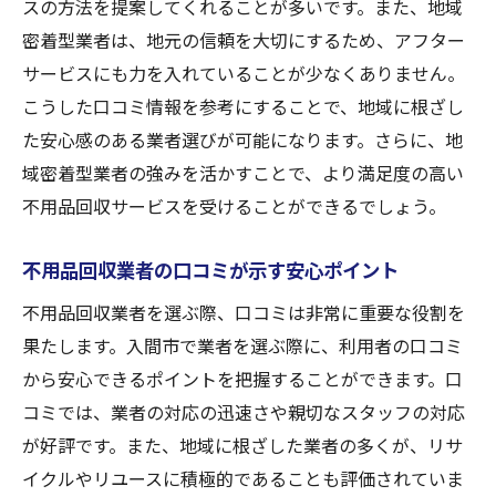
スの方法を提案してくれることが多いです。また、地域
入間市の評判の不用品回収業者が提供する
密着型業者は、地元の信頼を大切にするため、アフター
サービスとは
サービスにも力を入れていることが少なくありません。
口コミで評判の不用品回収業者のサービス
こうした口コミ情報を参考にすることで、地域に根ざし
内容
た安心感のある業者選びが可能になります。さらに、地
入間市で人気の不用品回収サービスの実態
域密着型業者の強みを活かすことで、より満足度の高い
不用品回収サービスを受けることができるでしょう。
不用品回収の口コミで確認する業者サービ
スの質
不用品回収業者の口コミが示す安心ポイント
評判が高い不用品回収業者のサービスを分
不用品回収業者を選ぶ際、口コミは非常に重要な役割を
析
果たします。入間市で業者を選ぶ際に、利用者の口コミ
入間市の不用品回収業者が提供するサービ
から安心できるポイントを把握することができます。口
スの強み
コミでは、業者の対応の迅速さや親切なスタッフの対応
地元の声を活かした不用品回収業者選びのポイ
が好評です。また、地域に根ざした業者の多くが、リサ
ント
イクルやリユースに積極的であることも評価されていま
地元の利用者の声を反映した不用品回収業