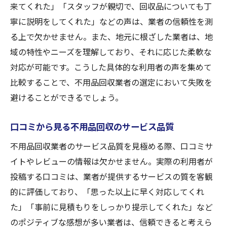
徴
来てくれた」「スタッフが親切で、回収品についても丁
不用品回収で大切な地域密着型のサービス
寧に説明をしてくれた」などの声は、業者の信頼性を測
る上で欠かせません。また、地元に根ざした業者は、地
入間市で安心して任せられる不用品回収業
域の特性やニーズを理解しており、それに応じた柔軟な
者を探す方法
対応が可能です。こうした具体的な利用者の声を集めて
地域密着型業者が実現する柔軟な不用品回
比較することで、不用品回収業者の選定において失敗を
収
避けることができるでしょう。
不用品回収を成功させるための口コミ活用法と
は
口コミから見る不用品回収のサービス品質
口コミを活用して不用品回収業者を見極め
不用品回収業者のサービス品質を見極める際、口コミサ
る方法
イトやレビューの情報は欠かせません。実際の利用者が
不用品回収の口コミから学ぶ賢い選び方
投稿する口コミは、業者が提供するサービスの質を客観
利用者の声を活かした不用品回収業者選び
的に評価しており、「思った以上に早く対応してくれ
不用品回収の口コミが示す業者選びのポイ
た」「事前に見積もりをしっかり提示してくれた」など
ント
のポジティブな感想が多い業者は、信頼できると考えら