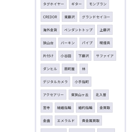
タグホイヤー
ギター
モンブラン
CREDOR
東藤沢
グランドセイコー
海外金貨
ペンダントトップ
上藤沢
狭山台
バーキン
パイプ
喫煙具
片付け
小谷田
下藤沢
サファイア
ダンヒル
扇町屋
林
デジタルカメラ
小手指町
アクセアリー
東狭山ヶ丘
北入曽
宮寺
結婚指輪
婚約指輪
金買取
金歯
エメラルド
貴金属買取