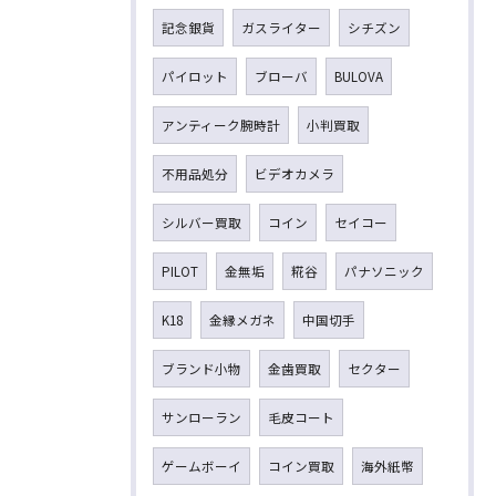
記念銀貨
ガスライター
シチズン
パイロット
ブローバ
BULOVA
アンティーク腕時計
小判買取
不用品処分
ビデオカメラ
シルバー買取
コイン
セイコー
PILOT
金無垢
糀谷
パナソニック
K18
金縁メガネ
中国切手
ブランド小物
金歯買取
セクター
サンローラン
毛皮コート
ゲームボーイ
コイン買取
海外紙幣