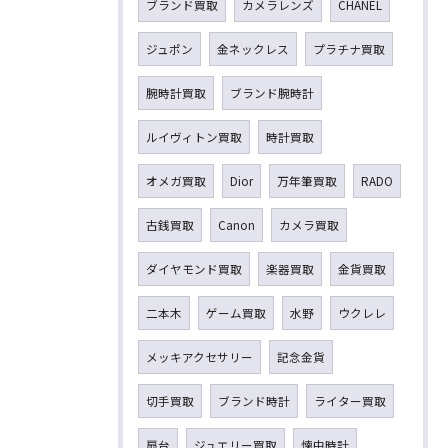
ブランド買取
カメラレンズ
CHANEL
ジュポン
金ネックレス
プラチナ買取
腕時計買取
ブランド腕時計
ルイヴィトン買取
時計買取
オメガ買取
Dior
万年筆買取
RADO
古銭買取
Canon
カメラ買取
ダイヤモンド買取
楽器買取
金貨買取
二本木
ゲーム買取
水野
ウクレレ
メッキアクセサリー
記念金貨
切手買取
ブランド時計
ライター買取
扇台
ジュエリー買取
懐中時計