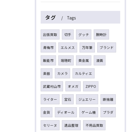
タグ
Tags
出張買取
切手
グッチ
腕時計
青梅市
エルメス
万年筆
ブランド
飯能市
瑞穂町
貴金属
漫画
楽器
カメラ
カルティエ
武蔵村山市
オメガ
ZIPPO
ライター
宝石
ジュエリー
断捨離
金貨
ディオール
ゲーム機
プラダ
セリーヌ
遺品整理
不用品買取