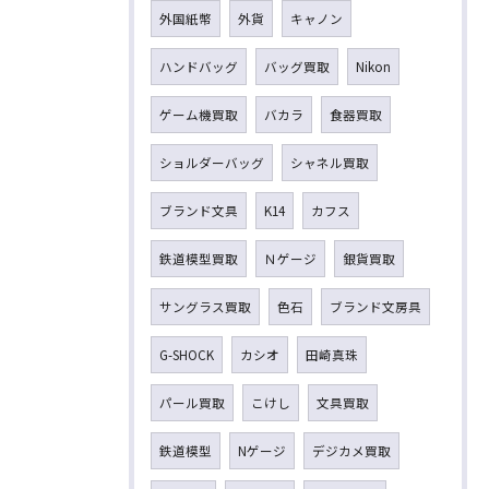
外国紙幣
外貨
キャノン
ハンドバッグ
バッグ買取
Nikon
ゲーム機買取
バカラ
食器買取
ショルダーバッグ
シャネル買取
ブランド文具
K14
カフス
鉄道模型買取
Ｎゲージ
銀貨買取
サングラス買取
色石
ブランド文房具
G-SHOCK
カシオ
田崎真珠
パール買取
こけし
文具買取
鉄道模型
Nゲージ
デジカメ買取