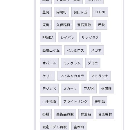
豊岡
向陽町
狭山ヶ丘
CELINE
東町
久保稲荷
宝石買取
若狭
PRADA
レイバン
サングラス
西狭山ケ丘
ベル＆ロス
メガネ
オパール
モノグラム
ダミエ
ケリー
フィルムカメラ
マトラッセ
デジカメ
スカーフ
TASAKI
外国銭
小手指南
ブライトリング
美術品
掛軸
美術品買取
骨董品
音楽機材
限定モデル買取
宮本町