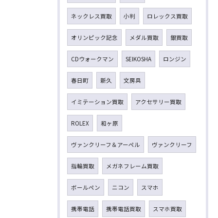
ネックレス買取
小判
ロレックス買取
オリンピック記念
メダル買取
銀買取
CDウォークマン
SEIKOSHA
ロンジン
春日町
新久
文房具
イミテーション買取
アクセサリー買取
ROLEX
和ヶ原
ヴァンクリーフ＆アーペル
ヴァンクリーフ
指輪買取
メガネフレーム買取
ボールペン
ニコン
スマホ
携帯電話
携帯電話買取
スマホ買取