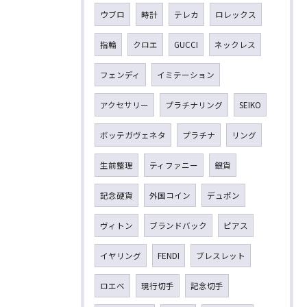
ウブロ
時計
テレカ
ロレックス
指輪
クロエ
GUCCI
ネックレス
フェンディ
イミテーション
アクセサリー
プラチナリング
SEIKO
ボッテガヴェネタ
プラチナ
リング
生前整理
ティファニー
銀貨
記念硬貨
外国コイン
デュポン
ヴィトン
ブランドバック
ピアス
イヤリング
FENDI
ブレスレット
ロエベ
現行切手
記念切手