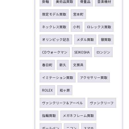
掛軸
美術品買取
骨董品
音楽機材
限定モデル買取
宮本町
ネックレス買取
小判
ロレックス買取
オリンピック記念
メダル買取
銀買取
CDウォークマン
SEIKOSHA
ロンジン
春日町
新久
文房具
イミテーション買取
アクセサリー買取
ROLEX
和ヶ原
ヴァンクリーフ＆アーペル
ヴァンクリーフ
指輪買取
メガネフレーム買取
ボールペン
ニコン
スマホ