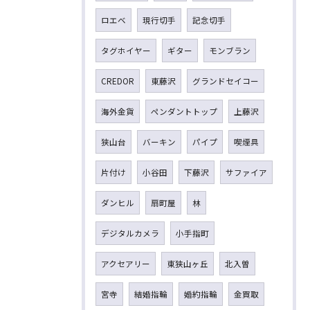
ロエベ
現行切手
記念切手
タグホイヤー
ギター
モンブラン
CREDOR
東藤沢
グランドセイコー
海外金貨
ペンダントトップ
上藤沢
狭山台
バーキン
パイプ
喫煙具
片付け
小谷田
下藤沢
サファイア
ダンヒル
扇町屋
林
デジタルカメラ
小手指町
アクセアリー
東狭山ヶ丘
北入曽
宮寺
結婚指輪
婚約指輪
金買取