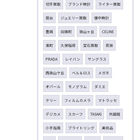
切手買取
ブランド時計
ライター買取
扇台
ジュエリー買取
懐中時計
豊岡
向陽町
狭山ヶ丘
CELINE
東町
久保稲荷
宝石買取
若狭
PRADA
レイバン
サングラス
西狭山ケ丘
ベル＆ロス
メガネ
オパール
モノグラム
ダミエ
ケリー
フィルムカメラ
マトラッセ
デジカメ
スカーフ
TASAKI
外国銭
小手指南
ブライトリング
美術品