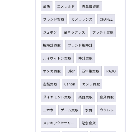
金歯
エメラルド
貴金属買取
ブランド買取
カメラレンズ
CHANEL
ジュポン
金ネックレス
プラチナ買取
腕時計買取
ブランド腕時計
ルイヴィトン買取
時計買取
オメガ買取
Dior
万年筆買取
RADO
古銭買取
Canon
カメラ買取
ダイヤモンド買取
楽器買取
金貨買取
二本木
ゲーム買取
水野
ウクレレ
メッキアクセサリー
記念金貨