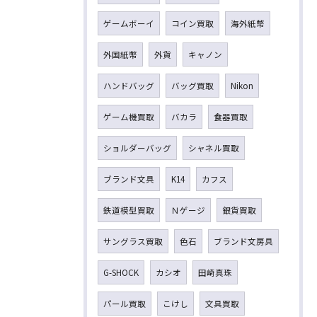
ゲームボーイ
コイン買取
海外紙幣
外国紙幣
外貨
キャノン
ハンドバッグ
バッグ買取
Nikon
ゲーム機買取
バカラ
食器買取
ショルダーバッグ
シャネル買取
ブランド文具
K14
カフス
鉄道模型買取
Ｎゲージ
銀貨買取
サングラス買取
色石
ブランド文房具
G-SHOCK
カシオ
田崎真珠
パール買取
こけし
文具買取