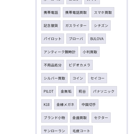
携帯電話
携帯電話買取
スマホ買取
記念銀貨
ガスライター
シチズン
パイロット
ブローバ
BULOVA
アンティーク腕時計
小判買取
不用品処分
ビデオカメラ
シルバー買取
コイン
セイコー
PILOT
金無垢
糀谷
パナソニック
K18
金縁メガネ
中国切手
ブランド小物
金歯買取
セクター
サンローラン
毛皮コート