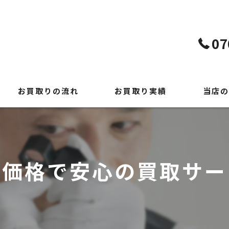
07
お買取りの流れ
お買取り実績
当店の
よくある質問
貴金属
時計
正価格で安心の買取サー
ブランド
切手
出張買取