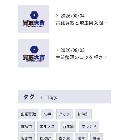
2026/08/04
古銭買取と埼玉県入間市東藤沢でおすすめの査定比較と相場チェックポイント
2026/08/03
生前整理のコツを押さえて埼玉県入間市上藤沢で安心して進める方法
タグ
Tags
出張買取
切手
グッチ
腕時計
青梅市
エルメス
万年筆
ブランド
飯能市
瑞穂町
貴金属
漫画
楽器