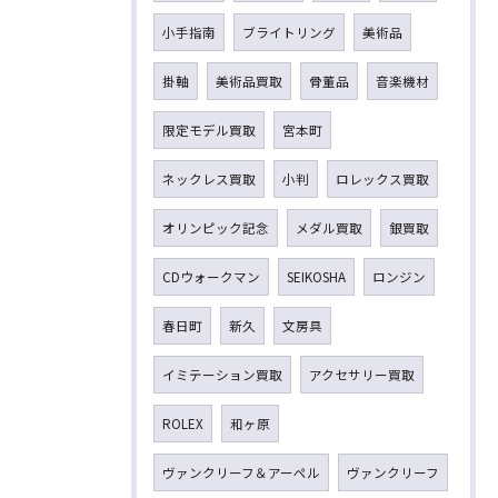
小手指南
ブライトリング
美術品
掛軸
美術品買取
骨董品
音楽機材
限定モデル買取
宮本町
ネックレス買取
小判
ロレックス買取
オリンピック記念
メダル買取
銀買取
CDウォークマン
SEIKOSHA
ロンジン
春日町
新久
文房具
イミテーション買取
アクセサリー買取
ROLEX
和ヶ原
ヴァンクリーフ＆アーペル
ヴァンクリーフ