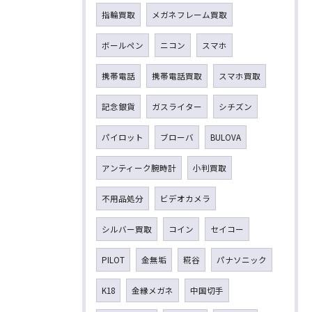
指輪買取
メガネフレーム買取
ボールペン
ニコン
スマホ
携帯電話
携帯電話買取
スマホ買取
記念銀貨
ガスライター
シチズン
パイロット
ブローバ
BULOVA
アンティーク腕時計
小判買取
不用品処分
ビデオカメラ
シルバー買取
コイン
セイコー
PILOT
金無垢
糀谷
パナソニック
K18
金縁メガネ
中国切手