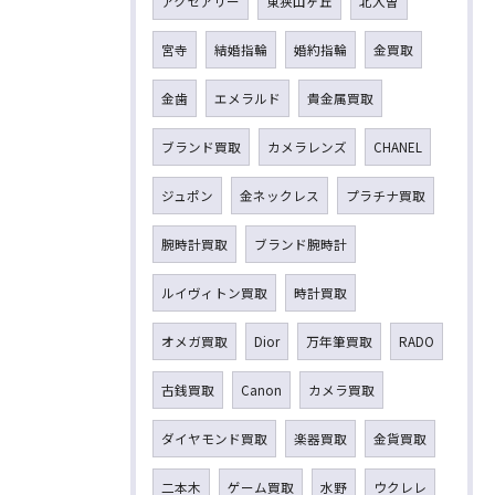
アクセアリー
東狭山ヶ丘
北入曽
宮寺
結婚指輪
婚約指輪
金買取
金歯
エメラルド
貴金属買取
ブランド買取
カメラレンズ
CHANEL
ジュポン
金ネックレス
プラチナ買取
腕時計買取
ブランド腕時計
ルイヴィトン買取
時計買取
オメガ買取
Dior
万年筆買取
RADO
古銭買取
Canon
カメラ買取
ダイヤモンド買取
楽器買取
金貨買取
二本木
ゲーム買取
水野
ウクレレ