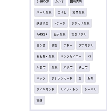
G-SHOCK
カシオ
田崎真珠
パール買取
こけし
文具買取
鉄道模型
Nゲージ
デジカメ買取
PARKER
香水買取
記念メダル
三ケ島
18金
ラドー
プラモデル
おもちゃ買取
キングセイコー
KS
入間市
買取
所沢市
狭山市
バッグ
テレホンカード
金
財布
ダイヤモンド
ルイヴィトン
シャネル
古銭