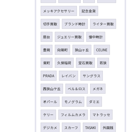
メッキアクセサリー
記念金貨
切手買取
ブランド時計
ライター買取
扇台
ジュエリー買取
懐中時計
豊岡
向陽町
狭山ヶ丘
CELINE
東町
久保稲荷
宝石買取
若狭
PRADA
レイバン
サングラス
西狭山ケ丘
ベル＆ロス
メガネ
オパール
モノグラム
ダミエ
ケリー
フィルムカメラ
マトラッセ
デジカメ
スカーフ
TASAKI
外国銭