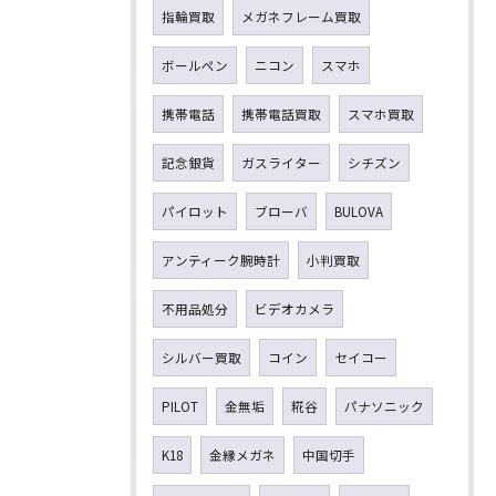
指輪買取
メガネフレーム買取
ボールペン
ニコン
スマホ
携帯電話
携帯電話買取
スマホ買取
記念銀貨
ガスライター
シチズン
パイロット
ブローバ
BULOVA
アンティーク腕時計
小判買取
不用品処分
ビデオカメラ
シルバー買取
コイン
セイコー
PILOT
金無垢
糀谷
パナソニック
K18
金縁メガネ
中国切手