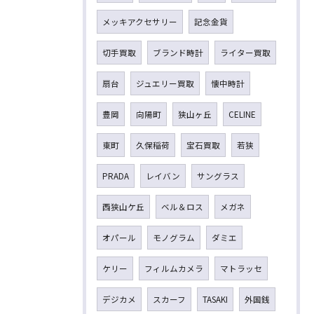
メッキアクセサリー
記念金貨
切手買取
ブランド時計
ライター買取
扇台
ジュエリー買取
懐中時計
豊岡
向陽町
狭山ヶ丘
CELINE
東町
久保稲荷
宝石買取
若狭
PRADA
レイバン
サングラス
西狭山ケ丘
ベル＆ロス
メガネ
オパール
モノグラム
ダミエ
ケリー
フィルムカメラ
マトラッセ
デジカメ
スカーフ
TASAKI
外国銭