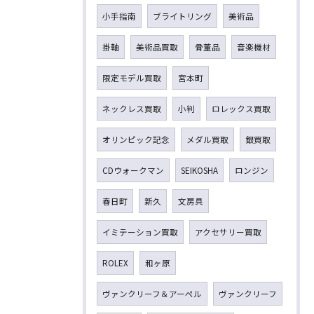
小手指南
ブライトリング
美術品
掛軸
美術品買取
骨董品
音楽機材
限定モデル買取
宮本町
ネックレス買取
小判
ロレックス買取
オリンピック記念
メダル買取
銀買取
CDウォークマン
SEIKOSHA
ロンジン
春日町
新久
文房具
イミテーション買取
アクセサリー買取
ROLEX
和ヶ原
ヴァンクリーフ＆アーペル
ヴァンクリーフ