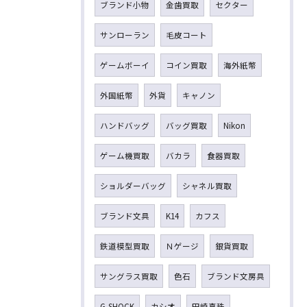
ブランド小物
金歯買取
セクター
サンローラン
毛皮コート
ゲームボーイ
コイン買取
海外紙幣
外国紙幣
外貨
キャノン
ハンドバッグ
バッグ買取
Nikon
ゲーム機買取
バカラ
食器買取
ショルダーバッグ
シャネル買取
ブランド文具
K14
カフス
鉄道模型買取
Ｎゲージ
銀貨買取
サングラス買取
色石
ブランド文房具
G-SHOCK
カシオ
田崎真珠