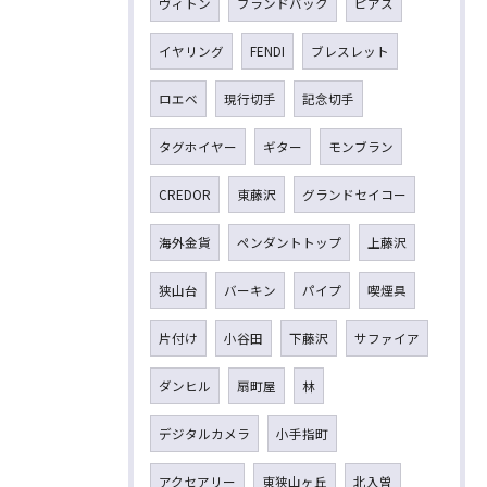
ヴィトン
ブランドバック
ピアス
イヤリング
FENDI
ブレスレット
ロエベ
現行切手
記念切手
タグホイヤー
ギター
モンブラン
CREDOR
東藤沢
グランドセイコー
海外金貨
ペンダントトップ
上藤沢
狭山台
バーキン
パイプ
喫煙具
片付け
小谷田
下藤沢
サファイア
ダンヒル
扇町屋
林
デジタルカメラ
小手指町
アクセアリー
東狭山ヶ丘
北入曽