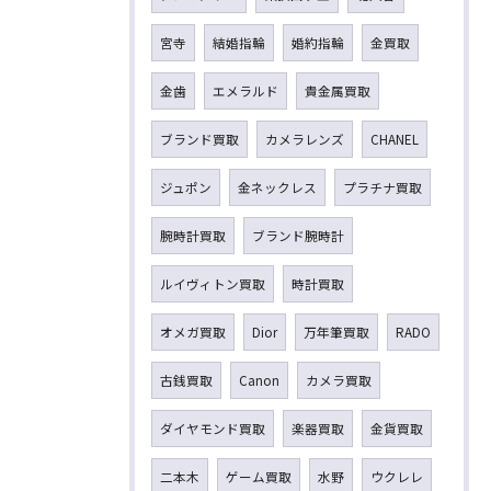
宮寺
結婚指輪
婚約指輪
金買取
金歯
エメラルド
貴金属買取
ブランド買取
カメラレンズ
CHANEL
ジュポン
金ネックレス
プラチナ買取
腕時計買取
ブランド腕時計
ルイヴィトン買取
時計買取
オメガ買取
Dior
万年筆買取
RADO
古銭買取
Canon
カメラ買取
ダイヤモンド買取
楽器買取
金貨買取
二本木
ゲーム買取
水野
ウクレレ