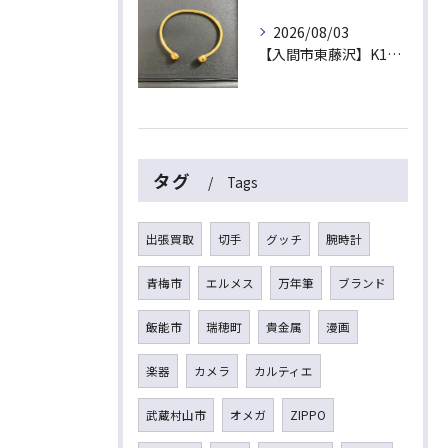
2026/08/03
【入間市東藤沢】K18（18金）磁気ブレスレットをお買取！金相場高騰中の今、健康ジュエリーや古い金製品も高価買取いたします
タグ
Tags
出張買取
切手
グッチ
腕時計
青梅市
エルメス
万年筆
ブランド
飯能市
瑞穂町
貴金属
漫画
楽器
カメラ
カルティエ
武蔵村山市
オメガ
ZIPPO