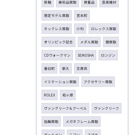
掛軸
美術品買取
骨董品
音楽機材
限定モデル買取
宮本町
ネックレス買取
小判
ロレックス買取
オリンピック記念
メダル買取
銀買取
CDウォークマン
SEIKOSHA
ロンジン
春日町
新久
文房具
イミテーション買取
アクセサリー買取
ROLEX
和ヶ原
ヴァンクリーフ＆アーペル
ヴァンクリーフ
指輪買取
メガネフレーム買取
ボールペン
ニコン
スマホ