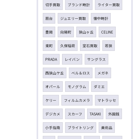
切手買取
ブランド時計
ライター買取
扇台
ジュエリー買取
懐中時計
豊岡
向陽町
狭山ヶ丘
CELINE
東町
久保稲荷
宝石買取
若狭
PRADA
レイバン
サングラス
西狭山ケ丘
ベル＆ロス
メガネ
オパール
モノグラム
ダミエ
ケリー
フィルムカメラ
マトラッセ
デジカメ
スカーフ
TASAKI
外国銭
小手指南
ブライトリング
美術品