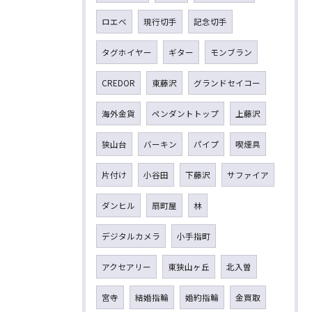
ロエベ
現行切手
記念切手
タグホイヤー
ギター
モンブラン
CREDOR
東藤沢
グランドセイコー
海外金貨
ペンダントトップ
上藤沢
狭山台
バーキン
パイプ
喫煙具
片付け
小谷田
下藤沢
サファイア
ダンヒル
扇町屋
林
デジタルカメラ
小手指町
アクセアリー
東狭山ヶ丘
北入曽
宮寺
結婚指輪
婚約指輪
金買取