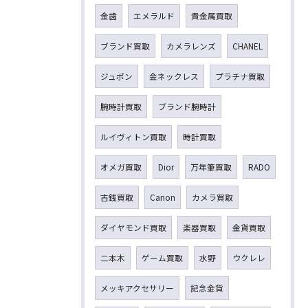
金歯
エメラルド
貴金属買取
ブランド買取
カメラレンズ
CHANEL
ジュポン
金ネックレス
プラチナ買取
腕時計買取
ブランド腕時計
ルイヴィトン買取
時計買取
オメガ買取
Dior
万年筆買取
RADO
古銭買取
Canon
カメラ買取
ダイヤモンド買取
楽器買取
金貨買取
二本木
ゲーム買取
水野
ウクレレ
メッキアクセサリー
記念金貨