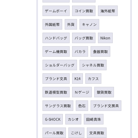
ゲームボーイ
コイン買取
海外紙幣
外国紙幣
外貨
キャノン
ハンドバッグ
バッグ買取
Nikon
ゲーム機買取
バカラ
食器買取
ショルダーバッグ
シャネル買取
ブランド文具
K14
カフス
鉄道模型買取
Ｎゲージ
銀貨買取
サングラス買取
色石
ブランド文房具
G-SHOCK
カシオ
田崎真珠
パール買取
こけし
文具買取