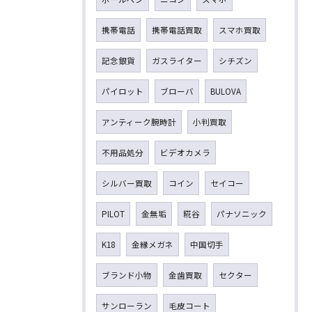
携帯電話
携帯電話買取
スマホ買取
記念銀貨
ガスライター
シチズン
パイロット
ブローバ
BULOVA
アンティーク腕時計
小判買取
不用品処分
ビデオカメラ
シルバー買取
コイン
セイコー
PILOT
金無垢
糀谷
パナソニック
K18
金縁メガネ
中国切手
ブランド小物
金歯買取
セクター
サンローラン
毛皮コート