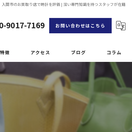
入間市のお買取り店で時計を評価 | 深い専門知識を持つスタッフが在籍
0-9017-7169
お問い合わせはこちら
特徴
アクセス
ブログ
コラム
漫画特集
品