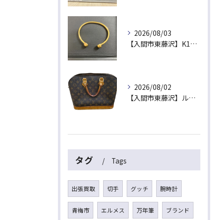
2026/08/03
【入間市東藤沢】K18（18金）磁気ブレスレットをお買取！金相場高騰中の今、健康ジュエリーや古い金製品も高価買取いたします
2026/08/02
【入間市東藤沢】ルイ・ヴィトン「モノグラム アルマ」をお買取！古いバッグ・ヌメ革のシミや黒ずみがあるヴィトンも高価買取いたします
タグ
Tags
出張買取
切手
グッチ
腕時計
青梅市
エルメス
万年筆
ブランド