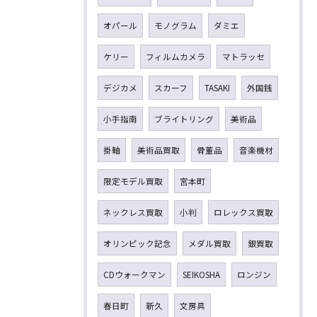
オパール
モノグラム
ダミエ
ケリー
フィルムカメラ
マトラッセ
デジカメ
スカーフ
TASAKI
外国銭
小手指南
ブライトリング
美術品
掛軸
美術品買取
骨董品
音楽機材
限定モデル買取
宮本町
ネックレス買取
小判
ロレックス買取
オリンピック記念
メダル買取
銀買取
CDウォークマン
SEIKOSHA
ロンジン
春日町
新久
文房具