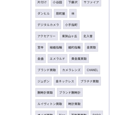
片付け
小谷田
下藤沢
サファイア
ダンヒル
扇町屋
林
デジタルカメラ
小手指町
アクセアリー
東狭山ヶ丘
北入曽
宮寺
結婚指輪
婚約指輪
金買取
金歯
エメラルド
貴金属買取
ブランド買取
カメラレンズ
CHANEL
ジュポン
金ネックレス
プラチナ買取
腕時計買取
ブランド腕時計
ルイヴィトン買取
時計買取
オメガ買取
Dior
万年筆買取
RADO