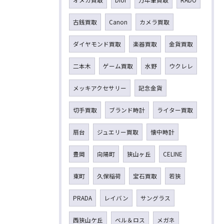
古銭買取
Canon
カメラ買取
ダイヤモンド買取
楽器買取
金貨買取
二本木
ゲーム買取
水野
ウクレレ
メッキアクセサリー
記念金貨
切手買取
ブランド時計
ライター買取
扇台
ジュエリー買取
懐中時計
豊岡
向陽町
狭山ヶ丘
CELINE
東町
久保稲荷
宝石買取
若狭
PRADA
レイバン
サングラス
西狭山ケ丘
ベル＆ロス
メガネ