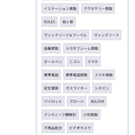
イミテーション買取
アクセサリー買取
ROLEX
和ヶ原
ヴァンクリーフ＆アーペル
ヴァンクリーフ
指輪買取
メガネフレーム買取
ボールペン
ニコン
スマホ
携帯電話
携帯電話買取
スマホ買取
記念銀貨
ガスライター
シチズン
パイロット
ブローバ
BULOVA
アンティーク腕時計
小判買取
不用品処分
ビデオカメラ