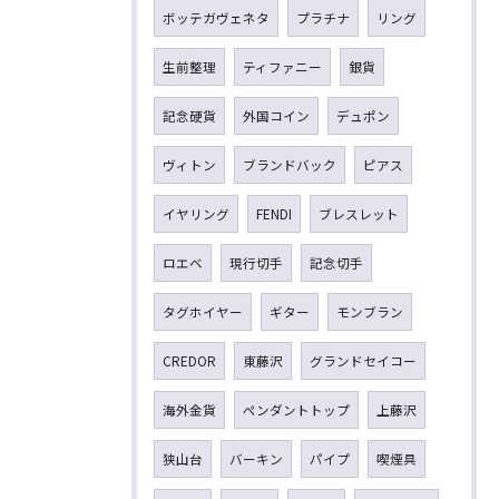
ボッテガヴェネタ
プラチナ
リング
生前整理
ティファニー
銀貨
記念硬貨
外国コイン
デュポン
ヴィトン
ブランドバック
ピアス
イヤリング
FENDI
ブレスレット
ロエベ
現行切手
記念切手
タグホイヤー
ギター
モンブラン
CREDOR
東藤沢
グランドセイコー
海外金貨
ペンダントトップ
上藤沢
狭山台
バーキン
パイプ
喫煙具