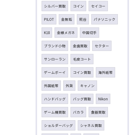
シルバー買取
コイン
セイコー
PILOT
金無垢
糀谷
パナソニック
K18
金縁メガネ
中国切手
ブランド小物
金歯買取
セクター
サンローラン
毛皮コート
ゲームボーイ
コイン買取
海外紙幣
外国紙幣
外貨
キャノン
ハンドバッグ
バッグ買取
Nikon
ゲーム機買取
バカラ
食器買取
ショルダーバッグ
シャネル買取