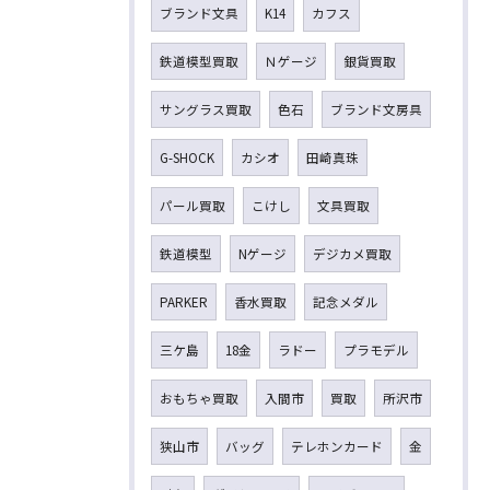
ブランド文具
K14
カフス
鉄道模型買取
Ｎゲージ
銀貨買取
サングラス買取
色石
ブランド文房具
G-SHOCK
カシオ
田崎真珠
パール買取
こけし
文具買取
鉄道模型
Nゲージ
デジカメ買取
PARKER
香水買取
記念メダル
三ケ島
18金
ラドー
プラモデル
おもちゃ買取
入間市
買取
所沢市
狭山市
バッグ
テレホンカード
金