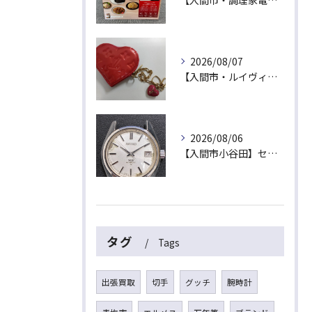
【入間市・調理家電買取】新品未開封は最高値！ティファール「ラクラ・クッカー プロ」を出張買取でお買取！
2026/08/07
【入間市・ルイヴィトン買取】ハート型が可愛い！ヴェルニ「ポルトモネ・クール」を最高値でお買取！
2026/08/06
【入間市小谷田】セイコーの名機「キングセイコー（45KS）」をお買取！ベルトなし・文字盤のシミ・不動品も高価買取いたします
タグ
Tags
出張買取
切手
グッチ
腕時計