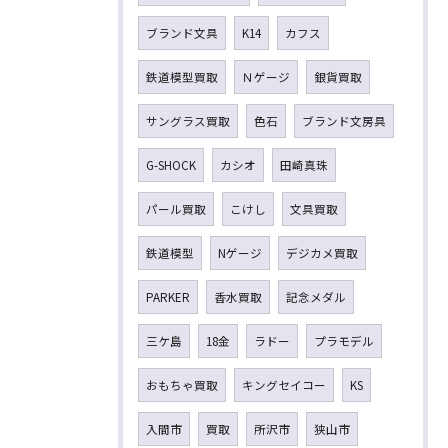
ブランド文具
K14
カフス
鉄道模型買取
Ｎゲージ
銀貨買取
サングラス買取
色石
ブランド文房具
G-SHOCK
カシオ
田崎真珠
パール買取
こけし
文具買取
鉄道模型
Nゲージ
デジカメ買取
PARKER
香水買取
記念メダル
三ケ島
18金
ラドー
プラモデル
おもちゃ買取
キングセイコー
KS
入間市
買取
所沢市
狭山市