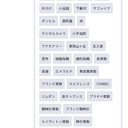
片付け
小谷田
下藤沢
サファイア
ダンヒル
扇町屋
林
デジタルカメラ
小手指町
アクセアリー
東狭山ヶ丘
北入曽
宮寺
結婚指輪
婚約指輪
金買取
金歯
エメラルド
貴金属買取
ブランド買取
カメラレンズ
CHANEL
ジュポン
金ネックレス
プラチナ買取
腕時計買取
ブランド腕時計
ルイヴィトン買取
時計買取