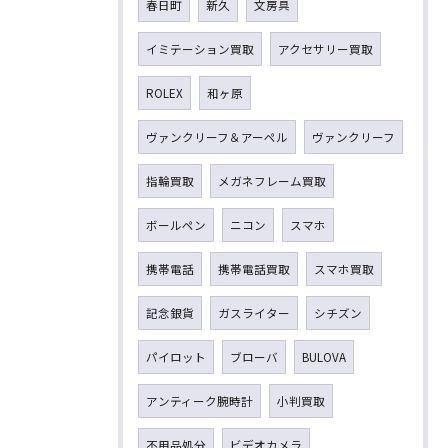
春日町
新久
文房具
イミテーション買取
アクセサリー買取
ROLEX
和ヶ原
ヴァンクリーフ＆アーペル
ヴァンクリーフ
指輪買取
メガネフレーム買取
ボールペン
ニコン
スマホ
携帯電話
携帯電話買取
スマホ買取
記念銀貨
ガスライター
シチズン
パイロット
ブローバ
BULOVA
アンティーク腕時計
小判買取
不用品処分
ビデオカメラ