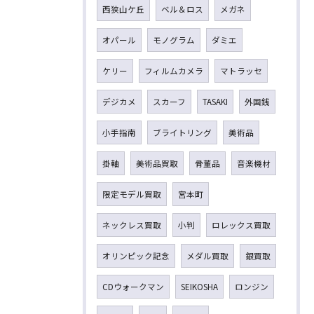
西狭山ケ丘
ベル＆ロス
メガネ
オパール
モノグラム
ダミエ
ケリー
フィルムカメラ
マトラッセ
デジカメ
スカーフ
TASAKI
外国銭
小手指南
ブライトリング
美術品
掛軸
美術品買取
骨董品
音楽機材
限定モデル買取
宮本町
ネックレス買取
小判
ロレックス買取
オリンピック記念
メダル買取
銀買取
CDウォークマン
SEIKOSHA
ロンジン