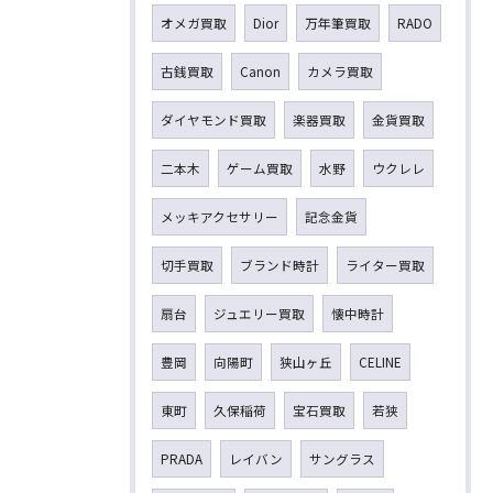
オメガ買取
Dior
万年筆買取
RADO
古銭買取
Canon
カメラ買取
ダイヤモンド買取
楽器買取
金貨買取
二本木
ゲーム買取
水野
ウクレレ
メッキアクセサリー
記念金貨
切手買取
ブランド時計
ライター買取
扇台
ジュエリー買取
懐中時計
豊岡
向陽町
狭山ヶ丘
CELINE
東町
久保稲荷
宝石買取
若狭
PRADA
レイバン
サングラス