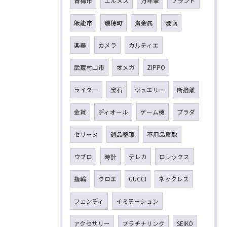
青梅市
エルメス
万年筆
ブランド
飯能市
瑞穂町
貴金属
漫画
楽器
カメラ
カルティエ
武蔵村山市
オメガ
ZIPPO
ライター
宝石
ジュエリー
断捨離
金貨
ディオール
ゲーム機
プラダ
セリーヌ
遺品整理
不用品買取
ウブロ
時計
テレカ
ロレックス
指輪
クロエ
GUCCI
ネックレス
フェンディ
イミテーション
アクセサリー
プラチナリング
SEIKO