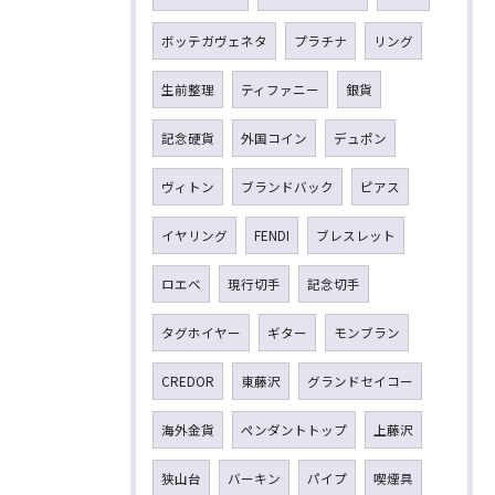
ボッテガヴェネタ
プラチナ
リング
生前整理
ティファニー
銀貨
記念硬貨
外国コイン
デュポン
ヴィトン
ブランドバック
ピアス
イヤリング
FENDI
ブレスレット
ロエベ
現行切手
記念切手
タグホイヤー
ギター
モンブラン
CREDOR
東藤沢
グランドセイコー
海外金貨
ペンダントトップ
上藤沢
狭山台
バーキン
パイプ
喫煙具