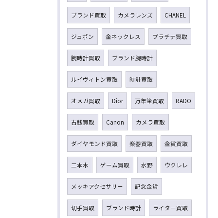
ブランド買取
カメラレンズ
CHANEL
ジュポン
金ネックレス
プラチナ買取
腕時計買取
ブランド腕時計
ルイヴィトン買取
時計買取
オメガ買取
Dior
万年筆買取
RADO
古銭買取
Canon
カメラ買取
ダイヤモンド買取
楽器買取
金貨買取
二本木
ゲーム買取
水野
ウクレレ
メッキアクセサリー
記念金貨
切手買取
ブランド時計
ライター買取