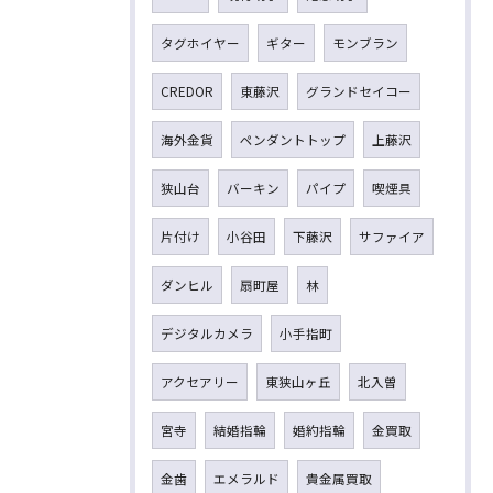
タグホイヤー
ギター
モンブラン
CREDOR
東藤沢
グランドセイコー
海外金貨
ペンダントトップ
上藤沢
狭山台
バーキン
パイプ
喫煙具
片付け
小谷田
下藤沢
サファイア
ダンヒル
扇町屋
林
デジタルカメラ
小手指町
アクセアリー
東狭山ヶ丘
北入曽
宮寺
結婚指輪
婚約指輪
金買取
金歯
エメラルド
貴金属買取