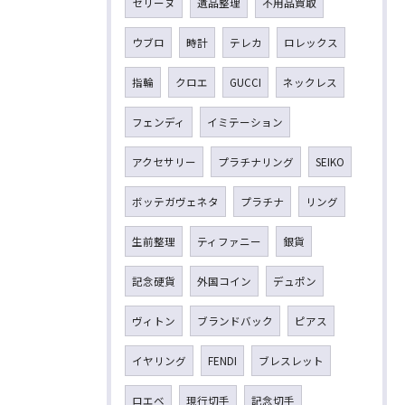
セリーヌ
遺品整理
不用品買取
ウブロ
時計
テレカ
ロレックス
指輪
クロエ
GUCCI
ネックレス
フェンディ
イミテーション
アクセサリー
プラチナリング
SEIKO
ボッテガヴェネタ
プラチナ
リング
生前整理
ティファニー
銀貨
記念硬貨
外国コイン
デュポン
ヴィトン
ブランドバック
ピアス
イヤリング
FENDI
ブレスレット
ロエベ
現行切手
記念切手