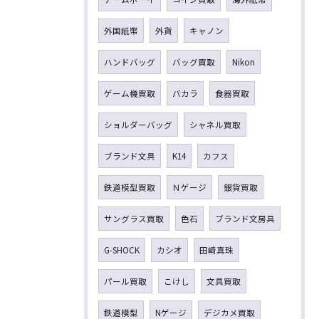
外国紙幣
外貨
キャノン
ハンドバッグ
バッグ買取
Nikon
ゲーム機買取
バカラ
食器買取
ショルダーバッグ
シャネル買取
ブランド文具
K14
カフス
鉄道模型買取
Ｎゲージ
銀貨買取
サングラス買取
色石
ブランド文房具
G-SHOCK
カシオ
田崎真珠
パール買取
こけし
文具買取
鉄道模型
Nゲージ
デジカメ買取