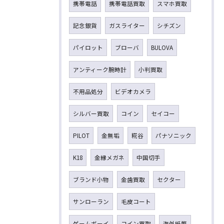
携帯電話
携帯電話買取
スマホ買取
記念銀貨
ガスライター
シチズン
パイロット
ブローバ
BULOVA
アンティーク腕時計
小判買取
不用品処分
ビデオカメラ
シルバー買取
コイン
セイコー
PILOT
金無垢
糀谷
パナソニック
K18
金縁メガネ
中国切手
ブランド小物
金歯買取
セクター
サンローラン
毛皮コート
ゲームボーイ
コイン買取
海外紙幣