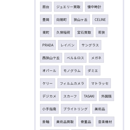
扇台
ジュエリー買取
懐中時計
豊岡
向陽町
狭山ヶ丘
CELINE
東町
久保稲荷
宝石買取
若狭
PRADA
レイバン
サングラス
西狭山ケ丘
ベル＆ロス
メガネ
オパール
モノグラム
ダミエ
ケリー
フィルムカメラ
マトラッセ
デジカメ
スカーフ
TASAKI
外国銭
小手指南
ブライトリング
美術品
掛軸
美術品買取
骨董品
音楽機材