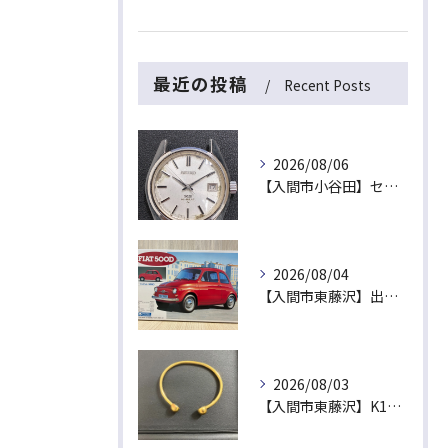
最近の投稿
Recent Posts
2026/08/06
【入間市小谷田】セイコーの名機「キングセイコー（45KS）」をお買取！ベルトなし・文字盤のシミ・不動品も高価買取いたします
2026/08/04
【入間市東藤沢】出張買取にて絶版プラモデル「フィアット500D」をお買取！暑い夏は涼しいご自宅で「無料出張買取」をご利用ください
2026/08/03
【入間市東藤沢】K18（18金）磁気ブレスレットをお買取！金相場高騰中の今、健康ジュエリーや古い金製品も高価買取いたします