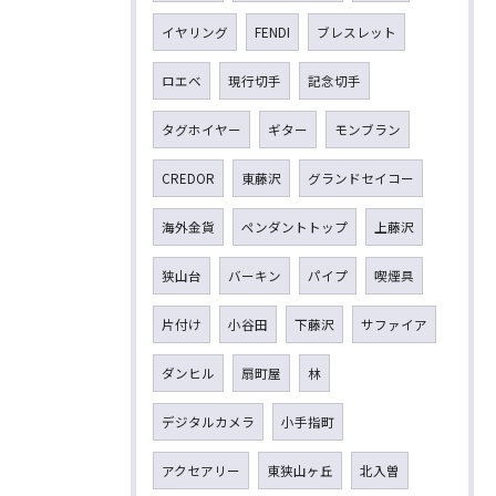
イヤリング
FENDI
ブレスレット
ロエベ
現行切手
記念切手
タグホイヤー
ギター
モンブラン
CREDOR
東藤沢
グランドセイコー
海外金貨
ペンダントトップ
上藤沢
狭山台
バーキン
パイプ
喫煙具
片付け
小谷田
下藤沢
サファイア
ダンヒル
扇町屋
林
デジタルカメラ
小手指町
アクセアリー
東狭山ヶ丘
北入曽