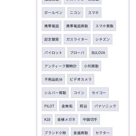
ボールペン
ニコン
スマホ
携帯電話
携帯電話買取
スマホ買取
記念銀貨
ガスライター
シチズン
パイロット
ブローバ
BULOVA
アンティーク腕時計
小判買取
不用品処分
ビデオカメラ
シルバー買取
コイン
セイコー
PILOT
金無垢
糀谷
パナソニック
K18
金縁メガネ
中国切手
ブランド小物
金歯買取
セクター