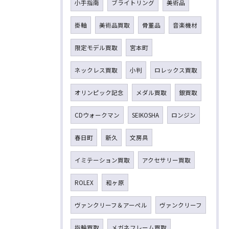
小手指南
ブライトリング
美術品
掛軸
美術品買取
骨董品
音楽機材
限定モデル買取
宮本町
ネックレス買取
小判
ロレックス買取
オリンピック記念
メダル買取
銀買取
CDウォークマン
SEIKOSHA
ロンジン
春日町
新久
文房具
イミテーション買取
アクセサリー買取
ROLEX
和ヶ原
ヴァンクリーフ＆アーペル
ヴァンクリーフ
指輪買取
メガネフレーム買取