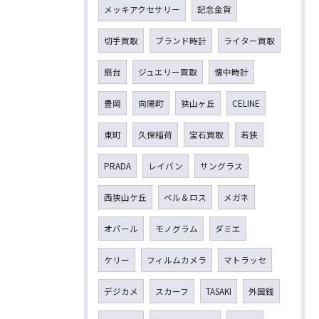
メッキアクセサリー
記念金貨
切手買取
ブランド時計
ライター買取
扇台
ジュエリー買取
懐中時計
豊岡
向陽町
狭山ヶ丘
CELINE
東町
久保稲荷
宝石買取
若狭
PRADA
レイバン
サングラス
西狭山ケ丘
ベル＆ロス
メガネ
オパール
モノグラム
ダミエ
ケリー
フィルムカメラ
マトラッセ
デジカメ
スカーフ
TASAKI
外国銭