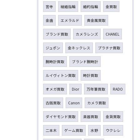
宮寺
結婚指輪
婚約指輪
金買取
金歯
エメラルド
貴金属買取
ブランド買取
カメラレンズ
CHANEL
ジュポン
金ネックレス
プラチナ買取
腕時計買取
ブランド腕時計
ルイヴィトン買取
時計買取
オメガ買取
Dior
万年筆買取
RADO
古銭買取
Canon
カメラ買取
ダイヤモンド買取
楽器買取
金貨買取
二本木
ゲーム買取
水野
ウクレレ