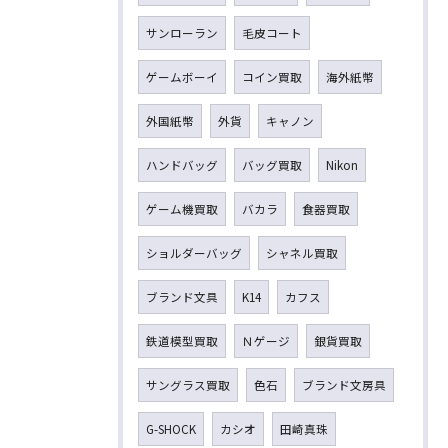
サンローラン
毛皮コート
ゲームボーイ
コイン買取
海外紙幣
外国紙幣
外貨
キャノン
ハンドバッグ
バッグ買取
Nikon
ゲーム機買取
バカラ
食器買取
ショルダーバッグ
シャネル買取
ブランド文具
K14
カフス
鉄道模型買取
Ｎゲージ
銀貨買取
サングラス買取
色石
ブランド文房具
G-SHOCK
カシオ
田崎真珠