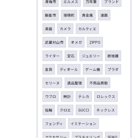
青梅市
エルメス
万年筆
ブランド
飯能市
瑞穂町
貴金属
漫画
楽器
カメラ
カルティエ
武蔵村山市
オメガ
ZIPPO
ライター
宝石
ジュエリー
断捨離
金貨
ディオール
ゲーム機
プラダ
セリーヌ
遺品整理
不用品買取
ウブロ
時計
テレカ
ロレックス
指輪
クロエ
GUCCI
ネックレス
フェンディ
イミテーション
アクセサリー
プラチナリング
SEIKO