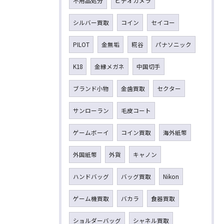
不用品処分
ビデオカメラ
シルバー買取
コイン
セイコー
PILOT
金無垢
糀谷
パナソニック
K18
金縁メガネ
中国切手
ブランド小物
金歯買取
セクター
サンローラン
毛皮コート
ゲームボーイ
コイン買取
海外紙幣
外国紙幣
外貨
キャノン
ハンドバッグ
バッグ買取
Nikon
ゲーム機買取
バカラ
食器買取
ショルダーバッグ
シャネル買取