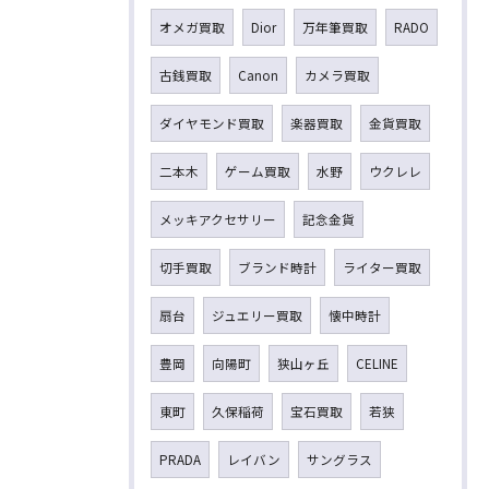
オメガ買取
Dior
万年筆買取
RADO
古銭買取
Canon
カメラ買取
ダイヤモンド買取
楽器買取
金貨買取
二本木
ゲーム買取
水野
ウクレレ
メッキアクセサリー
記念金貨
切手買取
ブランド時計
ライター買取
扇台
ジュエリー買取
懐中時計
豊岡
向陽町
狭山ヶ丘
CELINE
東町
久保稲荷
宝石買取
若狭
PRADA
レイバン
サングラス