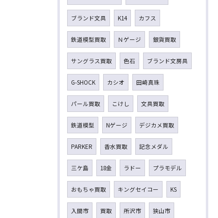
ブランド文具
K14
カフス
鉄道模型買取
Ｎゲージ
銀貨買取
サングラス買取
色石
ブランド文房具
G-SHOCK
カシオ
田崎真珠
パール買取
こけし
文具買取
鉄道模型
Nゲージ
デジカメ買取
PARKER
香水買取
記念メダル
三ケ島
18金
ラドー
プラモデル
おもちゃ買取
キングセイコー
KS
入間市
買取
所沢市
狭山市