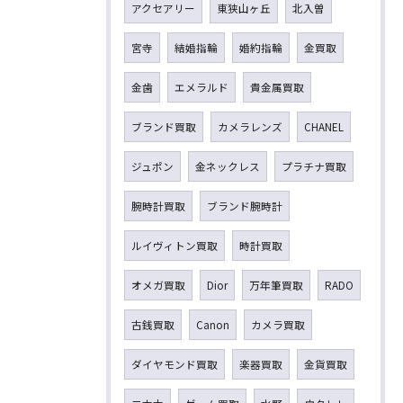
アクセアリー
東狭山ヶ丘
北入曽
宮寺
結婚指輪
婚約指輪
金買取
金歯
エメラルド
貴金属買取
ブランド買取
カメラレンズ
CHANEL
ジュポン
金ネックレス
プラチナ買取
腕時計買取
ブランド腕時計
ルイヴィトン買取
時計買取
オメガ買取
Dior
万年筆買取
RADO
古銭買取
Canon
カメラ買取
ダイヤモンド買取
楽器買取
金貨買取