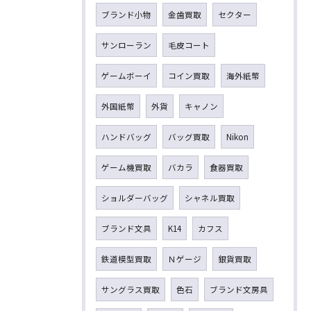
ブランド小物
金歯買取
セクター
サンローラン
毛皮コート
ゲームボーイ
コイン買取
海外紙幣
外国紙幣
外貨
キャノン
ハンドバッグ
バッグ買取
Nikon
ゲーム機買取
バカラ
食器買取
ショルダーバッグ
シャネル買取
ブランド文具
K14
カフス
鉄道模型買取
Ｎゲージ
銀貨買取
サングラス買取
色石
ブランド文房具