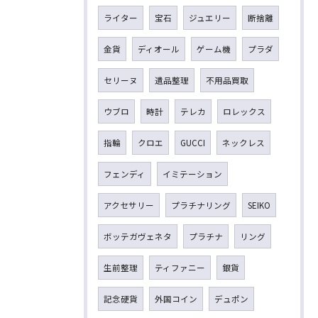
ライター
宝石
ジュエリー
断捨離
金貨
ディオール
ゲーム機
プラダ
セリーヌ
遺品整理
不用品買取
ウブロ
時計
テレカ
ロレックス
指輪
クロエ
GUCCI
ネックレス
フェンディ
イミテーション
アクセサリー
プラチナリング
SEIKO
ボッテガヴェネタ
プラチナ
リング
生前整理
ティファニー
銀貨
記念硬貨
外国コイン
デュポン