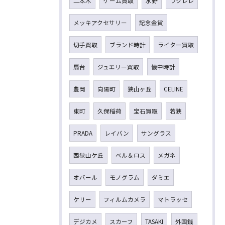
二本木
ゲーム買取
水野
ウクレレ
メッキアクセサリー
記念金貨
切手買取
ブランド時計
ライター買取
扇台
ジュエリー買取
懐中時計
豊岡
向陽町
狭山ヶ丘
CELINE
東町
久保稲荷
宝石買取
若狭
PRADA
レイバン
サングラス
西狭山ケ丘
ベル＆ロス
メガネ
オパール
モノグラム
ダミエ
ケリー
フィルムカメラ
マトラッセ
デジカメ
スカーフ
TASAKI
外国銭