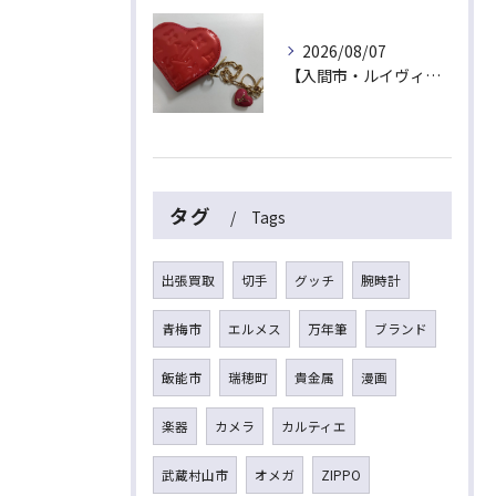
2026/08/07
【入間市・ルイヴィトン買取】ハート型が可愛い！ヴェルニ「ポルトモネ・クール」を最高値でお買取！
タグ
Tags
出張買取
切手
グッチ
腕時計
青梅市
エルメス
万年筆
ブランド
飯能市
瑞穂町
貴金属
漫画
楽器
カメラ
カルティエ
武蔵村山市
オメガ
ZIPPO