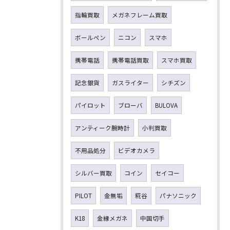
指輪買取
メガネフレーム買取
ボールペン
ニコン
スマホ
携帯電話
携帯電話買取
スマホ買取
記念銀貨
ガスライター
シチズン
パイロット
ブローバ
BULOVA
アンティーク腕時計
小判買取
不用品処分
ビデオカメラ
シルバー買取
コイン
セイコー
PILOT
金無垢
糀谷
パナソニック
K18
金縁メガネ
中国切手