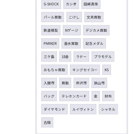
G-SHOCK
カシオ
田崎真珠
パール買取
こけし
文具買取
鉄道模型
Nゲージ
デジカメ買取
PARKER
香水買取
記念メダル
三ケ島
18金
ラドー
プラモデル
おもちゃ買取
キングセイコー
KS
入間市
買取
所沢市
狭山市
バッグ
テレホンカード
金
財布
ダイヤモンド
ルイヴィトン
シャネル
古銭