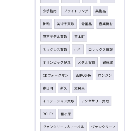
小手指南
ブライトリング
美術品
掛軸
美術品買取
骨董品
音楽機材
限定モデル買取
宮本町
ネックレス買取
小判
ロレックス買取
オリンピック記念
メダル買取
銀買取
CDウォークマン
SEIKOSHA
ロンジン
春日町
新久
文房具
イミテーション買取
アクセサリー買取
ROLEX
和ヶ原
ヴァンクリーフ＆アーペル
ヴァンクリーフ