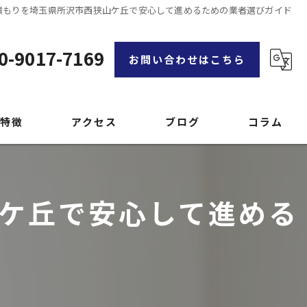
積もりを埼玉県所沢市西狭山ケ丘で安心して進めるための業者選びガイド
0-9017-7169
お問い合わせはこちら
特徴
アクセス
ブログ
コラム
漫画特集
ケ丘で安心して進める
品