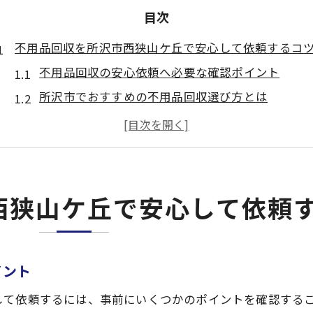
目次
不用品回収を所沢市西狭山ケ丘で安心して依頼するコ
不用品回収の安心依頼へ必要な確認ポイント
所沢市でおすすめの不用品回収選び方とは
不用品回収業者の見極め方と口コミ活用法
回収範囲とサービス内容の違いを知ろう
所沢市の不用品回収で失敗しない準備方法
見積もりで失敗しない不用品回収のポイント解説
西狭山ケ丘で安心して依頼
不用品回収見積もり時の注意点を徹底解説
追加請求を避ける不用品回収の見積もりコツ
所沢市不用品回収で納得できる見積もりの条件
イント
内訳明細で安心する不用品回収見積もり術
して依頼するには、事前にいくつかのポイントを確認する