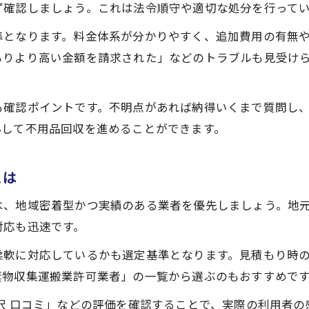
見積もり比較で不用品回収業者を選ぶ方法
ず確認しましょう。これは法令順守や適切な処分を行って
悪質業者を避けるには？所沢市の賢い選び方
準となります。料金体系が分かりやすく、追加費用の有無
悪質な不用品回収業者の特徴と見抜き方
もりより高い金額を請求された」などのトラブルも見受け
所沢市で信頼できる不用品回収業者選び
許可や連絡先で見極める不用品回収の安全性
も確認ポイントです。不明点があれば納得いくまで質問し
口コミから学ぶ不用品回収業者のリスク回避法
心して不用品回収を進めることができます。
無料回収の落とし穴と安全な業者選定ポイント
ソファや畳の回収はどう進めると安心できるか
とは
不用品回収でソファ処分を安心して進める方法
は、地域密着型かつ実績のある業者を優先しましょう。地
畳や大型家具の不用品回収依頼時の注意点
対応も迅速です。
所沢市でソファや畳の回収を依頼する流れ
柔軟に対応しているかも選定基準となります。見積もり時
不用品回収で大型品を安心して処分するコツ
棄物収集運搬業許可業者」の一覧から選ぶのもおすすめで
回収範囲と搬出対応に強い不用品回収業者の選び
沢 口コミ」などの評価を確認することで、実際の利用者