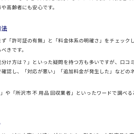
業者比較でわかる不用品回収サービスの違い
方や高齢者にも安心です。
不用品回収サービス比較で見える特徴と違い
所沢市の不用品回収対応範囲を比較する方法
用法
口コミで分かる不用品回収業者の実力とは
まず「許可証の有無」と「料金体系の明確さ」をチェック
許可の有無や対応力で見る不用品回収業者選び
るべきです。
不用品回収の費用内訳とサービス内容の比較
見分け方は？」といった疑問を持つ方も多いですが、口コ
口コミから学ぶ所沢市不用品回収の注意点と対策
で確認し、「対応が悪い」「追加料金が発生した」などの
不用品回収の口コミで見極める信頼性と注意点
所沢市での不用品回収体験談から学ぶ対策
ミ」や「所沢市 不 用品 回収業者」といったワードで調べ
高評価だけでなく悪い口コミも活かす業者選び
不用品回収の失敗例から学ぶトラブル回避法
口コミでわかる所沢市不用品回収の傾向と対策
う