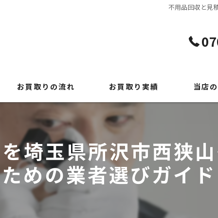
不用品回収と見
07
お買取りの流れ
お買取り実績
当店の
よくある質問
貴金属
時計
りを埼玉県所沢市西狭山
ブランド
ための業者選びガイド
切手
出張買取