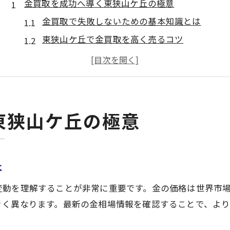
金買取を成功へ導く東狭山ケ丘の極意
金買取で失敗しないための基本知識とは
東狭山ケ丘で金買取を高く売るコツ
狭山ヶ丘の金相場を知り賢く査定依頼
信頼できる金買取業者の選び方の要点
口コミや評判から見極める金買取店の特徴
高額売却狙うなら金買取の査定ポイントを重視
東狭山ケ丘の極意
査定額を左右する金買取のチェックポイント
純度や重さが高額査定に与える影響について
複数店舗で金買取を比較する重要性と手順
は
金相場の変動を活用した売却タイミング
変動を理解することが非常に重要です。金の価格は世界市
納得できる金買取を実現する交渉術
きく異なります。最新の金相場情報を確認することで、よ
信頼性で選ぶ埼玉県所沢市の金買取法