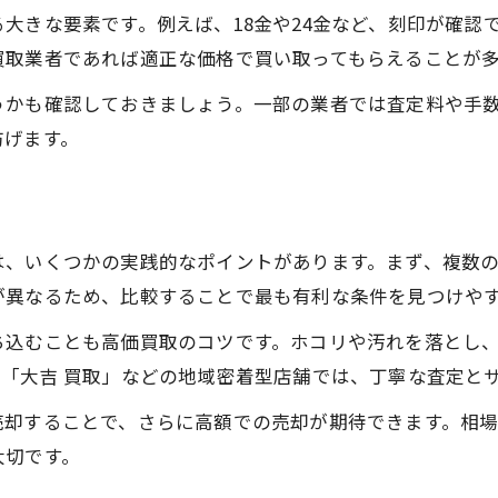
安心して利用できる金買取店の特徴分析
大きな要素です。例えば、18金や24金など、刻印が確認
埼玉県所沢市で信頼性重視の金買取方法
買取業者であれば適正な価格で買い取ってもらえることが
口コミや実績で見分ける金買取の安全性
うかも確認しておきましょう。一部の業者では査定料や手
買取業者の対応と説明力を比較する視点
防げます。
リピーターが多い金買取店の共通点とは
金相場を活用した満足度の高い買取体験
最新の金相場情報を把握する重要性
は、いくつかの実践的なポイントがあります。まず、複数
金買取と金相場の関係を正しく理解
が異なるため、比較することで最も有利な条件を見つけや
相場高騰時に金買取で得する方法
ち込むことも高価買取のコツです。ホコリや汚れを落とし
リアルタイム相場で買取額アップを狙う
「大吉 買取」などの地域密着型店舗では、丁寧な査定と
金相場の動向を日常的にチェックするコツ
売却することで、さらに高額での売却が期待できます。相
東狭山ケ丘で金を高く売るための実践の知恵
大切です。
金買取で高額査定を引き出す実践テクニック