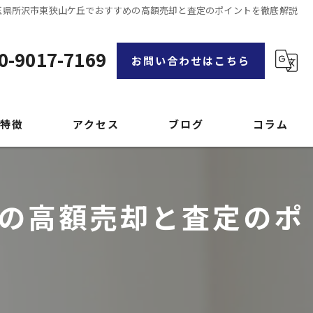
玉県所沢市東狭山ケ丘でおすすめの高額売却と査定のポイントを徹底解説
0-9017-7169
お問い合わせはこちら
特徴
アクセス
ブログ
コラム
漫画特集
の高額売却と査定のポ
品