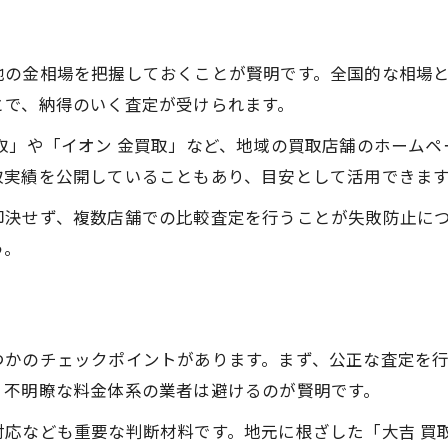
店舗ごとの金買取サービスを比較する方法
金買取の事前準備で差がつくポイント
地の金相場を把握しておくことが賢明です。全国的な相場
オンライン査定と店舗査定の活用法
とで、納得のいく査定が受けられます。
交渉次第で金買取価格が変わる理由
取」や「イオン 金買取」など、地域の買取店舗のホーム
初めてでも安心できる金買取の選び方ガイド
取実績を公開していることもあり、目安として活用できま
初心者が知っておきたい金買取の流れ
即決せず、複数店舗での比較査定を行うことが失敗防止に
金買取の際に確認すべき重要ポイント
う。
信頼できる金買取店選びのコツ紹介
査定時に役立つ質問と交渉のポイント
初めてでも安心の金買取サポートとは
つかのチェックポイントがあります。まず、公正な査定を
。不明瞭な料金体系の業者は避けるのが賢明です。
応なども重要な判断材料です。地元に根ざした「大吉 買取