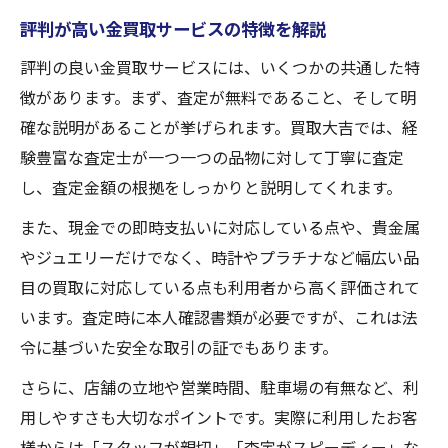
評判が高い金買取サービスの特徴を解説
金買取の現金払いで安心取引を叶える方法
買取大吉の金買取で納得の現金化体験
評判の良い金買取サービスには、いくつかの共通した特
徴があります。まず、査定が無料であること、そして明
買取大吉の金買取で安心現金化を体験する
確な説明があることが挙げられます。買取大吉では、経
金買取で実感できる買取大吉の強みと魅力
験豊富な査定士が一つ一つの品物に対して丁寧に査定
経験豊富な査定士による金買取の信頼感
し、査定金額の根拠をしっかりと説明してくれます。
買取大吉で金買取を選ぶメリットを紹介
また、現金での即時支払いに対応している点や、貴金属
金買取の現金化で買取大吉を活用する方法
やジュエリーだけでなく、時計やプラチナなど幅広い品
知っておきたい金買取の流れと注意点
目の買取に対応している点も利用者から高く評価されて
金買取の基本的な流れと手順を徹底解説
います。査定時に本人確認書類が必要ですが、これは法
金買取で注意すべき点やトラブル対策
令に基づいた安全な取引の証でもあります。
金買取の査定から現金化までの重要ポイン
さらに、店舗の立地や営業時間、駐車場の有無など、利
ト
用しやすさも大切なポイントです。実際に利用したお客
金買取でよくある疑問とその解決方法
様からは「スタッフが親切」「査定がスピーディー」な