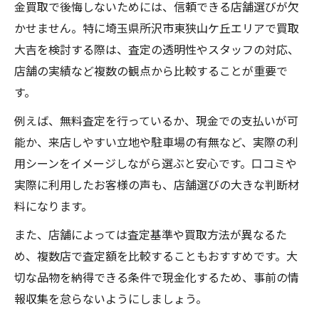
金買取の無料査定で見落としがちな注意点
金買取で後悔しないためには、信頼できる店舗選びが欠
かせません。特に埼玉県所沢市東狭山ケ丘エリアで買取
現金化前に知るべき無料査定の重要性
大吉を検討する際は、査定の透明性やスタッフの対応、
失敗しない金買取の選び方を伝授
店舗の実績など複数の観点から比較することが重要で
金買取店の選び方で重視すべきポイント
す。
金買取で比較すべきサービス内容の違い
例えば、無料査定を行っているか、現金での支払いが可
信頼できる金買取の見極め方を伝授
能か、来店しやすい立地や駐車場の有無など、実際の利
金買取の口コミや評判を活かす方法
用シーンをイメージしながら選ぶと安心です。口コミや
金買取で避けたい失敗例とその回避策
実際に利用したお客様の声も、店舗選びの大きな判断材
現金化を急ぐ方へ金買取活用のコツ
料になります。
金買取でスムーズに現金化するための準備
また、店舗によっては査定基準や買取方法が異なるた
即日対応が魅力の金買取サービスの選び方
め、複数店で査定額を比較することもおすすめです。大
金買取の現金化を早めるための手続きポイ
切な品物を納得できる条件で現金化するため、事前の情
ント
報収集を怠らないようにしましょう。
急ぎの現金化にも対応する金買取の活用術