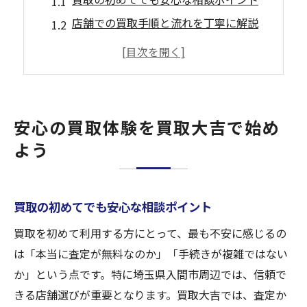
店舗での買取手順と流れを丁寧に解説
気軽に買取相談できる仕組みの魅力
買取大吉で安心感が生まれる理由とは
買取体験で注目すべきサポート内容
埼玉県入間市で無料査定の魅力を発見
安心の買取体験を買取大吉で始め
無料査定で得られる買取のメリット
よう
買取金額アップに繋がる査定の流れ
買取大吉が提供する無料サービスの理由
買取の初めてでも安心な相談ポイント
査定無料の信頼性と透明な対応について
気になる買取査定のプロセスを公開
買取を初めて利用する方にとって、最も不安に感じるの
は「本当に査定が無料なのか」「手続きが複雑ではない
買取に迷うなら買取大吉の流れが安心
か」という点です。特に埼玉県入間市周辺では、信頼で
買取を迷った時の相談体制を紹介
きる店舗選びが重要となります。買取大吉では、査定か
買取大吉の安心できる流れの全貌