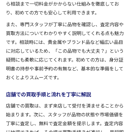
ら相談まで一切料金がかからない仕組みを徹底してお
スムーズな買取体験を叶える手順とは
り、初めての方でも安心して利用できます。
買取前に知っておきたいポイント一覧
また、専門スタッフが丁寧に品物を確認し、査定内容や
迷いを解消する買取サービスの特徴
買取方法についてわかりやすく説明してくれる点も魅力
査定無料が選ばれる買取店のこだわり
です。相談時には、貴金属やブランド品など幅広い品目
査定無料だから実現する買取の安心感
に対応しているため、「この品物でも大丈夫？」という
選ばれる買取店が持つ独自のこだわり
疑問にも柔軟に応じてくれます。初めての方は、身分証
査定無料と高価買取の両立ポイント
明書の持参や事前予約の有無など、基本的な準備をして
おくとよりスムーズです。
利用者目線で考えた買取サービスの工夫
買取大吉の査定無料が支持される理由
店舗での買取手順と流れを丁寧に解説
手数料不要の買取サービスを徹底解説
店舗での買取は、まず来店して受付を済ませることから
手数料不要の買取で得する仕組みを紹介
始まります。次に、スタッフが品物の状態や市場価値を
買取サービスの明朗な料金体系を解説
丁寧に査定し、無料で査定金額を提示します。査定内容
買取大吉の手数料無料が選ばれる理由