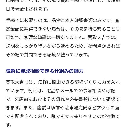
に納得できれば、その場で買取手続きが進行し、最短即
手数料が発生しない買取のメリット
日で現金化されます。
利用者が安心できる買取ポイント集
手続きに必要なのは、品物と本人確認書類のみです。査
納得できる買取方法をこの一記事で紹介
定金額に納得できない場合は、そのまま持ち帰ることも
納得の買取を実現する方法を徹底解説
可能で、無理な勧誘は一切ありません。買取大吉では、
買取の流れを知って安心の取引へ
説明をしっかり行いながら進めるため、疑問点があれば
その場で質問できる環境が整っています。
高価買取を目指す方法と選び方のコツ
買取方法の違いと選ぶポイントを紹介
気軽に買取相談できる仕組みの魅力
失敗しない買取のためのチェック項目
買取大吉では、気軽に相談できる環境づくりに力を入れ
ています。例えば、電話やメールでの事前相談が可能
で、来店前におおよその流れや必要書類について確認で
きます。また、店舗は駅前や駐車場完備などアクセス面
でも配慮されており、誰でも立ち寄りやすいのが特徴で
す。