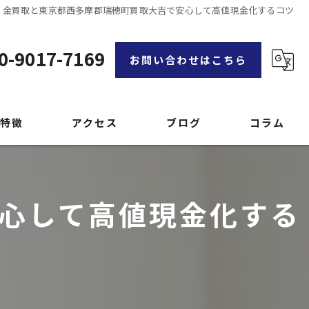
金買取と東京都西多摩郡瑞穂町買取大吉で安心して高値現金化するコツ
0-9017-7169
お問い合わせはこちら
特徴
アクセス
ブログ
コラム
漫画特集
心して高値現金化する
品