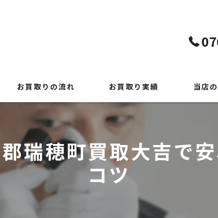
07
お買取りの流れ
お買取り実績
当店の
よくある質問
貴金属
時計
摩郡瑞穂町買取大吉で安
ブランド
コツ
切手
出張買取