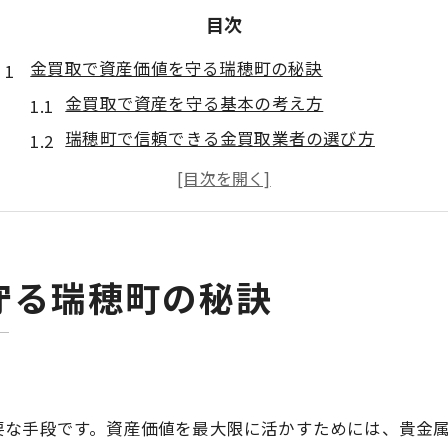
目次
金買取で資産価値を守る瑞穂町の秘訣
金買取で資産を守る基本の考え方
瑞穂町で信頼できる金買取業者の選び方
金買取を有利に進めるための事前準備
金買取で後悔しないポイントを解説
高価買取につなげる査定時のチェック事項
買取大吉の査定で安心できる現金化体験
守る瑞穂町の秘訣
買取大吉の金買取査定が安心な理由
金買取で現金化をスムーズに進める流れ
買取大吉で信頼できるスタッフ対応の特徴
査定から金買取現金化までの具体的手順
要な手段です。資産価値を最大限に活かすためには、貴金