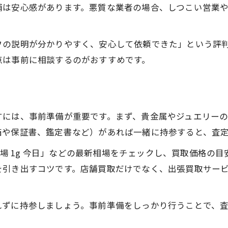
ジュエリーや貴金属の現金化がスムーズに進む方法
舗は安心感があります。悪質な業者の場合、しつこい営業
金買取でジュエリー現金化を成功させる秘訣
貴金属の状態別に有利な金買取の進め方
フの説明が分かりやすく、安心して依頼できた」という評
点は事前に相談するのがおすすめです。
ジュエリーやブランド品も金買取で高く売るコツ
金買取でスムーズな現金化を実現する手順
金買取ならではの貴金属査定ポイント解説
査定料不要のメリットを活用する金買取術
すには、事前準備が重要です。まず、貴金属やジュエリー
金買取で査定料不要が選ばれる理由
箱や保証書、鑑定書など）があれば一緒に持参すると、査
余計な費用なしで金買取を依頼する方法
取相場 1g 今日」などの最新相場をチェックし、買取価格
査定料不要の金買取店を選ぶポイント
を引き出すコツです。店舗買取だけでなく、出張買取サー
金買取査定料無料のメリットを徹底解説
安心して利用できる金買取サービスの特徴
れずに持参しましょう。事前準備をしっかり行うことで、