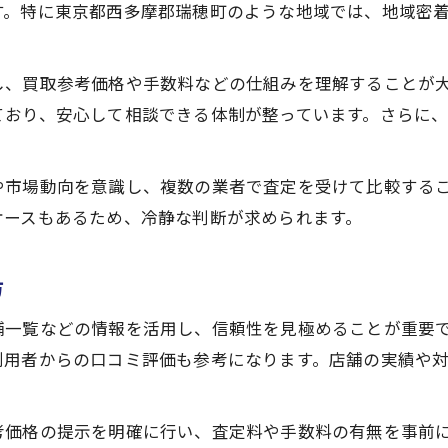
金買取後のアフターフォローが充実する理由
す。特に東京都西多摩郡瑞穂町のような地域では、地域密
高価買取を目指すなら知っておきたい基礎知識
金買取で押さえておきたい相場の基礎知識
し、買取参考価格や手数料などの仕組みを理解することが
高価買取のための金の種類と状態の見極め
ており、安心して相談できる体制が整っています。さらに
金買取の査定基準と価値判断のポイント
知って得する金買取のタイミングとコツ
や市場動向を意識し、複数の業者で査定を受けて比較する
金買取でよくある疑問を専門家が解説
ケースもあるため、冷静な判断が求められます。
金買取相場を活かした賢い売却ポイント
方
金買取相場の動向を日々チェックする方法
金買取で賢く売却するタイミングの見極め
舗一覧などの情報を活用し、信頼性を見極めることが重要
相場を活用した高値売却のテクニック
利用者からの口コミ評価も参考になります。店舗の実績や
金買取相場は情報収集が成功の鍵
金買取相場を把握した現金化の進め方
考価格の提示を明確に行い、査定料や手数料の有無を事前