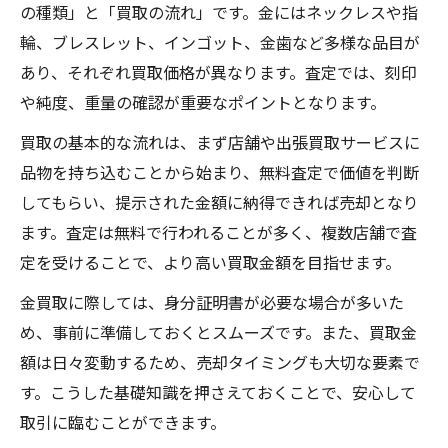
査定員の対応で分かる安心できる金買取
の種類」と「買取の流れ」です。金にはネックレスや指
埼玉県入間市東藤沢の金買取で重視すべき
輪、ブレスレット、インゴット、金歯など多様な品目が
点
あり、それぞれ買取価格が異なります。査定では、刻印
口コミや評判で安心できる金買取を選ぶ方
や純度、重量の確認が重要なポイントとなります。
法
買取の基本的な流れは、まず店舗や出張買取サービスに
納得の金買取を実現するポイント解説
品物を持ち込むことから始まり、無料査定で価値を判断
金買取で納得の価格を得るためのコツ
してもらい、提示された金額に納得できれば売却となり
ます。査定は無料で行われることが多く、複数店舗で査
金買取の査定基準と価格決定の仕組み
定を受けることで、より高い買取金額を目指せます。
査定前の準備が金買取を左右する理由
金買取で損しないための比較方法
金買取に際しては、身分証明書が必要な場合が多いた
め、事前に準備しておくとスムーズです。また、買取金
無料査定を活用した金買取成功例
額は日々変動するため、売却タイミングも大切な要素で
無料査定を活用した賢い金売却の流れ
す。こうした基礎知識を押さえておくことで、安心して
無料査定から金買取までの基本的な流れ
取引に臨むことができます。
事前相談で安心できる金買取を実現する