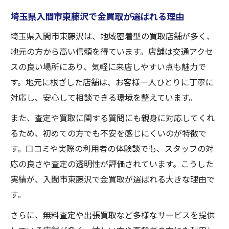
店舗訪問時に確認したい金買取ポイント
埼玉県入間市東藤沢で金買取が選ばれる理由
査定後の金買取手続きと注意点
埼玉県入間市東藤沢は、地域密着型の買取店舗が多く、
スムーズな金買取のための無料査定活用術
地元の方から高い信頼を得ています。店舗は交通アクセ
信頼重視の金買取サービス活用術
スの良い場所にあり、気軽に来店しやすい点も魅力で
信頼できる金買取店の選び方のコツ
す。地元に根ざした店舗は、お客様一人ひとりに丁寧に
対応し、安心して相談できる環境を整えています。
金買取で重視すべきサービス内容とは
無料査定を安心して依頼するポイント
また、査定や買取に関する質問にも親身に対応してくれ
るため、初めての方でも不安を感じにくいのが特徴で
金買取時のスタッフ対応に注目しよう
す。口コミや実際の利用者の体験談でも、スタッフの対
地元密着型金買取サービスの魅力
応の良さや査定の透明性が評価されています。こうした
金製品売却で疑問を解消するためには
実績が、入間市東藤沢で金買取が選ばれる大きな理由で
金買取でよくある疑問とその解決法
す。
無料査定の不安を解消するポイント
さらに、無料査定や出張買取など多様なサービスを提供
金製品売却時に確認すべき注意点