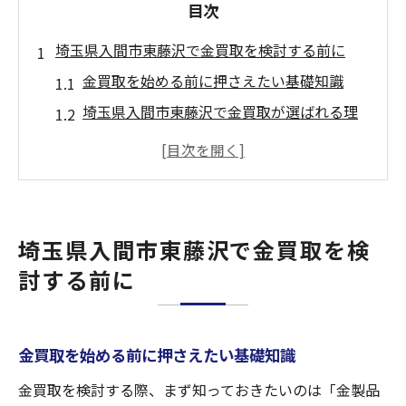
目次
埼玉県入間市東藤沢で金買取を検討する前に
金買取を始める前に押さえたい基礎知識
埼玉県入間市東藤沢で金買取が選ばれる理
由
無料査定の仕組みとメリットを解説
店舗選びで失敗しないための金買取ポイン
ト
埼玉県入間市東藤沢で金買取を検
金買取相場を知って安心の売却準備を
討する前に
安心できる金買取と無料査定の選び方
金買取で失敗しない無料査定の見極め方
信頼できる金買取店舗を選ぶチェックポイ
金買取を始める前に押さえたい基礎知識
ント
金買取を検討する際、まず知っておきたいのは「金製品