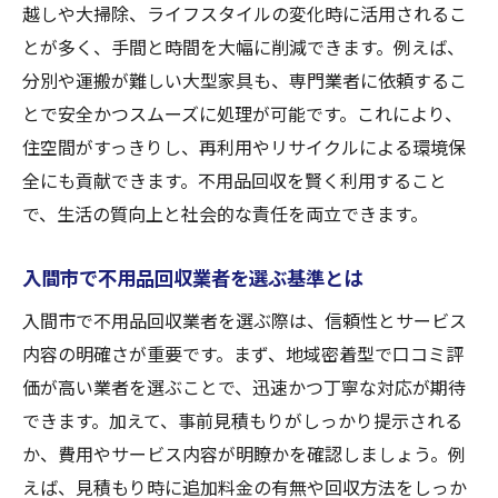
越しや大掃除、ライフスタイルの変化時に活用されるこ
不用品回収で安心を得る業者の特徴
とが多く、手間と時間を大幅に削減できます。例えば、
入間市で知っておきたい回収事情
分別や運搬が難しい大型家具も、専門業者に依頼するこ
入間市の不用品回収の基本ルールを解説
とで安全かつスムーズに処理が可能です。これにより、
入間市粗大ゴミの持ち込み方法と注意点
住空間がすっきりし、再利用やリサイクルによる環境保
不用品回収とリサイクルボックス活用法
全にも貢献できます。不用品回収を賢く利用すること
入間市での不用品回収料金の目安紹介
で、生活の質向上と社会的な責任を両立できます。
入間市のクリーンセンター持ち込み案内
入間市で不用品回収業者を選ぶ基準とは
入間市で不用品回収を利用する際の注意
入間市で不用品回収業者を選ぶ際は、信頼性とサービス
不要品処分なら費用対効果も重視
内容の明確さが重要です。まず、地域密着型で口コミ評
不用品回収の費用対効果を徹底比較
価が高い業者を選ぶことで、迅速かつ丁寧な対応が期待
費用を抑える不用品回収の賢い選び方
できます。加えて、事前見積もりがしっかり提示される
不用品回収の相場を知って損をしない
か、費用やサービス内容が明瞭かを確認しましょう。例
買取サービスと回収の組み合わせ術
えば、見積もり時に追加料金の有無や回収方法をしっか