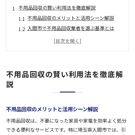
不用品回収の賢い利用法を徹底解説
不用品回収のメリットと活用シーン解説
入間市で不用品回収業者を選ぶ基準とは
不用品回収の相場を把握して賢く依頼
引越しや大掃除時の不用品回収活用法
不用品回収で失敗しないポイントを紹介
不用品回収で手間も費用も抑えるコツ
不用品回収の賢い利用法を徹底解
安心できる回収サービスの見極め方
説
不用品回収業者の信頼性を見極める方法
安心な不用品回収を選ぶための注意点
不用品回収のメリットと活用シーン解説
口コミ評価で不用品回収業者を比較検討
不用品回収で追加料金を避けるチェック
不用品回収は、不要になった家具や家電を効率よく処分
できる便利なサービスです。特に埼玉県入間市では、引
トラブル回避のための不用品回収選び