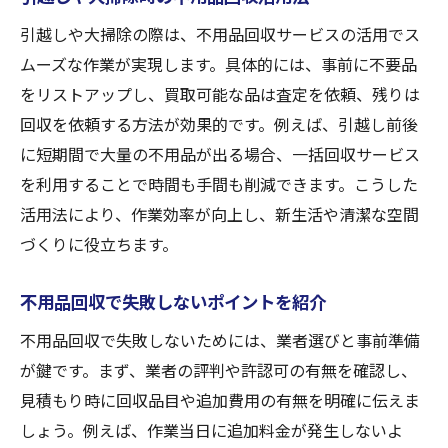
法
引越しや大掃除の際は、不用品回収サービスの活用でス
買取サービスを利用した不要品整理術
ムーズな作業が実現します。具体的には、事前に不要品
お得に処分できる不用品回収の選び方
をリストアップし、買取可能な品は査定を依頼、残りは
不用品回収と買取の費用対効果を比較
回収を依頼する方法が効果的です。例えば、引越し前後
粗大ゴミ回収の手続きポイント集
に短期間で大量の不用品が出る場合、一括回収サービス
粗大ゴミの不用品回収手続き徹底解説
を利用することで時間も手間も削減できます。こうした
入間市で粗大ゴミ回収を依頼する流れ
活用法により、作業効率が向上し、新生活や清潔な空間
粗大ゴミ回収の事前準備と注意点まとめ
づくりに役立ちます。
不用品回収と粗大ゴミ回収の違いとは
不用品回収で失敗しないポイントを紹介
粗大ゴミ回収の持ち込みと予約方法紹介
不用品回収で失敗しないためには、業者選びと事前準備
不用品回収をスムーズに進めるコツ
が鍵です。まず、業者の評判や許認可の有無を確認し、
信頼できる不用品回収の選び方
見積もり時に回収品目や追加費用の有無を明確に伝えま
不用品回収業者の信頼度を見極める基準
しょう。例えば、作業当日に追加料金が発生しないよ
安心できる不用品回収業者の特徴紹介