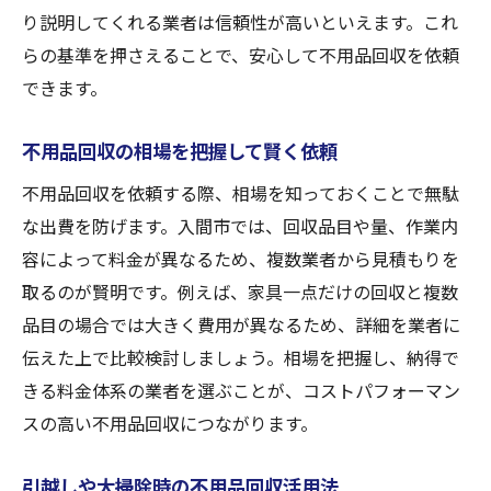
不要品処分でコスト削減するポイント
り説明してくれる業者は信頼性が高いといえます。これ
不用品回収で費用も手間も節約する方法
らの基準を押さえることで、安心して不用品回収を依頼
できます。
環境配慮と効率化を両立する方法
不用品回収で実現する環境配慮の秘訣
不用品回収の相場を把握して賢く依頼
リサイクル重視の不用品回収活用法
不用品回収を依頼する際、相場を知っておくことで無駄
分別で効率アップする不用品回収のコツ
な出費を防げます。入間市では、回収品目や量、作業内
不要品回収と適正処理で環境保護
容によって料金が異なるため、複数業者から見積もりを
効率的な不用品回収で手間を削減
取るのが賢明です。例えば、家具一点だけの回収と複数
不用品回収でエコと時短を両立する方法
品目の場合では大きく費用が異なるため、詳細を業者に
買取サービス活用でお得に整理
伝えた上で比較検討しましょう。相場を把握し、納得で
不用品回収と買取サービスの違いを解説
きる料金体系の業者を選ぶことが、コストパフォーマン
スの高い不用品回収につながります。
買取可能な不用品は査定を活用しよう
不用品回収と買取の組み合わせで得する方
引越しや大掃除時の不用品回収活用法