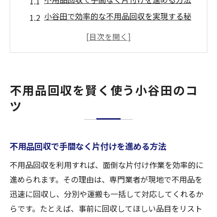
小谷田で効率的な不用品回収を実現する秘
訣
不用品回収サービスの使い分けポイント
不用品回収を活用した無駄のない整理術
不用品回収時に注意したいトラブル対策
不用品回収を賢く使う小谷田のコ
小谷田でお得な不用品回収活用のコツ
ツ
埼玉県入間市小谷田で現金化を目指す方法
不用品回収と買取で賢く現金化する流れ
不用品回収で手間なく片付けを進める方法
現金化に適した不用品回収の活用ポイント
小谷田で不用品回収を現金化につなげるコ
不用品回収を利用すれば、面倒な片付け作業を効率的に
ツ
進められます。その理由は、専門業者が現地で不用品を
不用品回収と買取査定の違いを知る
迅速に回収し、分別や運搬も一括して対応してくれるか
らです。たとえば、事前に回収してほしい品目をリスト
現金化を意識した不用品回収の選び方