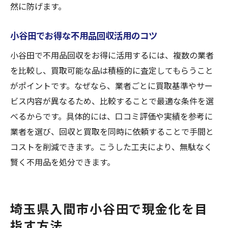
然に防げます。
不用品回収併用で賢く部屋を整える方法
現金化と片付けを両立する実践的な手順
小谷田でお得な不用品回収活用のコツ
不用品回収で現金化と片付けを一挙に実現
小谷田で不用品回収をお得に活用するには、複数の業者
実践的な不用品回収活用ステップを解説
を比較し、買取可能な品は積極的に査定してもらうこと
買取と不用品回収の同時進行テクニック
がポイントです。なぜなら、業者ごとに買取基準やサー
現金化を意識した不用品回収の整理手順
ビス内容が異なるため、比較することで最適な条件を選
片付けの流れに不用品回収を取り入れるコ
べるからです。具体的には、口コミ評価や実績を参考に
ツ
業者を選び、回収と買取を同時に依頼することで手間と
不用品回収で効率よく現金化する方法
コストを削減できます。こうした工夫により、無駄なく
賢く不用品を処分できます。
埼玉県入間市小谷田で現金化を目
指す方法