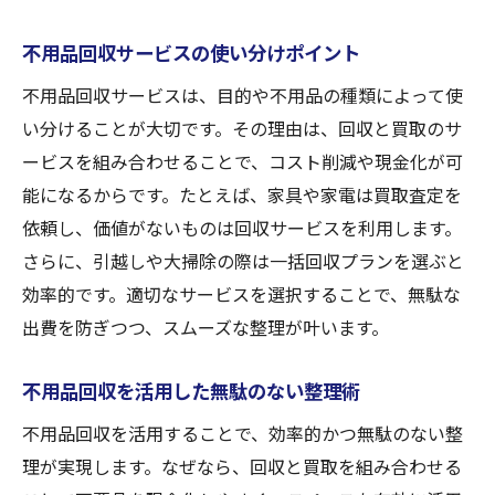
不用品回収活用で部屋をすっきり整える方
法
不用品回収サービスの使い分けポイント
買取を組み合わせた不用品回収のメリット
不用品回収サービスは、目的や不用品の種類によって使
不要品回収で現金化と片付けを両立させる
い分けることが大切です。その理由は、回収と買取のサ
トラブル回避のための不用品回収ポイント
ービスを組み合わせることで、コスト削減や現金化が可
不用品回収利用時の注意点とトラブル防止
能になるからです。たとえば、家具や家電は買取査定を
策
依頼し、価値がないものは回収サービスを利用します。
さらに、引越しや大掃除の際は一括回収プランを選ぶと
見積もり時に確認すべき不用品回収のポイ
効率的です。適切なサービスを選択することで、無駄な
ント
出費を防ぎつつ、スムーズな整理が叶います。
不用品回収契約時のトラブル事例と対策
追加料金を防ぐための不用品回収確認事項
不用品回収を活用した無駄のない整理術
不用品回収の悪質業者を見抜くチェック法
不用品回収を活用することで、効率的かつ無駄のない整
安心して利用できる不用品回収の選び方
理が実現します。なぜなら、回収と買取を組み合わせる
小谷田で信頼できる回収業者の見極め方