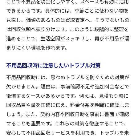
ことで不要品を現金化しやすく、スペースも有効に活用
不用品回収業者を選ぶ際の信頼ポイント
できるからです。具体的には、季節ごとに使わない物を
小谷田で評判の良い不用品回収業者を探す
見直し、価値のあるものは買取査定へ、そうでないもの
不用品回収業者の許可や実績の確認方法
は回収依頼へ振り分けます。このように段階的に整理を
進めることで、生活空間がスッキリし、再び不用品が溜
スタッフ対応で判断する不用品回収の安心
まりにくい環境を作れます。
感
見積もり対応が早い不用品回収業者の特徴
不用品回収時に注意したいトラブル対策
口コミから分かる信頼できる不用品回収
不用品回収時には、思わぬトラブルを防ぐための対策が
回収と買取を併用した効率的整理の秘訣
欠かせません。理由は、事前確認不足や追加料金などで
不用品回収と買取を使った効率整理術
後悔するケースがあるからです。例えば、見積もり時に
不用品回収の流れを活かす片付け方法
回収品目や量を正確に伝え、料金体系を明確に確認しま
買取査定と不用品回収のベストタイミング
しょう。また、契約内容や回収日時を事前に書面で確認
不用品回収を活用したストレスフリー整理
することも重要です。これらの対策を徹底することで、
現金化と効率整理を両立させるポイント
安心して不用品回収サービスを利用でき、トラブルを未