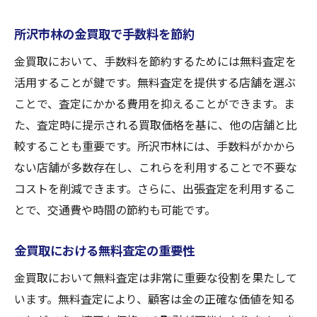
金買取の無料査定がある林の魅力
所沢市林の金買取で手数料を節約
林で金買取無料査定を受ける理由
金買取において、手数料を節約するためには無料査定を
金買取無料査定のある林の魅力
活用することが鍵です。無料査定を提供する店舗を選ぶ
無料査定で林の金買取を効率化
ことで、査定にかかる費用を抑えることができます。ま
金買取の無料査定で林の特典を享受
た、査定時に提示される買取価格を基に、他の店舗と比
林で金買取の無料査定を活用する方法
較することも重要です。所沢市林には、手数料がかから
金買取無料査定で林の価値を再発見
ない店舗が多数存在し、これらを利用することで不要な
埼玉県所沢市での金買取がお得な理由
コストを削減できます。さらに、出張査定を利用するこ
所沢市での金買取がお得なポイント
とで、交通費や時間の節約も可能です。
埼玉県での金買取無料査定の魅力
金買取における無料査定の重要性
金買取で所沢市の特典を受ける方法
金買取において無料査定は非常に重要な役割を果たして
所沢市の金買取は無料査定でお得
います。無料査定により、顧客は金の正確な価値を知る
埼玉県での金買取と無料査定の利点