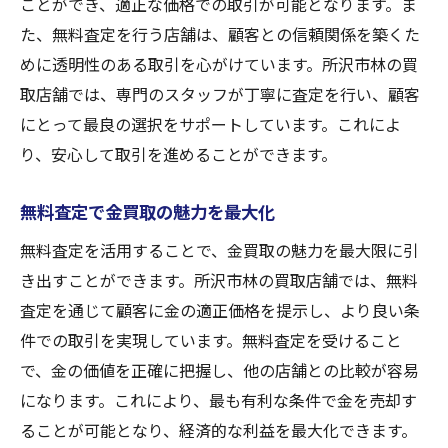
ことができ、適正な価格での取引が可能となります。ま
所沢市で金買取のベストオファー
た、無料査定を行う店舗は、顧客との信頼関係を築くた
金買取無料査定！所沢市林の選び方
めに透明性のある取引を心がけています。所沢市林の買
所沢市林での金買取無料査定の選択
取店舗では、専門のスタッフが丁寧に査定を行い、顧客
金買取無料査定で林を選ぶ理由
にとって最良の選択をサポートしています。これによ
林の金買取無料査定を受けるコツ
り、安心して取引を進めることができます。
金買取を選ぶ際の無料査定の活用
無料査定で金買取の魅力を最大化
所沢市林の金買取で無料査定を選ぶ
無料査定を活用することで、金買取の魅力を最大限に引
無料査定で林の最適な金買取選び
き出すことができます。所沢市林の買取店舗では、無料
所沢市林で金買取と査定の極意
査定を通じて顧客に金の適正価格を提示し、より良い条
所沢市林での金買取無料査定の秘訣
件での取引を実現しています。無料査定を受けること
金買取の無料査定で林の極意を学ぶ
で、金の価値を正確に把握し、他の店舗との比較が容易
林の金買取査定を極めるための方法
になります。これにより、最も有利な条件で金を売却す
金買取無料査定で林の価値を引き出す
ることが可能となり、経済的な利益を最大化できます。