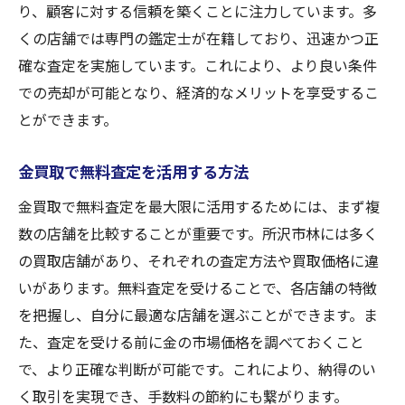
り、顧客に対する信頼を築くことに注力しています。多
林での金買取無料査定の活用術
くの店舗では専門の鑑定士が在籍しており、迅速かつ正
金買取で無料査定を賢く利用
確な査定を実施しています。これにより、より良い条件
無料査定で金買取のベストプラン
での売却が可能となり、経済的なメリットを享受するこ
林の金買取査定で利益を最大化
とができます。
金買取の無料査定で安心取引
金買取で無料査定を活用する方法
無料査定を通じた金買取の極意
金買取で無料査定を最大限に活用するためには、まず複
所沢市で金買取を無料査定でお得に
数の店舗を比較することが重要です。所沢市林には多く
所沢市の金買取無料査定の利点
の買取店舗があり、それぞれの査定方法や買取価格に違
お得に金買取無料査定を受ける術
いがあります。無料査定を受けることで、各店舗の特徴
所沢市の金買取で無料査定を活用
を把握し、自分に最適な店舗を選ぶことができます。ま
金買取無料査定で費用をカット
た、査定を受ける前に金の市場価格を調べておくこと
所沢市の金買取で賢い無料査定
で、より正確な判断が可能です。これにより、納得のい
無料査定を活かした金買取の方法
く取引を実現でき、手数料の節約にも繋がります。