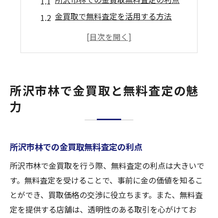
金買取で無料査定を活用する方法
所沢市林の金買取で手数料を節約
金買取における無料査定の重要性
無料査定で金買取の魅力を最大化
所沢市林の金買取と査定の違い
所沢市林で金買取と無料査定の魅
埼玉で金買取！無料査定のポイント
力
埼玉の金買取無料査定の仕組み
金買取での無料査定活用法
所沢市林での金買取無料査定の利点
埼玉の金買取無料査定を徹底解説
金買取の無料査定で得する方法
所沢市林で金買取を行う際、無料査定の利点は大きいで
す。無料査定を受けることで、事前に金の価値を知るこ
無料査定を受ける際の注意点
とができ、買取価格の交渉に役立ちます。また、無料査
埼玉の金買取で無料査定を受ける秘訣
定を提供する店舗は、透明性のある取引を心がけてお
林の金買取無料査定で賢く売る方法