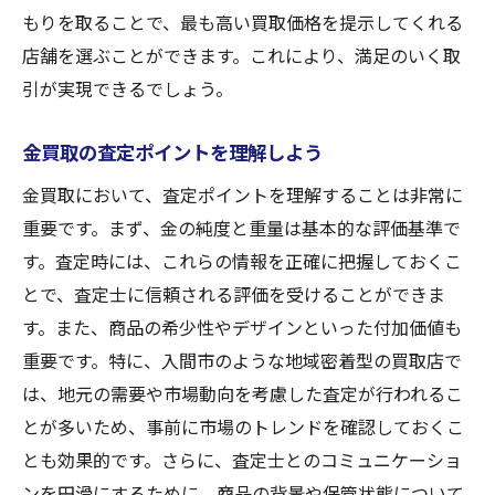
もりを取ることで、最も高い買取価格を提示してくれる
賢い店舗選びで得られるメリット
店舗を選ぶことができます。これにより、満足のいく取
入間市での金買取店を選ぶコツ
引が実現できるでしょう。
選択肢が多い中での正しい判断
金買取店の特徴を理解する重要性
金買取の査定ポイントを理解しよう
賢い選択が買取を成功に導く
金買取において、査定ポイントを理解することは非常に
入間市での最適な買取選択肢
重要です。まず、金の純度と重量は基本的な評価基準で
入間市で金買取を上手に活用するには
す。査定時には、これらの情報を正確に把握しておくこ
買取を活用するための基礎知識
とで、査定士に信頼される評価を受けることができま
す。また、商品の希少性やデザインといった付加価値も
上手な買取活用で得る利点
重要です。特に、入間市のような地域密着型の買取店で
入間市で買取を活かすテクニック
は、地元の需要や市場動向を考慮した査定が行われるこ
金買取で得られる新たな価値
とが多いため、事前に市場のトレンドを確認しておくこ
買取を最大限に活用する工夫
とも効果的です。さらに、査定士とのコミュニケーショ
入間市での賢い活用法とは
ンを円滑にするために、商品の背景や保管状態について