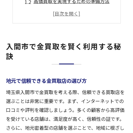
高価買取を実現するための準備方法
金買取の査定ポイントを理解しよう
買取プロセスで注意すべき要点
入間市での買取を賢く活用する術
買取大吉を利用する際の利点
入間市で金買取を賢く利用する秘
入間市で安心の金買取方法とは
訣
地域密着型の金買取店を選ぶ理由
安全で透明な買取取引の流れ
地元で信頼できる金買取店の選び方
信頼できるスタッフの見極め方
金買取のリスクを最小限に抑える方法
埼玉県入間市で金買取を考える際、信頼できる買取店を
選ぶことは非常に重要です。まず、インターネットでの
買取体験を安心にするための心得
口コミや評判を確認しましょう。多くの顧客から高評価
入間市での金買取の安全性を高める
を受けている店舗は、満足度が高く、信頼性の証です。
金買取を入間市で成功させるポイント
さらに、地元密着型の店舗を選ぶことで、地域に根ざし
高評価の買取業者を見つけるコツ