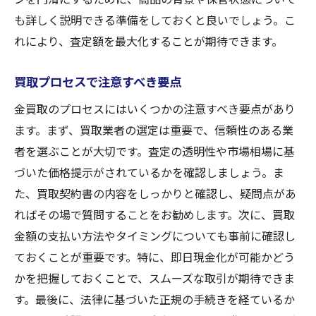
入間市で金買取を成功させる秘訣
も詳しく説明できる準備をしておくと良いでしょう。こ
成功するための買取準備術
れにより、査定額を最大化することが期待できます。
入間市で買取成功のための心得
買取プロセスで注意すべき要点
失敗しない買取の進め方
金買取のプロセスにはいくつかの注意すべき要点があり
買取成功を導く具体的なポイント
ます。まず、買取業者の選定は重要で、信頼性のある業
入間市の買取で重要な戦略
者を選ぶことが大切です。査定の透明性や市場相場に基
成功事例に学ぶ買取の心得
づいた価格提示がされているかを確認しましょう。ま
入間市の金買取を最大限に活用する方法
た、買取契約書の内容をしっかりと確認し、疑問点があ
買取のメリットを最大化する方法
ればその場で質問することをお勧めします。次に、買取
入間市での買取活用術を極める
金額の支払い方法やタイミングについても事前に確認し
買取を通じた資産活用のコツ
ておくことが重要です。特に、即日現金化が可能かどう
最大限に活用するための戦略
かを把握しておくことで、スムーズな取引が期待できま
す。最後に、法律に基づいた正規の手続きを経ているか
入間市での金買取を徹底活用