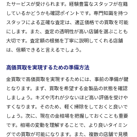
たサービスが受けられます。経験豊富なスタッフが在籍
金買取の成功を左右する要因とは
しているかどうかも確認ポイントです。専門知識を持つ
査定額を最大化するための準備
スタッフによる正確な査定は、適正価格での買取を可能
トラブルを避けるための注意点
にします。また、査定の透明性が高い店舗を選ぶことも
大切です。査定額の根拠を丁寧に説明してくれる店舗
入間市で金買取を有利にする方法
は、信頼できると言えるでしょう。
成功事例から学ぶ買取の秘訣
入間市での金買取をスムーズに進めるコツ
高価買取を実現するための準備方法
ストレスフリーな買取体験の秘訣
金買取で高価買取を実現するためには、事前の準備が鍵
迅速な買取を実現するための手順
となります。まず、買取を希望する金製品の状態を確認
スムーズな買取のための事前準備
しましょう。キズや汚れが少ないほど高い評価を受けや
入間市での買取を円滑に進める方法
すくなります。そのため、軽く掃除をしておくと良いで
買取の流れを把握する重要性
しょう。次に、現在の金相場を把握しておくことも重要
迅速な対応が可能な店舗の選び方
です。相場の変動を理解することで、より良いタイミン
グでの買取が可能になります。また、複数の店舗で見積
金買取を入間市で賢く選ぶ方法