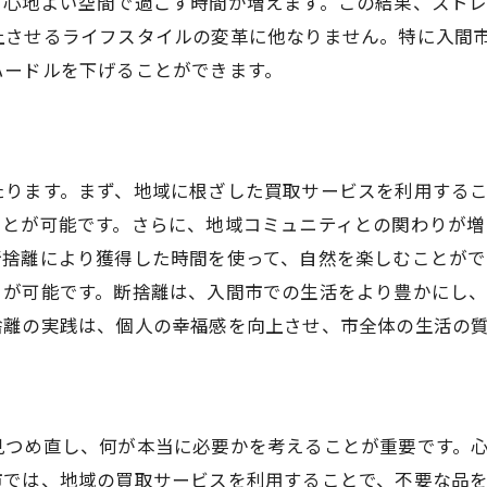
、心地よい空間で過ごす時間が増えます。この結果、スト
買取を通じた新しいライフスタイルの提案
上させるライフスタイルの変革に他なりません。特に入間
断捨離で得られる生活の質とその活かし方
ハードルを下げることができます。
捨離で癒しの空間を作る埼玉県入間市での成功事例
成功事例から学ぶ断捨離の効果
入間市での断捨離事例から得るヒント
たります。まず、地域に根ざした買取サービスを利用する
癒しの空間を持続する断捨離の秘訣
ことが可能です。さらに、地域コミュニティとの関わりが増
成功者に学ぶ入間市での断捨離の方法
断捨離により獲得した時間を使って、自然を楽しむことがで
事例で見る効果的な断捨離のアプローチ
とが可能です。断捨離は、入間市での生活をより豊かにし
捨離の実践は、個人の幸福感を向上させ、市全体の生活の
断捨離がもたらす空間の変化と癒し
の過多がもたらすストレスを解消する入間市での断捨離
物の過多が及ぼすストレスの影響
入間市でストレスを解消する断捨離の実践
見つめ直し、何が本当に必要かを考えることが重要です。
断捨離による精神的解放のプロセス
市では、地域の買取サービスを利用することで、不要な品