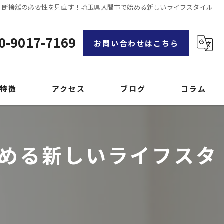
断捨離の必要性を見直す！埼玉県入間市で始める新しいライフスタイル
0-9017-7169
お問い合わせはこちら
特徴
アクセス
ブログ
コラム
漫画特集
める新しいライフスタ
品