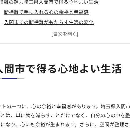
捨離の魅力埼玉県入間市で得る心地よい生活
断捨離で手に入れる心の余裕と幸福感
入間市での断捨離がもたらす生活の変化
快適な暮らしを実現する断捨離の効果
入間市で断捨離を始めるメリット
心地よい空間を作る断捨離のステップ
持たない暮らしの魅力と入間市での実践
入間市で得る心地よい生活
を減らすことで見える新しい自分の発見入間市での断捨離
新たな自分を見つける断捨離の方法
入間市での断捨離がもたらす自己発見
物を減らすことで得られる生活の気づき
ットの一つに、心の余裕と幸福感があります。埼玉県入間
入間市の断捨離で自己刷新を図る
離とは、単に物を減らすことだけでなく、自分の心の中を
断捨離を通じた内省と成長のプロセス
アになり、心にも余裕が生まれます。さらに、空間が整理さ