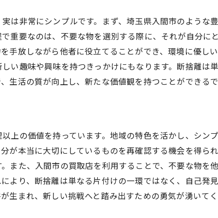
断捨離で向上する生活の質と幸福度
、実は非常にシンプルです。まず、埼玉県入間市のような
より良い生活のための断捨離の手引き
程で重要なのは、不要な物を選別する際に、それが自分に
生活改善を目指す入間市での断捨離
物を手放しながら他者に役立てることができ、環境に優し
新しい趣味や興味を持つきっかけにもなります。断捨離は
断捨離を活かした新しい日常の作り方
で、生活の質が向上し、新たな価値観を持つことができる
理以上の価値を持っています。地域の特色を活かし、シン
自分が本当に大切にしているものを再確認する機会を得ら
す。また、入間市の買取店を利用することで、不要な物を
れにより、断捨離は単なる片付けの一環ではなく、自己発
裕が生まれ、新しい挑戦へと踏み出すための勇気が湧いてく