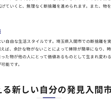
広げていくと、無理なく断捨離を進められます。また、物
物を減らすことで得られる安らぎ
入間市で進めるストレスフリーな生活
物を手放すことで得る心の軽やかさ
践
間市で始めるエコな暮らし断捨離で環境に優しい選択
ない自由な生活スタイルです。埼玉県入間市での断捨離を
エコな断捨離の始め方を知る
例えば、余計な物がないことによって掃除が簡単になり、
環境に配慮した断捨離の実践方法
なった物が他の人にとって価値あるものとして生まれ変わ
入間市で考える持続可能な生活
が可能です。
断捨離がもたらす環境への貢献
エコ意識を高める断捨離のステップ
入間市でのエコなライフスタイルの提案
える新しい自分の発見入間
捨離を通じた生活の質向上入間市での始め方ガイド
生活の質を高める断捨離のポイント
入間市での断捨離スタートガイド