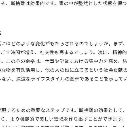
こそ、断捨離は効果的です。家の中が整然とした状態を保つ
心の整理と断捨離の繋がりを理解する
と空間の余裕を取り戻す断捨離埼玉県入間市で実践する方
心地よい空間を作る断捨離の秘訣
化
入間市で心と空間を整えるコツ
活にはどのような変化がもたらされるのでしょうか。まず
断捨離がもたらす心のスッキリ感
過ごす時間が増え、社交性も高まるでしょう。次に、精神
空間の余裕が生む新しい生活の楽しみ
す。この心の余裕は、仕事や学業における集中力を高め、
断捨離で心の平穏を取り戻す方法
要な物を有効活用し、他の人の役に立てるという社会貢献
入間市での断捨離の具体的なステップ
らない、深遠なライフスタイルの変革であることを示して
間市の買取サービスを活用し断捨離で得る価値ある生活
買取サービスで始める賢い断捨離
入間市の買取が可能にするエコな断捨離
実現するための重要なステップです。断捨離の効果として
価値を再評価する買取と断捨離の連携
がり、より機能的で美しい環境を作り出すことができます。
入間市で買取を活用する利点