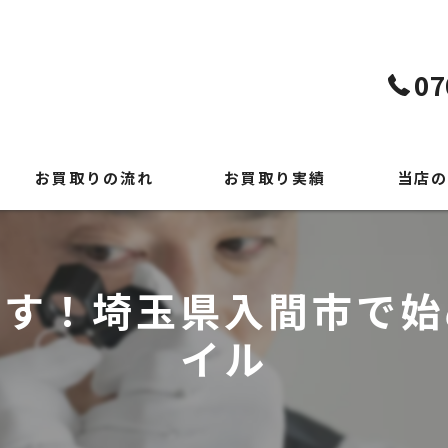
07
お買取りの流れ
お買取り実績
当店の
よくある質問
貴金属
時計
直す！埼玉県入間市で始
ブランド
イル
切手
出張買取