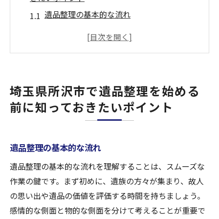
遺品整理の基本的な流れ
事前に準備しておくべき書類と情報
所沢市の法律と規制に基づく遺品整理の注
意点
家族で話し合うべき大切な遺品の選定
埼玉県所沢市で遺品整理を始める
整理開始前に知っておくと便利な地域情報
前に知っておきたいポイント
環境に配慮した廃棄方法の選択
遺品整理の専門家が教えるプロフェッショナル
な整理方法
遺品整理の基本的な流れ
専門家による遺品の分類と評価
遺品整理の基本的な流れを理解することは、スムーズな
感情的な負担を軽減するプロのサポート
作業の鍵です。まず初めに、遺族の方々が集まり、故人
効率的な整理を実現するためのスケジュー
の思い出や遺品の価値を評価する時間を持ちましょう。
ル管理
感情的な側面と物的な側面を分けて考えることが重要で