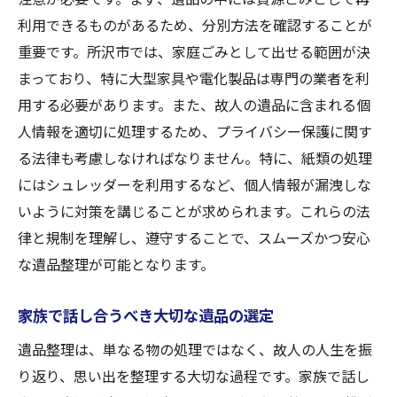
遺族の感情的負担を軽減するための整理プラン
利用できるものがあるため、分別方法を確認することが
ニング
重要です。所沢市では、家庭ごみとして出せる範囲が決
事前のプランニングで得られる安心感
まっており、特に大型家具や電化製品は専門の業者を利
用する必要があります。また、故人の遺品に含まれる個
感情的な負担を和らげるためのコミュニケ
人情報を適切に処理するため、プライバシー保護に関す
ーション
る法律も考慮しなければなりません。特に、紙類の処理
整理の進行をスムーズにするための工夫
にはシュレッダーを利用するなど、個人情報が漏洩しな
専門家によるサポートとカウンセリング
いように対策を講じることが求められます。これらの法
ストレスを最小限にするための進行管理
律と規制を理解し、遵守することで、スムーズかつ安心
遺族の声を反映した柔軟なプランニング
な遺品整理が可能となります。
埼玉県所沢市で新しい一歩を踏み出す遺品整理
の進め方
家族で話し合うべき大切な遺品の選定
新しい生活に向けた整理のステップ
遺品整理は、単なる物の処理ではなく、故人の人生を振
地域のリソースを活用した整理支援
り返り、思い出を整理する大切な過程です。家族で話し