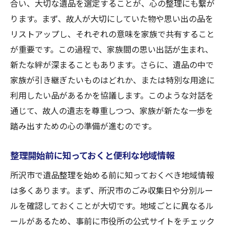
故人の思い出を糧にした新たな出発
合い、大切な遺品を選定することが、心の整理にも繋が
ります。まず、故人が大切にしていた物や思い出の品を
所沢市での生活再建に役立つ情報
リストアップし、それぞれの意味を家族で共有すること
家族との絆を深める整理の過程
が重要です。この過程で、家族間の思い出話が生まれ、
未来を見据えた整理後の生活計画
新たな絆が深まることもあります。さらに、遺品の中で
プロと一緒に故人の思い出を大切にする遺品整
家族が引き継ぎたいものはどれか、または特別な用途に
理方法
利用したい品があるかを協議します。このような対話を
思い出を大切に保管するためのアイデア
通じて、故人の遺志を尊重しつつ、家族が新たな一歩を
家族で共有する故人のストーリー
踏み出すための心の準備が進むのです。
プロによる記念品の保存方法の提案
整理開始前に知っておくと便利な地域情報
アルバムや映像を活用した思い出の保存
大切な品を次世代に引き継ぐための方法
所沢市で遺品整理を始める前に知っておくべき地域情報
は多くあります。まず、所沢市のごみ収集日や分別ルー
感謝の気持ちを伝えるための整理
ルを確認しておくことが大切です。地域ごとに異なるル
ールがあるため、事前に市役所の公式サイトをチェック