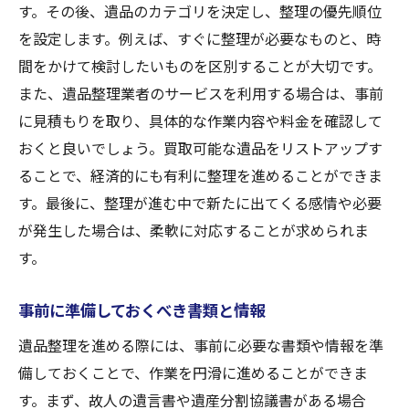
買取サービスの利用とそのメリット
す。その後、遺品のカテゴリを決定し、整理の優先順位
を設定します。例えば、すぐに整理が必要なものと、時
専門家に依頼する際の費用と見積もり
間をかけて検討したいものを区別することが大切です。
遺品整理後のアフターサポート
また、遺品整理業者のサービスを利用する場合は、事前
心の整理も考慮した遺品整理サービスの選び方
に見積もりを取り、具体的な作業内容や料金を確認して
遺族の心情を理解するサービスの特徴
おくと良いでしょう。買取可能な遺品をリストアップす
故人の思い出を大切にするためのアプロー
ることで、経済的にも有利に整理を進めることができま
チ
す。最後に、整理が進む中で新たに出てくる感情や必要
遺品整理会社の口コミと評判の確認方法
が発生した場合は、柔軟に対応することが求められま
心のケアを提供する専門家の活用
す。
所沢市で人気の心温まる遺品整理サービス
事前に準備しておくべき書類と情報
無理なく進めるための家族の協力
遺品整理を進める際には、事前に必要な書類や情報を準
地域密着型の遺品整理サービスを活用するメリ
備しておくことで、作業を円滑に進めることができま
ット
す。まず、故人の遺言書や遺産分割協議書がある場合
地元の特性を活かしたサービスの強み