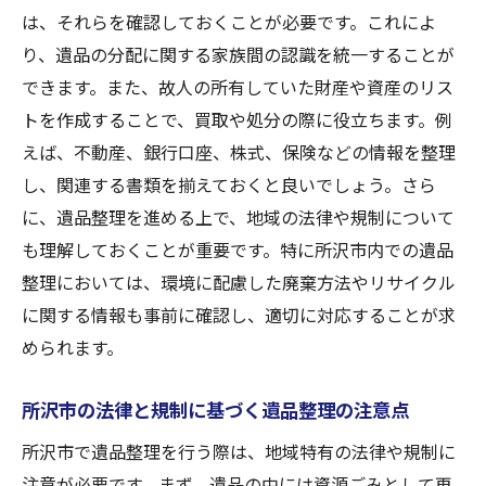
は、それらを確認しておくことが必要です。これによ
地域に密着した業者の信頼性
り、遺品の分配に関する家族間の認識を統一することが
迅速な対応が可能なサービスの特徴
できます。また、故人の所有していた財産や資産のリス
地域の文化を考慮した遺品整理の方法
トを作成することで、買取や処分の際に役立ちます。例
所沢市特有の情報と専門知識の活用
えば、不動産、銀行口座、株式、保険などの情報を整理
地域住民からの評価と推薦
し、関連する書類を揃えておくと良いでしょう。さら
に、遺品整理を進める上で、地域の法律や規制について
プロが推奨する買取サービスの利用法と遺品整
も理解しておくことが重要です。特に所沢市内での遺品
理
整理においては、環境に配慮した廃棄方法やリサイクル
遺品の価値を最大限に引き出す方法
に関する情報も事前に確認し、適切に対応することが求
買取業者の選び方と査定ポイント
められます。
買取価格を高めるための提示方法
専門家による適正価格の見極め方
所沢市の法律と規制に基づく遺品整理の注意点
所沢市の信頼できる買取業者リスト
所沢市で遺品整理を行う際は、地域特有の法律や規制に
買取後の手続きとフォローアップ
注意が必要です。まず、遺品の中には資源ごみとして再