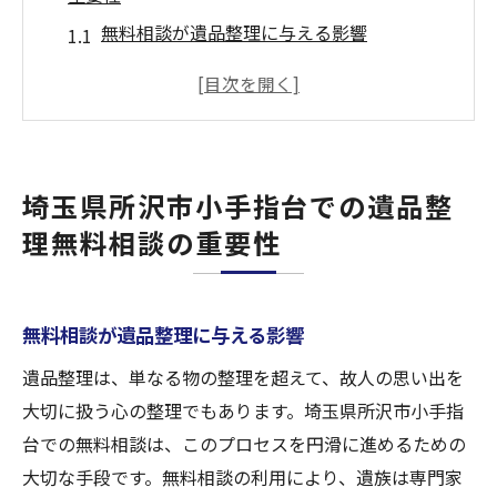
無料相談が遺品整理に与える影響
遺品整理をスムーズに進めるための無料相
談の活用法
心の負担を軽減するための相談サービスの
選び方
埼玉県所沢市小手指台での遺品整
地域密着型サービスが持つメリット
理無料相談の重要性
専門家による無料相談が提供する安心感
遺品整理の初期段階での無料相談の利点
遺品整理専門家による心の整理とサポート
無料相談が遺品整理に与える影響
専門家が提供する心のサポートの内容
遺品整理は、単なる物の整理を超えて、故人の思い出を
遺品整理における専門家の役割と責任
大切に扱う心の整理でもあります。埼玉県所沢市小手指
専門家のサポートが遺族にもたらす安心感
台での無料相談は、このプロセスを円滑に進めるための
心の整理を支える専門家の技術と知識
大切な手段です。無料相談の利用により、遺族は専門家