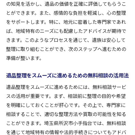
の知見を活かし、遺品の価値を正確に評価してもらうこ
専門家による遺品の適正評価とその重要性
とができます。また、感情的な負担を軽減し、心の整理
心理的負担を軽減する遺品整理のプロセス
をサポートします。特に、地元に密着した専門家であれ
無料相談を活用した遺品整理のスムーズな進め
ば、地域特有のニーズにも配慮したアドバイスが期待で
方
きます。このようなプロセスを通じて、遺族は安心して
初めての遺品整理における無料相談の活用
整理に取り組むことができ、次のステップへ進むための
法
準備が整います。
スムーズな整理を実現するステップとヒン
ト
遺品整理をスムーズに進めるための無料相談の活用法
無料相談を最大限に活用するための準備
遺品整理をスムーズに進めるためには、無料相談サービ
遺品整理の計画を立てる際の注意点
スの活用が重要です。まず、相談前に整理の目的や希望
無料相談を通じて得られる情報とその活用
を明確にしておくことが肝心です。その上で、専門家に
法
相談することで、適切な整理方法や買取の可能性を知る
スムーズな遺品整理を支える相談サービス
ことができます。埼玉県所沢市小手指台では、無料相談
の選び方
を通じて地域特有の情報や法的手続きについてもアドバ