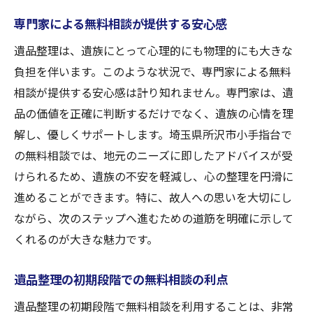
専門家による無料相談が提供する安心感
遺品整理を通じて故人を偲ぶ方法
大切な思い出を守るための保存法
遺品整理は、遺族にとって心理的にも物理的にも大きな
専門家が提案する故人の思い出を大切にす
負担を伴います。このような状況で、専門家による無料
る整理術
相談が提供する安心感は計り知れません。専門家は、遺
品の価値を正確に判断するだけでなく、遺族の心情を理
遺品を通じて家族の絆を深める方法
解し、優しくサポートします。埼玉県所沢市小手指台で
埼玉県所沢市小手指台での遺品整理における専
の無料相談では、地元のニーズに即したアドバイスが受
門家の役割
けられるため、遺族の不安を軽減し、心の整理を円滑に
専門家が遺品整理に果たす役割とは
進めることができます。特に、故人への思いを大切にし
遺品整理における専門家のサポートの範囲
ながら、次のステップへ進むための道筋を明確に示して
地域特性に応じた専門家のアプローチ
くれるのが大きな魅力です。
専門家が提供する安心で信頼できるサービ
ス
遺品整理の初期段階での無料相談の利点
遺品整理をサポートする専門家の選び方
遺品整理の初期段階で無料相談を利用することは、非常