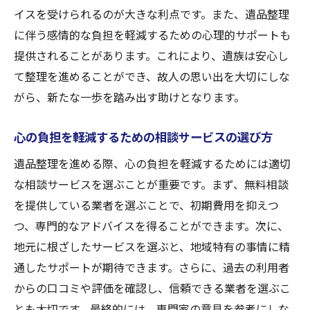
イスを受けられるのが大きな利点です。また、遺品整理
地域特有のニーズに応える地元密着型遺品整理
に伴う感情的な負担を軽減するための心理的サポートも
地元密着型サービスの特徴と利点
提供されることがあります。これにより、遺族は安心し
地域特有のニーズに応える方法
て整理を進めることができ、故人の思い出を大切にしな
地元業者が提供する地域に特化したサービ
がら、新たな一歩を踏み出す助けとなります。
ス
地域密着型サービスが遺品整理に与える影
心の負担を軽減するための相談サービスの選び方
響
遺品整理を進める際、心の負担を軽減するためには適切
地域の特性を活かした遺品整理の進め方
な相談サービスを選ぶことが重要です。まず、無料相談
地元の専門業者を選ぶ際のポイント
を提供している業者を選ぶことで、初期費用を抑えつ
専門家が提供する遺品の価値評価と適正取引
つ、専門的なアドバイスを得ることができます。次に、
遺品の適正な価値評価の重要性
地元に根ざしたサービスを選ぶと、地域特有の事情に精
通したサポートが期待できます。さらに、過去の利用者
専門家が行う価値評価のプロセス
からの口コミや評価を確認し、信頼できる業者を選ぶこ
適正取引を実現するための専門家の役割
とも大切です。最終的には、専門家の意見を参考にしな