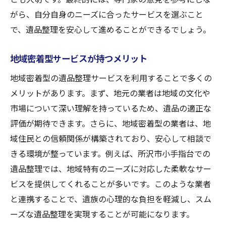
遺品の価値を見極めるためのポイント
がら、自分自身のニーズに合ったサービスを選ぶこと
専門家が提供する評価サービスの内容
で、遺品整理を安心して進めることができるでしょう。
遺品の価値を最大化するための取引方法
心の負担を軽減する遺品整理の無料相談活用法
地域密着型サービスが持つメリット
心理的負担を軽減するための相談サービス
地域密着型の遺品整理サービスを利用することで多くの
の選び方
メリットがあります。まず、地元の業者は地域の文化や
無料相談を活用した心の整理の進め方
市場について深い理解を持っているため、遺品の適正な
専門家による心理的サポートの提供
評価が期待できます。さらに、地域密着型の業者は、地
域住民との信頼関係が構築されており、安心して相談で
心の負担を軽減するための遺品整理計画
きる環境が整っています。例えば、所沢市小手指台での
無料相談を利用するための準備と心構え
遺品整理では、地域特有のニーズに対応した柔軟なサー
安心して相談できるサービスの特徴
ビスを提供してくれることが多いです。このような業者
故人の思い出を大切にする遺品整理のポイント
と連携することで、遺族の心理的な負担を軽減し、スム
故人の思い出を整理するための心構え
ーズな遺品整理を実現することが可能になります。
思い出を残すための遺品整理の方法