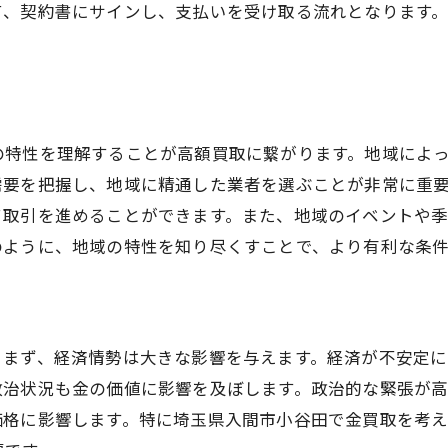
て、契約書にサインし、支払いを受け取る流れとなります
相場に左右されない買取交渉術
信頼できる金買取業者選びの秘訣
口コミとレビューの活用法
認可された業者の見分け方
の特性を理解することが高額買取に繋がります。地域によ
店舗訪問時に確認すべきポイント
需要を把握し、地域に精通した業者を選ぶことが非常に重
業者の専門性を見極める方法
て取引を進めることができます。また、地域のイベントや
入間市小谷田での信頼性高い業者事例
のように、地域の特性を知り尽くすことで、より有利な条
悪徳業者を避けるためのチェックリスト
埼玉県入間市小谷田の貴金属買取の特性を活かす方法
地域特性を理解して買取を有利に進める
。まず、経済情勢は大きな影響を与えます。経済が不安定
地元業者との関係構築のメリット
政治状況も金の価値に影響を及ぼします。政治的な緊張が高
入間市小谷田特有の買取ニーズに応える
価格に影響します。特に埼玉県入間市小谷田で金買取を考
地域イベントを利用した買取の機会