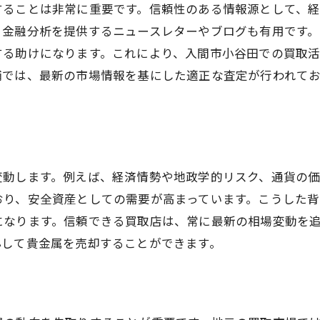
することは非常に重要です。信頼性のある情報源として、
買取契約前の確認事項
金融分析を提供するニュースレターやブログも有用です。
高額買取を実現する交渉術
する助けになります。これにより、入間市小谷田での買取
入間市小谷田で利用できる便利なサービス
舗では、最新の市場情報を基にした適正な査定が行われて
成功体験から学ぶ買取準備の重要性
変動します。例えば、経済情勢や地政学的リスク、通貨の
おり、安全資産としての需要が高まっています。こうした
になります。信頼できる買取店は、常に最新の相場変動を
心して貴金属を売却することができます。