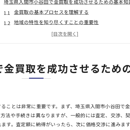
埼玉県入間市小谷田で金買取を成功させるための基本知
金買取の基本プロセスを理解する
地域の特性を知り尽くすことの重要性
金の価値を左右する要因
市場変動とその影響を掴む
金買取に関する法律と規制について
買取前に知っておくべき準備事項
で金買取を成功させるため
金買取の相場を見極めるポイントとは
最新の金相場情報を入手する方法
相場変動の要因とその分析
市場の動向を先取りするテクニック
することは非常に重要です。まず、埼玉県入間市小谷田で
入間市小谷田の地域における相場の特徴
定方法や手続きは異なりますが、一般的には査定、交渉、
他地域との相場比較で得られる情報
れます。査定額に納得がいったら、次に価格交渉に進みま