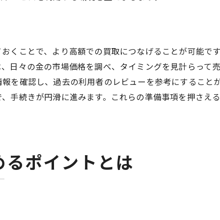
プロが教える金の手入れ方法
状態による買取価格の違いを知る
入間市小谷田で高評価を得るための状態管理
ておくことで、より高額での買取につなげることが可能で
金買取のタイミングを見極める重要性
は、日々の金の市場価格を調べ、タイミングを見計らって
情報を確認し、過去の利用者のレビューを参考にすること
市場動向から見る最適な売却タイミング
で、手続きが円滑に進みます。これらの準備事項を押さえ
季節による相場変動のパターン
。
経済ニュースを活かしたタイミング術
入間市小谷田における季節的要因
過去データに基づくタイミングの分析
めるポイントとは
予測困難な市場での判断力を磨く
埼玉県入間市小谷田で高額買取を目指す準備のステップ
市場調査から始める買取準備
事前査定で得られる安心感