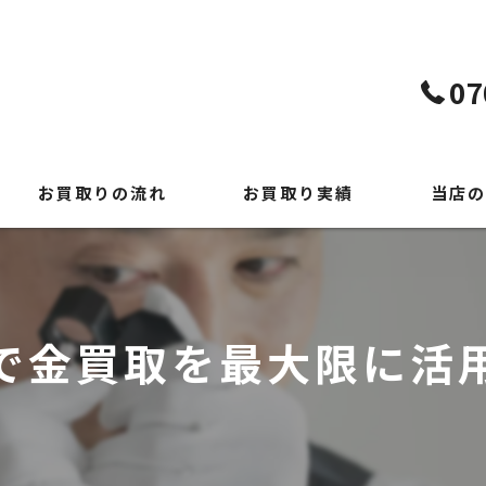
07
お買取りの流れ
お買取り実績
当店の
よくある質問
貴金属
時計
で金買取を最大限に活
ブランド
切手
出張買取