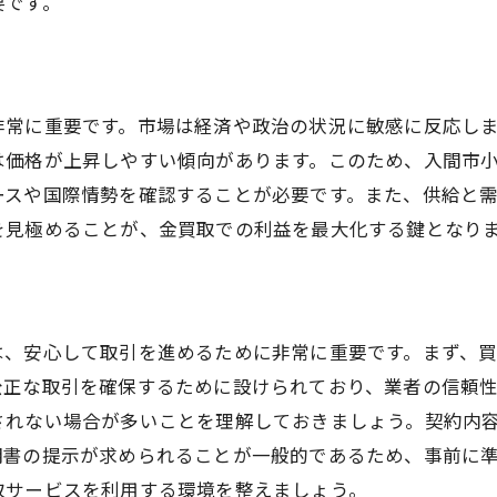
要です。
地元市場の動向を反映した買取戦略
地域密着型のサービスを活用する
口コミを活用して理想的な金買取を実現する
非常に重要です。市場は経済や政治の状況に敏感に反応し
信頼できる口コミ情報の見分け方
は価格が上昇しやすい傾向があります。このため、入間市
口コミから得られる貴重な買取情報
ースや国際情勢を確認することが必要です。また、供給と
リアルな体験談を参考にした買取戦略
を見極めることが、金買取での利益を最大化する鍵となり
入間市小谷田における口コミの活用事例
口コミと自分の経験を比較して判断する
口コミサイトの信頼性を評価する基準
は、安心して取引を進めるために非常に重要です。まず、
買取価格を最大化するための金の状態管理術
公正な取引を確保するために設けられており、業者の信頼
金の保管とメンテナンスの基本
されない場合が多いことを理解しておきましょう。契約内
査定に影響を与える金の状態とは
明書の提示が求められることが一般的であるため、事前に
日常的にできる金の劣化防止策
取サービスを利用する環境を整えましょう。