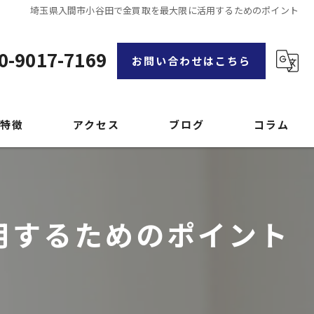
埼玉県入間市小谷田で金買取を最大限に活用するためのポイント
0-9017-7169
お問い合わせはこちら
特徴
アクセス
ブログ
コラム
漫画特集
用するためのポイント
品