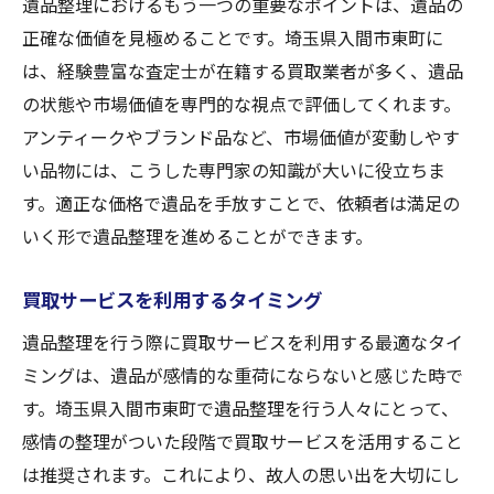
遺品整理におけるもう一つの重要なポイントは、遺品の
信頼できる買取業者の見分け方
正確な価値を見極めることです。埼玉県入間市東町に
取引の透明性がもたらす安心感
は、経験豊富な査定士が在籍する買取業者が多く、遺品
査定士とのコミュニケーションの重要性
の状態や市場価値を専門的な視点で評価してくれます。
アンティークやブランド品など、市場価値が変動しやす
公正な取引がもたらす遺族の安心
い品物には、こうした専門家の知識が大いに役立ちま
地域住民としての責任感を持った取引
す。適正な価格で遺品を手放すことで、依頼者は満足の
買取価格に納得するためのヒント
いく形で遺品整理を進めることができます。
遺族に安心を！入間市での遺品整理における買
取業者の選び方
買取サービスを利用するタイミング
評判の良い買取業者を探す方法
遺品整理を行う際に買取サービスを利用する最適なタイ
口コミと実績を基にした選択
ミングは、遺品が感情的な重荷にならないと感じた時で
査定の際に確認すべきポイント
す。埼玉県入間市東町で遺品整理を行う人々にとって、
買取業者選びで失敗しないコツ
感情の整理がついた段階で買取サービスを活用すること
遺族に寄り添うサービスの見極め
は推奨されます。これにより、故人の思い出を大切にし