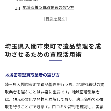
地域密着型買取業者の選び方
査定のポイントと注意点
高価買取の秘訣
専門家による遺品価値の見極め
買取サービスを利用するタイミング
埼玉県入間市東町で遺品整理を成
遺族とのコミュニケーションの取り方
功させるための買取活用術
遺品整理の新たな選択肢！埼玉県入間市での買
取サービスの魅力
地元密着型サービスの利点
地域密着型買取業者の選び方
買取サービスが遺品整理に与える影響
埼玉県入間市東町で遺品整理を行う際、地域密着型の買
思い出を大切にする買取の意義
取業者を選ぶことは非常に重要です。地域密着型業者
透明な取引の重要性
は、地元の文化や特性を理解しており、適正価格での買
取を行うことができます。口コミや評判を確認し、実績
査定プロセスの透明性と公正性