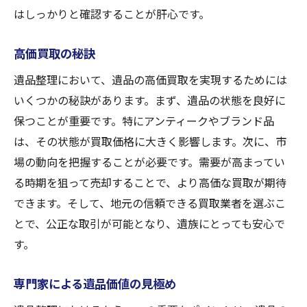
環境保護と遺品整理の関係
はしっかりと確認することが肝心です。
社会貢献としての買取活用
故人の思い出を大切にする方法
高価買取の秘訣
次世代に残すべき遺品とは
遺品整理において、遺品の高価買取を実現するためには
入間市東町で遺品整理の価値を高める買取サー
いくつかの秘訣があります。まず、遺品の状態を良好に
ビス活用のすすめ
保つことが重要です。特にアンティークやブランド品
高価買取のためのポイント
は、その状態が買取価格に大きく影響します。次に、市
場の動向を把握することが必要です。需要が高まってい
買取業者との信頼関係の築き方
る時期を狙って売却することで、より高価な買取が期待
遺品の価値を最大化する方法
できます。そして、地元の信頼できる買取業者を選ぶこ
売却と寄付のバランスの取り方
とで、公正な取引が可能となり、遺族にとっても安心で
遺品整理専門家の活用法
す。
地域行事との連携による買取促進
公正で透明な取引！埼玉県入間市での遺品整理
専門家による遺品価値の見極め
における買取の役割