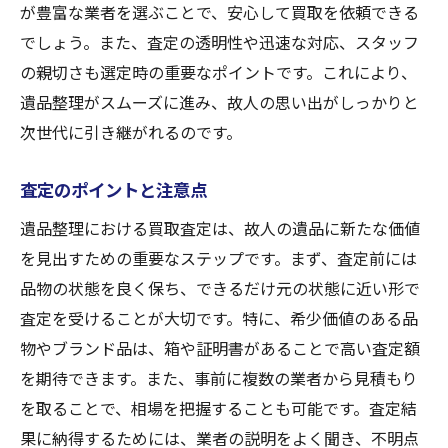
が豊富な業者を選ぶことで、安心して買取を依頼できる
安心できる買取の手順
でしょう。また、査定の透明性や迅速な対応、スタッフ
入間市東町での遺品整理をスムーズにする地域
の親切さも選定時の重要なポイントです。これにより、
密着型買取の活用法
遺品整理がスムーズに進み、故人の思い出がしっかりと
遺品整理のプロセスを簡素化する方法
次世代に引き継がれるのです。
地域の特性を活かした買取サービス
迅速な対応がもたらす安心感
査定のポイントと注意点
買取後のフォローアップサービス
遺品整理における買取査定は、故人の遺品に新たな価値
遺品整理における買取の実例
を見出すための重要なステップです。まず、査定前には
地域社会とのつながりを感じる遺品整理
品物の状態を良く保ち、できるだけ元の状態に近い形で
査定を受けることが大切です。特に、希少価値のある品
思い出を次世代へ！入間市での遺品整理におけ
物やブランド品は、箱や証明書があることで高い査定額
る買取の利点
を期待できます。また、事前に複数の業者から見積もり
遺品の新しい価値の発見
を取ることで、相場を把握することも可能です。査定結
買取を通じた思い出の共有
果に納得するためには、業者の説明をよく聞き、不明点