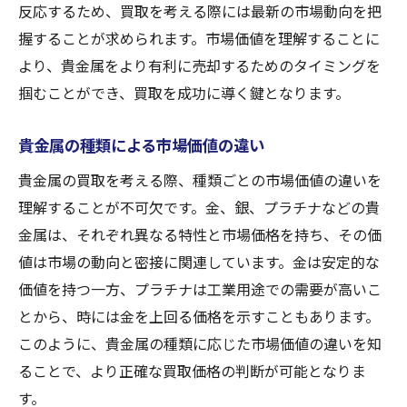
反応するため、買取を考える際には最新の市場動向を把
安心して買取を依頼できる店舗の選び方
握することが求められます。市場価値を理解することに
信頼できる店舗を見極めるポイント
より、貴金属をより有利に売却するためのタイミングを
店舗の信頼性を評価する方法
掴むことができ、買取を成功に導く鍵となります。
顧客サービスの質をチェック
貴金属の種類による市場価値の違い
店舗の所在地とアクセスの重要性
公式ウェブサイトと情報の透明性
貴金属の買取を考える際、種類ごとの市場価値の違いを
買取契約の安全性を確認
理解することが不可欠です。金、銀、プラチナなどの貴
金属は、それぞれ異なる特性と市場価格を持ち、その価
口コミで選ぶ小手指町の信頼できる買取店
値は市場の動向と密接に関連しています。金は安定的な
口コミを徹底的にチェックする方法
価値を持つ一方、プラチナは工業用途での需要が高いこ
評価の高い店舗を選ぶ理由
とから、時には金を上回る価格を示すこともあります。
実際の体験談を活用した店舗選び
このように、貴金属の種類に応じた市場価値の違いを知
オンラインレビューの読み方
ることで、より正確な買取価格の判断が可能となりま
口コミ情報の信頼性を見極める
す。