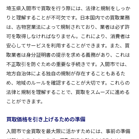
金の価値が上がるタイミングを狙う
埼玉県入間市で買取を行う際には、法律と規制をしっか
りと理解することが不可欠です。日本国内での買取業務
季節や経済状況の影響を考慮する
は、古物営業法によって規制されており、業者は必ず許
長期的な市場予測を活用
可を取得しなければなりません。これにより、消費者は
プロのアドバイスを受ける重要性
安心してサービスを利用することができます。また、買
タイミングを逃さないためのチェックリス
取業者は身分証明書の提示を求める義務があり、これは
ト
不正取引を防ぐための重要な手続きです。入間市では、
過去の市場データを参考にする方法
地方自治体による独自の規制が存在することもあるた
貴金属の状態が買取価格に与える影響を知る
め、地域のルールを確認することが大切です。これらの
貴金属の磨耗や損傷の確認
法律と規制を理解することで、買取をスムーズに進める
ことができます。
価値を高める手入れ方法
買取前に知っておきたい貴金属の知識
買取価格を引き上げるための準備
状態によって異なる査定基準
入間市で金買取を最大限に活かすためには、事前の準備
プロによる鑑定の重要性