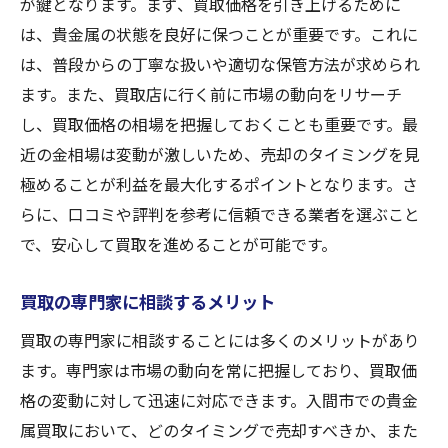
が鍵となります。まず、買取価格を引き上げるために
状態を維持するための日常ケア
は、貴金属の状態を良好に保つことが重要です。これに
熟練の鑑定士が引き出す貴金属の本当の価値
は、普段からの丁寧な扱いや適切な保管方法が求められ
信頼できる鑑定士の選び方
ます。また、買取店に行く前に市場の動向をリサーチ
鑑定士の資格と経験を確認する
し、買取価格の相場を把握しておくことも重要です。最
鑑定のプロセスを詳しく知る
近の金相場は変動が激しいため、売却のタイミングを見
極めることが利益を最大化するポイントとなります。さ
鑑定士の意見を最大限に活用する方法
らに、口コミや評判を参考に信頼できる業者を選ぶこと
鑑定結果を元にした買取価格の交渉
で、安心して買取を進めることが可能です。
プロの視点で見る貴金属の価値
入間市で金買取を成功させるための準備
買取の専門家に相談するメリット
買取前に確認すべき事項
買取の専門家に相談することには多くのメリットがあり
必要な書類や証明書の準備
ます。専門家は市場の動向を常に把握しており、買取価
買取店への事前問い合わせの重要性
格の変動に対して迅速に対応できます。入間市での貴金
市場調査を基にした事前準備
属買取において、どのタイミングで売却すべきか、また