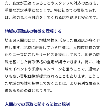
た、査定が迅速であることやスタッフの対応の良さも、
市場動向を予測する方法
重要な選定基準となります。特に初めての買取であれ
査定のプロセスを理解する
ば、顔の見える対応をしてくれる店を選ぶと安心です。
買取価格の交渉テクニック
地域の買取店の特徴を理解する
インターネットを活用した市場調査
競合他社の買取価格をチェック
埼玉県入間市には、地域特性を活かした買取店が多く存
在します。地域に密着している店舗は、入間市特有の文
口コミを活用して安心の買取体験を実現
化やニーズに応じたサービスを提供しており、地元の情
口コミ情報の信頼性を評価
報を基にした買取価格の査定が期待できます。特に、地
オンラインレビューを有効活用
域のイベントや季節キャンペーンを狙うことで、通常よ
口コミから学ぶ買取店の選び方
りも高い買取価格が提示されることもあります。こうし
入間市で人気の買取店とは
た地域の特性を把握しておくことは、より有利な買取を
体験談から学ぶ成功の秘訣
進めるための鍵となります。
口コミを基にした買取店のランキング
入間市での買取に関する法律と規制
買取のタイミングを見極め成功するための秘訣