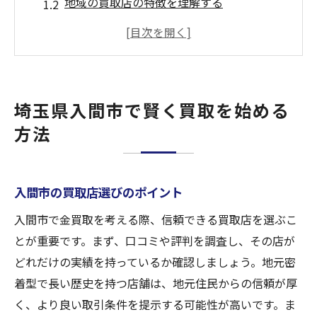
地域の買取店の特徴を理解する
入間市での買取に関する法律と規制
買取価格を引き上げるための準備
買取の専門家に相談するメリット
入間市で効果的に買取を進める方法
埼玉県入間市で賢く買取を始める
信頼できる買取店を選ぶための重要ポイント
方法
口コミを活用して評価を確認
過去の取引実績を調べる
入間市の買取店選びのポイント
買取店のライセンスと認証の確認
顧客サービスの質を見極める
入間市で金買取を考える際、信頼できる買取店を選ぶこ
とが重要です。まず、口コミや評判を調査し、その店が
買取店とのコミュニケーションの重要性
どれだけの実績を持っているか確認しましょう。地元密
入間市内の買取店の比較と選択
着型で長い歴史を持つ店舗は、地元住民からの信頼が厚
買取市場価値を理解し最高の取引を目指す
く、より良い取引条件を提示する可能性が高いです。ま
金相場の変動を把握する