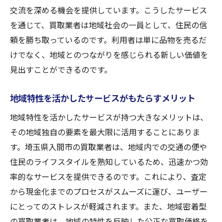
交流を深める機会を提供しています。こうしたサービス
初心者でも安心の買取業者の選び方
を通じて、買取業者は地域社会の一員として、住民の信
入間市での買取サービスを選ぶ基準とは
頼を勝ち取っているのです。利用者は単に品物を売るだ
初めての買取体験を成功させるために
けでなく、地域とのつながりを感じられる新しい価値を
安心して取引を行えるための心構え
見出すことができるのです。
入間市のおすすめ買取業者リスト
地域特性を活かしたサービスがもたらすメリット
初めての買取に役立つ情報とアドバイス
入間市での迅速な買取体験がもたらす利便性と
地域特性を活かしたサービスが持つ大きなメリットは、
は
その地域独自の要素を最大限に活用することにありま
迅速な対応がもたらす満足感
す。埼玉県入間市の買取業者は、地域内での交通の便や
住民のライフスタイルを熟知しているため、迅速かつ効
入間市の買取業者によるスピーディーなサ
率的なサービスを提供できるのです。これにより、査定
ービス
から現金化までのプロセスがスムーズに運び、ユーザー
時間を有効に活用できる理由
にとってのストレスが軽減されます。また、地域密着型
迅速な買取が生活にもたらす影響
の買取業者は、地域の特性を反映した公正な買取価格を