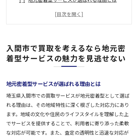
入間市の買取業者が提供する独自のサービ
ス
地域特性を活かしたサービスがもたらすメ
リット
入間市で買取を考えるなら地元密
入間市での買取体験をより良くする方法
着型サービスの魅力を見逃せない
地元密着型サービスの信頼性を検証する
入間市の買取市場における最新トレンド
入間市買取サービスの透明性が安心を生むその
地元密着型サービスが選ばれる理由とは
秘訣とは
埼玉県入間市での買取サービスが地元密着型として選ば
信頼される透明な取引のポイント
れる理由は、その地域特性に深く根ざした対応力にあり
入間市の買取業者が心がける透明性
ます。地域の文化や住民のライフスタイルを理解した上
安心感を高めるサービスのプロセス
でサービスを提供することで、利用者に寄り添った柔軟
初めての方でも安心して利用できる理由
な対応が可能です。また、査定の透明性と迅速な対応が