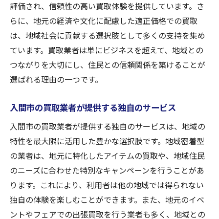
評価され、信頼性の高い買取体験を提供しています。さ
透明性がもたらす顧客満足度の向上
らに、地元の経済や文化に配慮した適正価格での買取
入間市で安心して買取を利用するためのチ
は、地域社会に貢献する選択肢として多くの支持を集め
ェックポイント
ています。買取業者は単にビジネスを超えて、地域との
地域特性を活かした入間市の買取業者の評判と
つながりを大切にし、住民との信頼関係を築けることが
は
選ばれる理由の一つです。
地域特性が買取サービスに与える影響
入間市の買取業者が持つ特有の評判
入間市の買取業者が提供する独自のサービス
地元住民からの信頼を得るための取り組み
入間市の買取業者が提供する独自のサービスは、地域の
入間市の経済状況を反映した買取価格の適
特性を最大限に活用した豊かな選択肢です。地域密着型
正化
の業者は、地元に特化したアイテムの買取や、地域住民
買取業者が地域に与えるポジティブな影響
のニーズに合わせた特別なキャンペーンを行うことがあ
入間市での買取業者選びのポイント
ります。これにより、利用者は他の地域では得られない
独自の体験を楽しむことができます。また、地元のイベ
初めてでも安心できる入間市の買取サービスの
ントやフェアでの出張買取を行う業者も多く、地域との
選び方