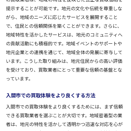
入間市での買取をスムーズにする方法
提示することが可能です。地元の文化や伝統を尊重しな
利便性を追求した買取体験の実際
がら、地域のニーズに応じたサービスを展開すること
入間市買取サービスの透明な取引が信頼を築く
で、住民との信頼関係を築くことができます。さらに、
理由
地域特性を活かしたサービスは、地元のコミュニティへ
透明な取引がもたらす顧客の信頼感
の貢献活動にも積極的です。地域イベントのサポートや
地元企業との連携を通じて、地域全体の発展に寄与して
入間市の買取業者が信頼を得るために心が
います。こうした取り組みは、地元住民からの高い評価
けること
を受けており、買取業者にとって重要な信頼の基盤とな
透明性が保証する安心取引の実現
っています。
信頼されるための買取業者の努力
入間市で信頼できる買取業者を見つける方
入間市での買取体験をより良くする方法
法
入間市での買取体験をより良くするためには、まず信頼
透明性の高い取引が生むリピーターの増加
できる買取業者を選ぶことが大切です。地域密着型の業
地元文化を理解した入間市の買取業者の強みと
者は、地元の特性を活かして透明かつ迅速な対応を心が
は