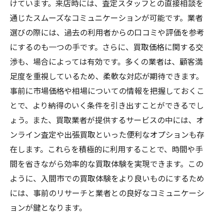
けています。来店時には、査定スタッフとの直接相談を
地域文化を活かしたサービスの特徴
通じたスムーズなコミュニケーションが可能です。業者
入間市の文化に寄り添う買取業者の魅力
選びの際には、過去の利用者からの口コミや評価を参考
地元文化を理解したスタッフの強み
にするのも一つの手です。さらに、買取価格に関する交
渉も、場合によっては有効です。多くの業者は、顧客満
文化理解がもたらす買取業者の信頼性
足度を重視しているため、柔軟な対応が期待できます。
地域密着型の買取業者が選ばれる理由
事前に市場価格や相場についての情報を把握しておくこ
入間市の文化に根ざした買取サービスの魅
とで、より納得のいく条件を引き出すことができるでし
力
ょう。また、買取業者が提供するサービスの中には、オ
入間市の買取ニーズに応える柔軟なサービス展
ンライン査定や出張買取といった便利なオプションも存
開を探る
在します。これらを積極的に利用することで、時間や手
柔軟なサービス展開が買取ニーズに応える
間を省きながら効率的な買取体験を実現できます。この
理由
ように、入間市での買取体験をより良いものにするため
入間市の多様なニーズに応える業者の戦略
には、事前のリサーチと業者との良好なコミュニケーシ
買取業者が提供するカスタマイズされたサ
ョンが鍵となります。