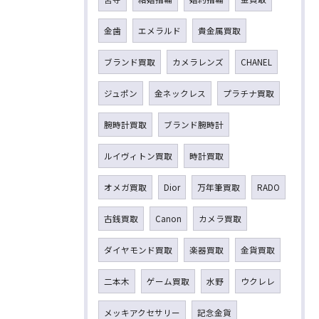
金歯
エメラルド
貴金属買取
ブランド買取
カメラレンズ
CHANEL
ジュポン
金ネックレス
プラチナ買取
腕時計買取
ブランド腕時計
ルイヴィトン買取
時計買取
オメガ買取
Dior
万年筆買取
RADO
古銭買取
Canon
カメラ買取
ダイヤモンド買取
楽器買取
金貨買取
二本木
ゲーム買取
水野
ウクレレ
メッキアクセサリー
記念金貨