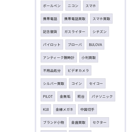
ボールペン
ニコン
スマホ
携帯電話
携帯電話買取
スマホ買取
記念銀貨
ガスライター
シチズン
パイロット
ブローバ
BULOVA
アンティーク腕時計
小判買取
不用品処分
ビデオカメラ
シルバー買取
コイン
セイコー
PILOT
金無垢
糀谷
パナソニック
K18
金縁メガネ
中国切手
ブランド小物
金歯買取
セクター