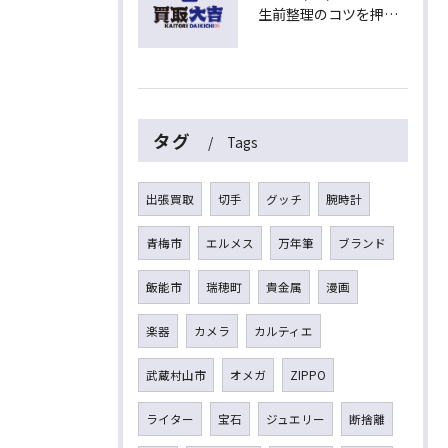
生前整理のコツを押さえて埼玉県入間市上藤沢で安心して進める方法
タグ
Tags
出張買取
切手
グッチ
腕時計
青梅市
エルメス
万年筆
ブランド
飯能市
瑞穂町
貴金属
漫画
楽器
カメラ
カルティエ
武蔵村山市
オメガ
ZIPPO
ライター
宝石
ジュエリー
断捨離