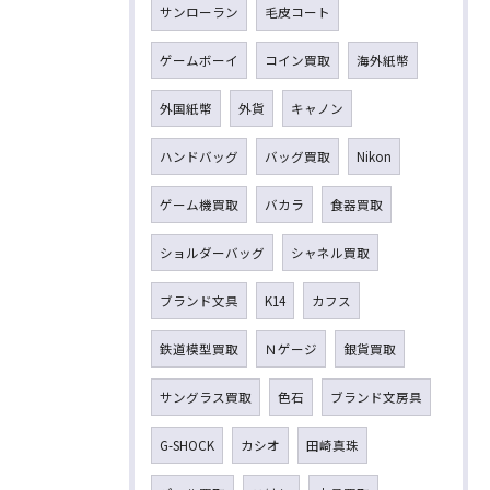
サンローラン
毛皮コート
ゲームボーイ
コイン買取
海外紙幣
外国紙幣
外貨
キャノン
ハンドバッグ
バッグ買取
Nikon
ゲーム機買取
バカラ
食器買取
ショルダーバッグ
シャネル買取
ブランド文具
K14
カフス
鉄道模型買取
Ｎゲージ
銀貨買取
サングラス買取
色石
ブランド文房具
G-SHOCK
カシオ
田崎真珠