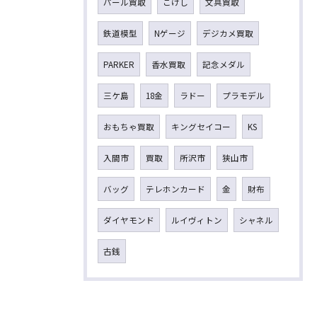
パール買取
こけし
文具買取
鉄道模型
Nゲージ
デジカメ買取
PARKER
香水買取
記念メダル
三ケ島
18金
ラドー
プラモデル
おもちゃ買取
キングセイコー
KS
入間市
買取
所沢市
狭山市
バッグ
テレホンカード
金
財布
ダイヤモンド
ルイヴィトン
シャネル
古銭