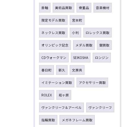
掛軸
美術品買取
骨董品
音楽機材
限定モデル買取
宮本町
ネックレス買取
小判
ロレックス買取
オリンピック記念
メダル買取
銀買取
CDウォークマン
SEIKOSHA
ロンジン
春日町
新久
文房具
イミテーション買取
アクセサリー買取
ROLEX
和ヶ原
ヴァンクリーフ＆アーペル
ヴァンクリーフ
指輪買取
メガネフレーム買取