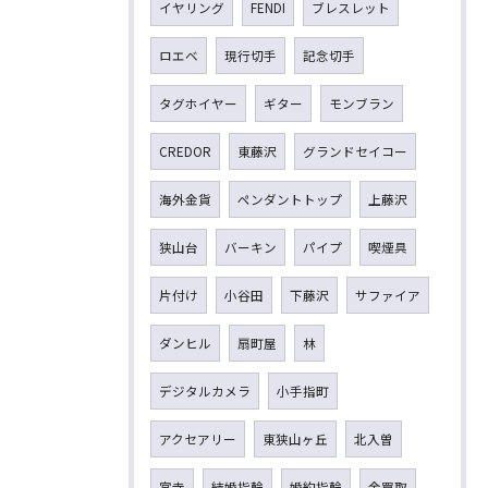
イヤリング
FENDI
ブレスレット
ロエベ
現行切手
記念切手
タグホイヤー
ギター
モンブラン
CREDOR
東藤沢
グランドセイコー
海外金貨
ペンダントトップ
上藤沢
狭山台
バーキン
パイプ
喫煙具
片付け
小谷田
下藤沢
サファイア
ダンヒル
扇町屋
林
デジタルカメラ
小手指町
アクセアリー
東狭山ヶ丘
北入曽
宮寺
結婚指輪
婚約指輪
金買取