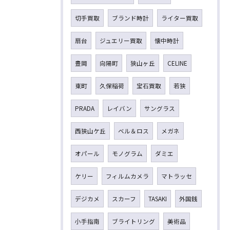
切手買取
ブランド時計
ライター買取
扇台
ジュエリー買取
懐中時計
豊岡
向陽町
狭山ヶ丘
CELINE
東町
久保稲荷
宝石買取
若狭
PRADA
レイバン
サングラス
西狭山ケ丘
ベル＆ロス
メガネ
オパール
モノグラム
ダミエ
ケリー
フィルムカメラ
マトラッセ
デジカメ
スカーフ
TASAKI
外国銭
小手指南
ブライトリング
美術品