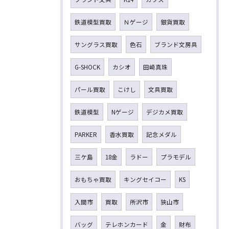
鉄道模型買取
Ｎゲージ
銀貨買取
サングラス買取
色石
ブランド文房具
G-SHOCK
カシオ
田崎真珠
パール買取
こけし
文具買取
鉄道模型
Nゲージ
デジカメ買取
PARKER
香水買取
記念メダル
三ケ島
18金
ラドー
プラモデル
おもちゃ買取
キングセイコー
KS
入間市
買取
所沢市
狭山市
バッグ
テレホンカード
金
財布