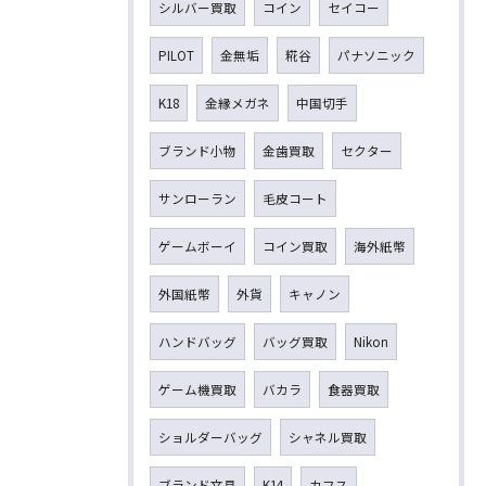
シルバー買取
コイン
セイコー
PILOT
金無垢
糀谷
パナソニック
K18
金縁メガネ
中国切手
ブランド小物
金歯買取
セクター
サンローラン
毛皮コート
ゲームボーイ
コイン買取
海外紙幣
外国紙幣
外貨
キャノン
ハンドバッグ
バッグ買取
Nikon
ゲーム機買取
バカラ
食器買取
ショルダーバッグ
シャネル買取
ブランド文具
K14
カフス