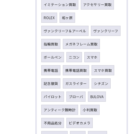
イミテーション買取
アクセサリー買取
ROLEX
和ヶ原
ヴァンクリーフ＆アーペル
ヴァンクリーフ
指輪買取
メガネフレーム買取
ボールペン
ニコン
スマホ
携帯電話
携帯電話買取
スマホ買取
記念銀貨
ガスライター
シチズン
パイロット
ブローバ
BULOVA
アンティーク腕時計
小判買取
不用品処分
ビデオカメラ