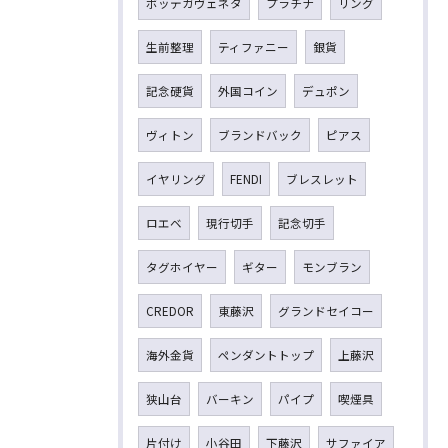
ボッテガヴェネタ
プラチナ
リング
生前整理
ティファニー
銀貨
記念硬貨
外国コイン
デュポン
ヴィトン
ブランドバック
ピアス
イヤリング
FENDI
ブレスレット
ロエベ
現行切手
記念切手
タグホイヤー
ギター
モンブラン
CREDOR
東藤沢
グランドセイコー
海外金貨
ペンダントトップ
上藤沢
狭山台
バーキン
パイプ
喫煙具
片付け
小谷田
下藤沢
サファイア