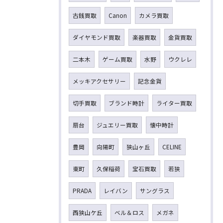
古銭買取
Canon
カメラ買取
ダイヤモンド買取
楽器買取
金貨買取
二本木
ゲーム買取
水野
ウクレレ
メッキアクセサリー
記念金貨
切手買取
ブランド時計
ライター買取
扇台
ジュエリー買取
懐中時計
豊岡
向陽町
狭山ヶ丘
CELINE
東町
久保稲荷
宝石買取
若狭
PRADA
レイバン
サングラス
西狭山ケ丘
ベル＆ロス
メガネ