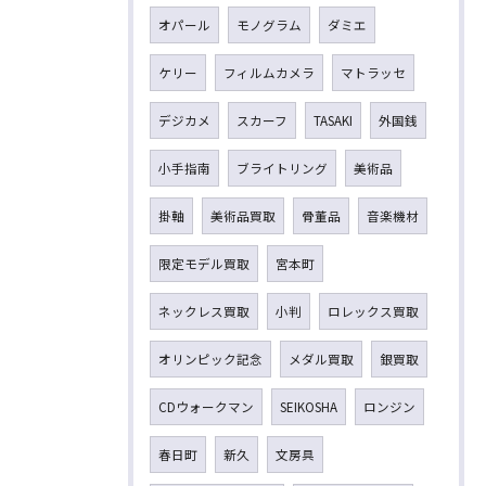
オパール
モノグラム
ダミエ
ケリー
フィルムカメラ
マトラッセ
デジカメ
スカーフ
TASAKI
外国銭
小手指南
ブライトリング
美術品
掛軸
美術品買取
骨董品
音楽機材
限定モデル買取
宮本町
ネックレス買取
小判
ロレックス買取
オリンピック記念
メダル買取
銀買取
CDウォークマン
SEIKOSHA
ロンジン
春日町
新久
文房具