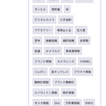
ダンヒル
扇町屋
林
デジタルカメラ
小手指町
アクセアリー
東狭山ヶ丘
北入曽
宮寺
結婚指輪
婚約指輪
金買取
金歯
エメラルド
貴金属買取
ブランド買取
カメラレンズ
CHANEL
ジュポン
金ネックレス
プラチナ買取
腕時計買取
ブランド腕時計
ルイヴィトン買取
時計買取
オメガ買取
Dior
万年筆買取
RADO