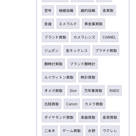
宮寺
結婚指輪
婚約指輪
金買取
金歯
エメラルド
貴金属買取
ブランド買取
カメラレンズ
CHANEL
ジュポン
金ネックレス
プラチナ買取
腕時計買取
ブランド腕時計
ルイヴィトン買取
時計買取
オメガ買取
Dior
万年筆買取
RADO
古銭買取
Canon
カメラ買取
ダイヤモンド買取
楽器買取
金貨買取
二本木
ゲーム買取
水野
ウクレレ