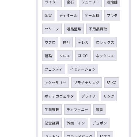
ライター
宝石
ジュエリー
断捨離
金貨
ディオール
ゲーム機
プラダ
セリーヌ
遺品整理
不用品買取
ウブロ
時計
テレカ
ロレックス
指輪
クロエ
GUCCI
ネックレス
フェンディ
イミテーション
アクセサリー
プラチナリング
SEIKO
ボッテガヴェネタ
プラチナ
リング
生前整理
ティファニー
銀貨
記念硬貨
外国コイン
デュポン
ヴィトン
ブランドバック
ピアス