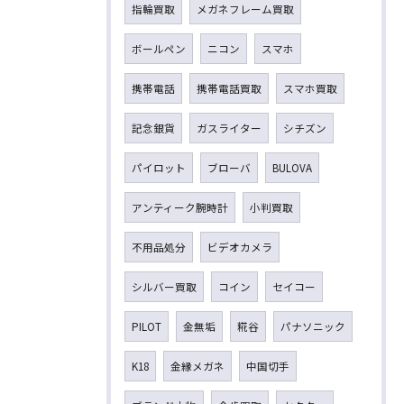
指輪買取
メガネフレーム買取
ボールペン
ニコン
スマホ
携帯電話
携帯電話買取
スマホ買取
記念銀貨
ガスライター
シチズン
パイロット
ブローバ
BULOVA
アンティーク腕時計
小判買取
不用品処分
ビデオカメラ
シルバー買取
コイン
セイコー
PILOT
金無垢
糀谷
パナソニック
K18
金縁メガネ
中国切手