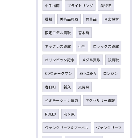
小手指南
ブライトリング
美術品
掛軸
美術品買取
骨董品
音楽機材
限定モデル買取
宮本町
ネックレス買取
小判
ロレックス買取
オリンピック記念
メダル買取
銀買取
CDウォークマン
SEIKOSHA
ロンジン
春日町
新久
文房具
イミテーション買取
アクセサリー買取
ROLEX
和ヶ原
ヴァンクリーフ＆アーペル
ヴァンクリーフ