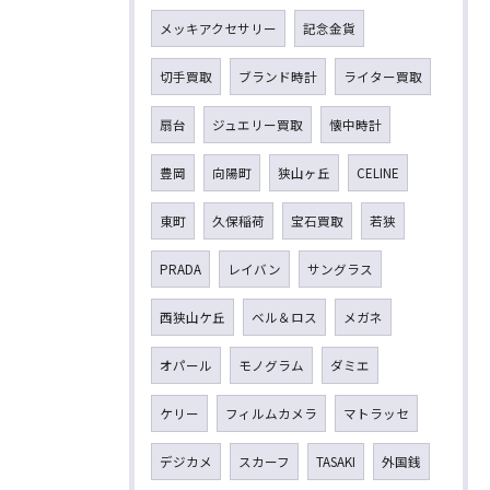
メッキアクセサリー
記念金貨
切手買取
ブランド時計
ライター買取
扇台
ジュエリー買取
懐中時計
豊岡
向陽町
狭山ヶ丘
CELINE
東町
久保稲荷
宝石買取
若狭
PRADA
レイバン
サングラス
西狭山ケ丘
ベル＆ロス
メガネ
オパール
モノグラム
ダミエ
ケリー
フィルムカメラ
マトラッセ
デジカメ
スカーフ
TASAKI
外国銭