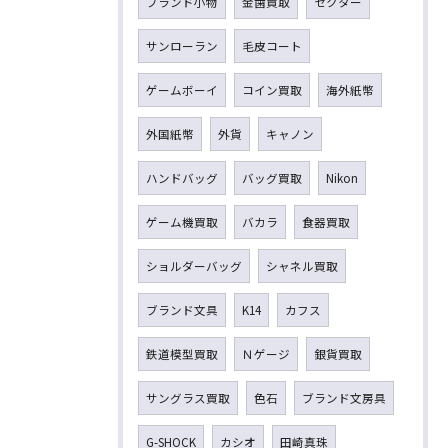
ブランド小物
金歯買取
セクター
サンローラン
毛皮コート
ゲームボーイ
コイン買取
海外紙幣
外国紙幣
外貨
キャノン
ハンドバッグ
バッグ買取
Nikon
ゲーム機買取
バカラ
食器買取
ショルダーバッグ
シャネル買取
ブランド文具
K14
カフス
鉄道模型買取
Ｎゲージ
銀貨買取
サングラス買取
色石
ブランド文房具
G-SHOCK
カシオ
田崎真珠