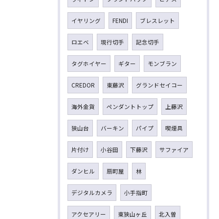
イヤリング
FENDI
ブレスレット
ロエベ
現行切手
記念切手
タグホイヤー
ギター
モンブラン
CREDOR
東藤沢
グランドセイコー
海外金貨
ペンダントトップ
上藤沢
狭山台
バーキン
パイプ
喫煙具
片付け
小谷田
下藤沢
サファイア
ダンヒル
扇町屋
林
デジタルカメラ
小手指町
アクセアリー
東狭山ヶ丘
北入曽