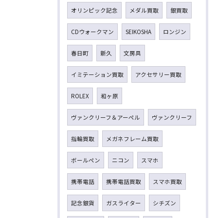
オリンピック記念
メダル買取
銀買取
CDウォークマン
SEIKOSHA
ロンジン
春日町
新久
文房具
イミテーション買取
アクセサリー買取
ROLEX
和ヶ原
ヴァンクリーフ＆アーペル
ヴァンクリーフ
指輪買取
メガネフレーム買取
ボールペン
ニコン
スマホ
携帯電話
携帯電話買取
スマホ買取
記念銀貨
ガスライター
シチズン