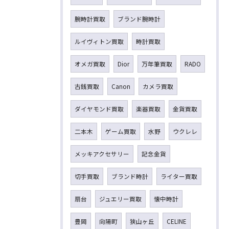
腕時計買取
ブランド腕時計
ルイヴィトン買取
時計買取
オメガ買取
Dior
万年筆買取
RADO
古銭買取
Canon
カメラ買取
ダイヤモンド買取
楽器買取
金貨買取
二本木
ゲーム買取
水野
ウクレレ
メッキアクセサリー
記念金貨
切手買取
ブランド時計
ライター買取
扇台
ジュエリー買取
懐中時計
豊岡
向陽町
狭山ヶ丘
CELINE