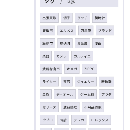
タグ
Tags
出張買取
切手
グッチ
腕時計
青梅市
エルメス
万年筆
ブランド
飯能市
瑞穂町
貴金属
漫画
楽器
カメラ
カルティエ
武蔵村山市
オメガ
ZIPPO
ライター
宝石
ジュエリー
断捨離
金貨
ディオール
ゲーム機
プラダ
セリーヌ
遺品整理
不用品買取
ウブロ
時計
テレカ
ロレックス