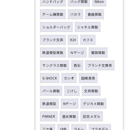
ハンドバッグ
バッグ買取
Nikon
ゲーム機買取
バカラ
食器買取
ショルダーバッグ
シャネル買取
ブランド文具
K14
カフス
鉄道模型買取
Ｎゲージ
銀貨買取
サングラス買取
色石
ブランド文房具
G-SHOCK
カシオ
田崎真珠
パール買取
こけし
文具買取
鉄道模型
Nゲージ
デジカメ買取
PARKER
香水買取
記念メダル
三ケ島
18金
ラドー
プラモデル