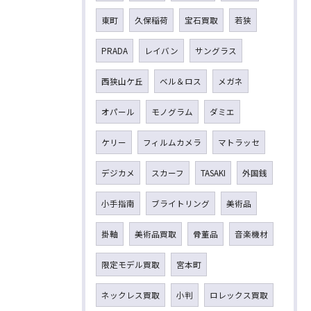
東町
久保稲荷
宝石買取
若狭
PRADA
レイバン
サングラス
西狭山ケ丘
ベル＆ロス
メガネ
オパール
モノグラム
ダミエ
ケリー
フィルムカメラ
マトラッセ
デジカメ
スカーフ
TASAKI
外国銭
小手指南
ブライトリング
美術品
掛軸
美術品買取
骨董品
音楽機材
限定モデル買取
宮本町
ネックレス買取
小判
ロレックス買取