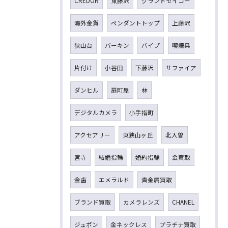
CREDOR
東藤沢
グランドセイコー
海外金貨
ペンダントトップ
上藤沢
狭山台
バーキン
パイプ
喫煙具
片付け
小谷田
下藤沢
サファイア
ダンヒル
扇町屋
林
デジタルカメラ
小手指町
アクセアリー
東狭山ヶ丘
北入曽
宮寺
結婚指輪
婚約指輪
金買取
金歯
エメラルド
貴金属買取
ブランド買取
カメラレンズ
CHANEL
ジュポン
金ネックレス
プラチナ買取