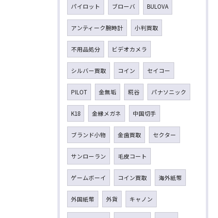
パイロット
ブローバ
BULOVA
アンティーク腕時計
小判買取
不用品処分
ビデオカメラ
シルバー買取
コイン
セイコー
PILOT
金無垢
糀谷
パナソニック
K18
金縁メガネ
中国切手
ブランド小物
金歯買取
セクター
サンローラン
毛皮コート
ゲームボーイ
コイン買取
海外紙幣
外国紙幣
外貨
キャノン