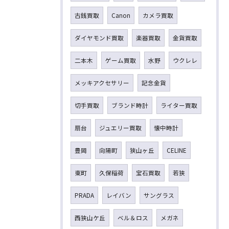
古銭買取
Canon
カメラ買取
ダイヤモンド買取
楽器買取
金貨買取
二本木
ゲーム買取
水野
ウクレレ
メッキアクセサリー
記念金貨
切手買取
ブランド時計
ライター買取
扇台
ジュエリー買取
懐中時計
豊岡
向陽町
狭山ヶ丘
CELINE
東町
久保稲荷
宝石買取
若狭
PRADA
レイバン
サングラス
西狭山ケ丘
ベル＆ロス
メガネ