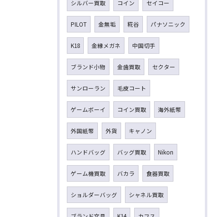
シルバー買取
コイン
セイコー
PILOT
金無垢
糀谷
パナソニック
K18
金縁メガネ
中国切手
ブランド小物
金歯買取
セクター
サンローラン
毛皮コート
ゲームボーイ
コイン買取
海外紙幣
外国紙幣
外貨
キャノン
ハンドバッグ
バッグ買取
Nikon
ゲーム機買取
バカラ
食器買取
ショルダーバッグ
シャネル買取
ブランド文具
K14
カフス