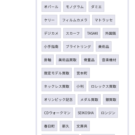
オパール
モノグラム
ダミエ
ケリー
フィルムカメラ
マトラッセ
デジカメ
スカーフ
TASAKI
外国銭
小手指南
ブライトリング
美術品
掛軸
美術品買取
骨董品
音楽機材
限定モデル買取
宮本町
ネックレス買取
小判
ロレックス買取
オリンピック記念
メダル買取
銀買取
CDウォークマン
SEIKOSHA
ロンジン
春日町
新久
文房具