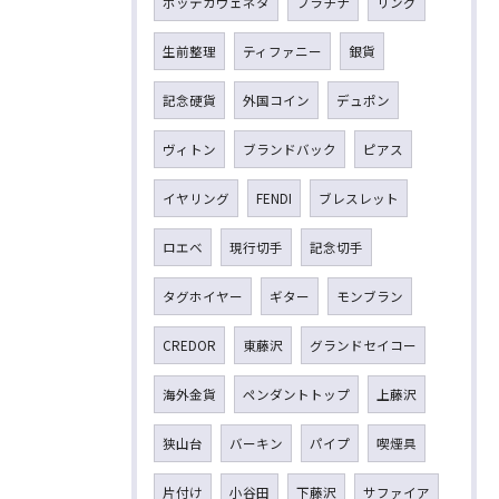
ボッテガヴェネタ
プラチナ
リング
生前整理
ティファニー
銀貨
記念硬貨
外国コイン
デュポン
ヴィトン
ブランドバック
ピアス
イヤリング
FENDI
ブレスレット
ロエベ
現行切手
記念切手
タグホイヤー
ギター
モンブラン
CREDOR
東藤沢
グランドセイコー
海外金貨
ペンダントトップ
上藤沢
狭山台
バーキン
パイプ
喫煙具
片付け
小谷田
下藤沢
サファイア