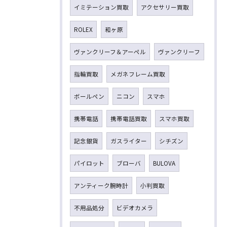
イミテーション買取
アクセサリー買取
ROLEX
和ヶ原
ヴァンクリーフ＆アーペル
ヴァンクリーフ
指輪買取
メガネフレーム買取
ボールペン
ニコン
スマホ
携帯電話
携帯電話買取
スマホ買取
記念銀貨
ガスライター
シチズン
パイロット
ブローバ
BULOVA
アンティーク腕時計
小判買取
不用品処分
ビデオカメラ