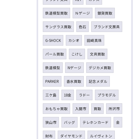
鉄道模型買取
Ｎゲージ
銀貨買取
サングラス買取
色石
ブランド文房具
G-SHOCK
カシオ
田崎真珠
パール買取
こけし
文具買取
鉄道模型
Nゲージ
デジカメ買取
PARKER
香水買取
記念メダル
三ケ島
18金
ラドー
プラモデル
おもちゃ買取
入間市
買取
所沢市
狭山市
バッグ
テレホンカード
金
財布
ダイヤモンド
ルイヴィトン