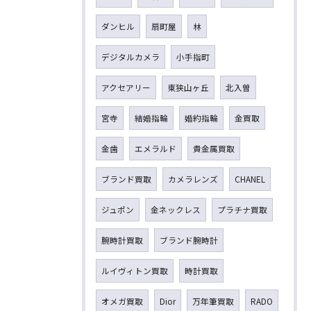
ダンヒル
扇町屋
林
デジタルカメラ
小手指町
アクセアリー
東狭山ヶ丘
北入曽
宮寺
結婚指輪
婚約指輪
金買取
金歯
エメラルド
貴金属買取
ブランド買取
カメラレンズ
CHANEL
ジュポン
金ネックレス
プラチナ買取
腕時計買取
ブランド腕時計
ルイヴィトン買取
時計買取
オメガ買取
Dior
万年筆買取
RADO