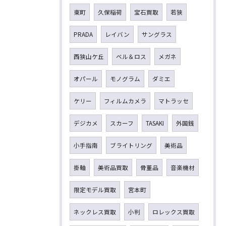
東町
久保稲荷
宝石買取
若狭
PRADA
レイバン
サングラス
西狭山ケ丘
ベル＆ロス
メガネ
オパール
モノグラム
ダミエ
ケリー
フィルムカメラ
マトラッセ
デジカメ
スカーフ
TASAKI
外国銭
小手指南
ブライトリング
美術品
掛軸
美術品買取
骨董品
音楽機材
限定モデル買取
宮本町
ネックレス買取
小判
ロレックス買取