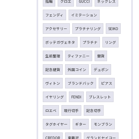
指輪
クロエ
GUCCI
ネックレス
フェンディ
イミテーション
アクセサリー
プラチナリング
SEIKO
ボッテガヴェネタ
プラチナ
リング
生前整理
ティファニー
銀貨
記念硬貨
外国コイン
デュポン
ヴィトン
ブランドバック
ピアス
イヤリング
FENDI
ブレスレット
ロエベ
現行切手
記念切手
タグホイヤー
ギター
モンブラン
CREDOR
東藤沢
グランドセイコー