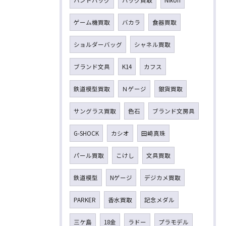
ハンドバッグ
バッグ買取
Nikon
ゲーム機買取
バカラ
食器買取
ショルダーバッグ
シャネル買取
ブランド文具
K14
カフス
鉄道模型買取
Ｎゲージ
銀貨買取
サングラス買取
色石
ブランド文房具
G-SHOCK
カシオ
田崎真珠
パール買取
こけし
文具買取
鉄道模型
Nゲージ
デジカメ買取
PARKER
香水買取
記念メダル
三ケ島
18金
ラドー
プラモデル