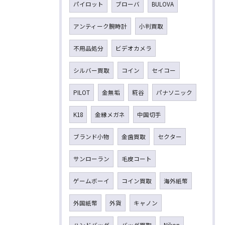
パイロット
ブローバ
BULOVA
アンティーク腕時計
小判買取
不用品処分
ビデオカメラ
シルバー買取
コイン
セイコー
PILOT
金無垢
糀谷
パナソニック
K18
金縁メガネ
中国切手
ブランド小物
金歯買取
セクター
サンローラン
毛皮コート
ゲームボーイ
コイン買取
海外紙幣
外国紙幣
外貨
キャノン