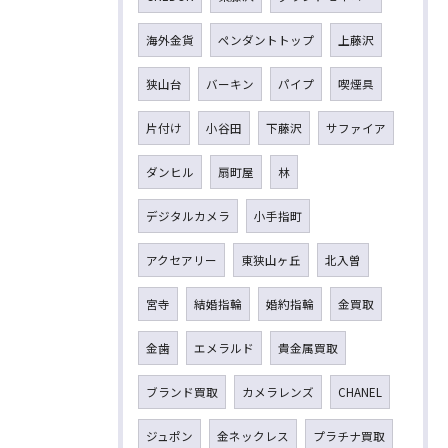
海外金貨
ペンダントトップ
上藤沢
狭山台
バーキン
パイプ
喫煙具
片付け
小谷田
下藤沢
サファイア
ダンヒル
扇町屋
林
デジタルカメラ
小手指町
アクセアリー
東狭山ヶ丘
北入曽
宮寺
結婚指輪
婚約指輪
金買取
金歯
エメラルド
貴金属買取
ブランド買取
カメラレンズ
CHANEL
ジュポン
金ネックレス
プラチナ買取