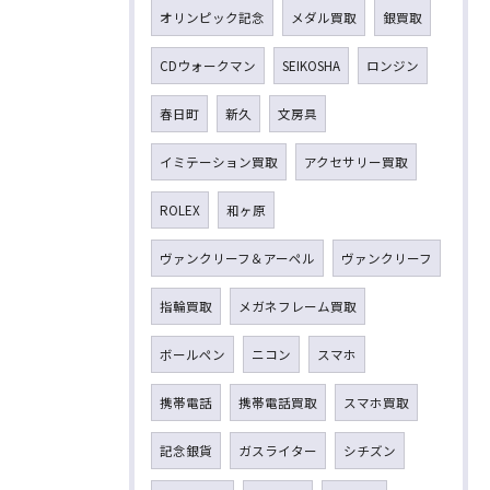
オリンピック記念
メダル買取
銀買取
CDウォークマン
SEIKOSHA
ロンジン
春日町
新久
文房具
イミテーション買取
アクセサリー買取
ROLEX
和ヶ原
ヴァンクリーフ＆アーペル
ヴァンクリーフ
指輪買取
メガネフレーム買取
ボールペン
ニコン
スマホ
携帯電話
携帯電話買取
スマホ買取
記念銀貨
ガスライター
シチズン