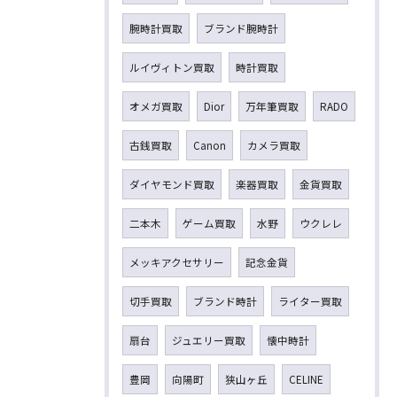
腕時計買取
ブランド腕時計
ルイヴィトン買取
時計買取
オメガ買取
Dior
万年筆買取
RADO
古銭買取
Canon
カメラ買取
ダイヤモンド買取
楽器買取
金貨買取
二本木
ゲーム買取
水野
ウクレレ
メッキアクセサリー
記念金貨
切手買取
ブランド時計
ライター買取
扇台
ジュエリー買取
懐中時計
豊岡
向陽町
狭山ヶ丘
CELINE