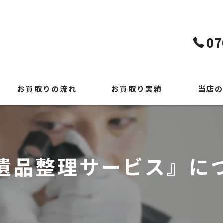
07
お買取りの流れ
お買取り実績
当店の
よくある質問
貴金属
時計
遺品整理サービス』に
ブランド
切手
出張買取