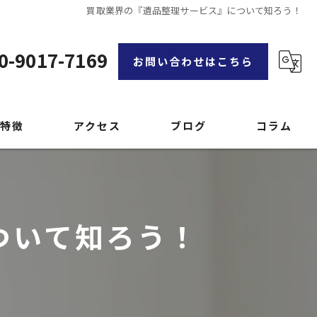
買取業界の『遺品整理サービス』について知ろう！
0-9017-7169
お問い合わせはこちら
特徴
アクセス
ブログ
コラム
漫画特集
ついて知ろう！
品