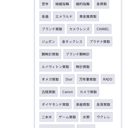
宮寺
結婚指輪
婚約指輪
金買取
金歯
エメラルド
貴金属買取
ブランド買取
カメラレンズ
CHANEL
ジュポン
金ネックレス
プラチナ買取
腕時計買取
ブランド腕時計
ルイヴィトン買取
時計買取
オメガ買取
Dior
万年筆買取
RADO
古銭買取
Canon
カメラ買取
ダイヤモンド買取
楽器買取
金貨買取
二本木
ゲーム買取
水野
ウクレレ