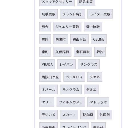
メッキアクセサリー
記念金貨
切手買取
ブランド時計
ライター買取
扇台
ジュエリー買取
懐中時計
豊岡
向陽町
狭山ヶ丘
CELINE
東町
久保稲荷
宝石買取
若狭
PRADA
レイバン
サングラス
西狭山ケ丘
ベル＆ロス
メガネ
オパール
モノグラム
ダミエ
ケリー
フィルムカメラ
マトラッセ
デジカメ
スカーフ
TASAKI
外国銭
小手指南
ブライトリング
美術品