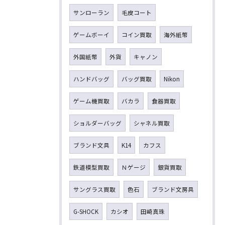
サンローラン
毛皮コート
ゲームボーイ
コイン買取
海外紙幣
外国紙幣
外貨
キャノン
ハンドバッグ
バッグ買取
Nikon
ゲーム機買取
バカラ
食器買取
ショルダーバッグ
シャネル買取
ブランド文具
K14
カフス
鉄道模型買取
Ｎゲージ
銀貨買取
サングラス買取
色石
ブランド文房具
G-SHOCK
カシオ
田崎真珠