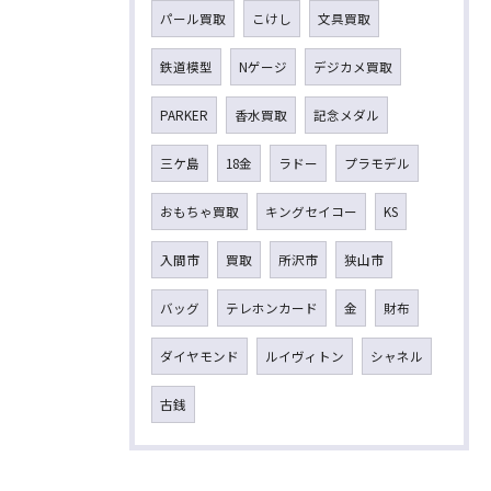
パール買取
こけし
文具買取
鉄道模型
Nゲージ
デジカメ買取
PARKER
香水買取
記念メダル
三ケ島
18金
ラドー
プラモデル
おもちゃ買取
キングセイコー
KS
入間市
買取
所沢市
狭山市
バッグ
テレホンカード
金
財布
ダイヤモンド
ルイヴィトン
シャネル
古銭