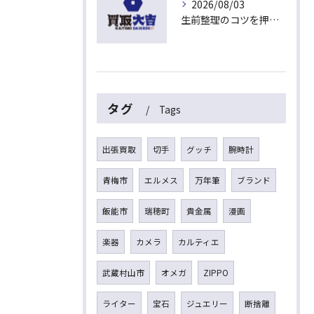
2026/08/03
生前整理のコツを押さえて埼玉県入間市上藤沢で安心して進める方法
タグ
Tags
出張買取
切手
グッチ
腕時計
青梅市
エルメス
万年筆
ブランド
飯能市
瑞穂町
貴金属
漫画
楽器
カメラ
カルティエ
武蔵村山市
オメガ
ZIPPO
ライター
宝石
ジュエリー
断捨離