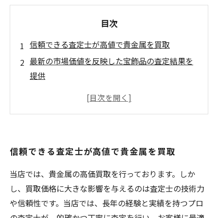
目次
信頼できる査定士が高値で貴金属を買取
最新の市場価値を反映した宝飾品の査定結果を
提供
透明性のある買取サービスで、安心して貴金属
を売却
専門家が丁寧に査定して、適正な価格をご提供
いたします
信頼できる査定士が高値で貴金属を買取
貴金属・宝飾品を手軽に売却！無料で利用でき
る出張買取が人気
当店では、貴金属の高価買取を行っております。しか
し、買取価格に大きな影響を与えるのは査定士の技術力
や信頼性です。当店では、長年の経験と実績を持つプロ
の査定士が、的確かつ丁寧に査定を行い、お客様に最適