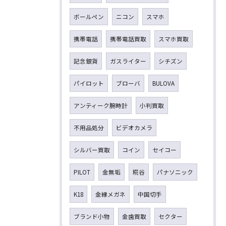
ボールペン
ニコン
スマホ
携帯電話
携帯電話買取
スマホ買取
記念銀貨
ガスライター
シチズン
パイロット
ブローバ
BULOVA
アンティーク腕時計
小判買取
不用品処分
ビデオカメラ
シルバー買取
コイン
セイコー
PILOT
金無垢
糀谷
パナソニック
K18
金縁メガネ
中国切手
ブランド小物
金歯買取
セクター