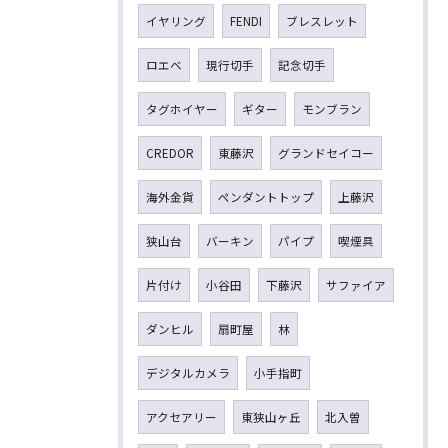
イヤリング
FENDI
ブレスレット
ロエベ
現行切手
記念切手
タグホイヤー
ギター
モンブラン
CREDOR
東藤沢
グランドセイコー
海外金貨
ペンダントトップ
上藤沢
狭山台
バーキン
パイプ
喫煙具
片付け
小谷田
下藤沢
サファイア
ダンヒル
扇町屋
林
デジタルカメラ
小手指町
アクセアリー
東狭山ヶ丘
北入曽