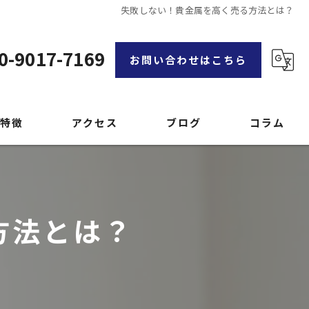
失敗しない！貴金属を高く売る方法とは？
0-9017-7169
お問い合わせはこちら
特徴
アクセス
ブログ
コラム
漫画特集
方法とは？
品