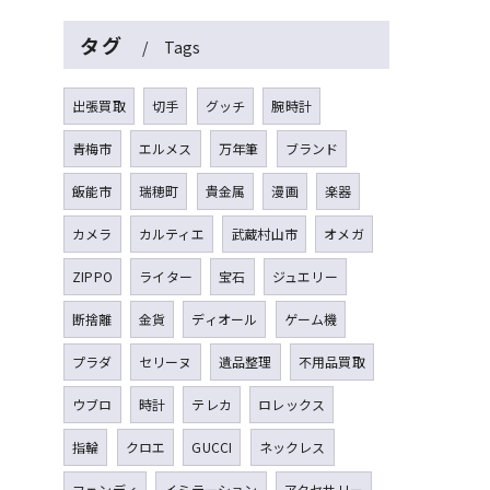
タグ
Tags
出張買取
切手
グッチ
腕時計
青梅市
エルメス
万年筆
ブランド
飯能市
瑞穂町
貴金属
漫画
楽器
カメラ
カルティエ
武蔵村山市
オメガ
ZIPPO
ライター
宝石
ジュエリー
断捨離
金貨
ディオール
ゲーム機
プラダ
セリーヌ
遺品整理
不用品買取
ウブロ
時計
テレカ
ロレックス
指輪
クロエ
GUCCI
ネックレス
フェンディ
イミテーション
アクセサリー