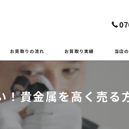
07
お買取りの流れ
お買取り実績
当店の
よくある質問
貴金属
時計
い！貴金属を高く売る
ブランド
切手
出張買取