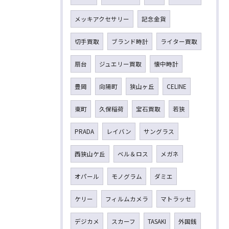
メッキアクセサリー
記念金貨
切手買取
ブランド時計
ライター買取
扇台
ジュエリー買取
懐中時計
豊岡
向陽町
狭山ヶ丘
CELINE
東町
久保稲荷
宝石買取
若狭
PRADA
レイバン
サングラス
西狭山ケ丘
ベル＆ロス
メガネ
オパール
モノグラム
ダミエ
ケリー
フィルムカメラ
マトラッセ
デジカメ
スカーフ
TASAKI
外国銭