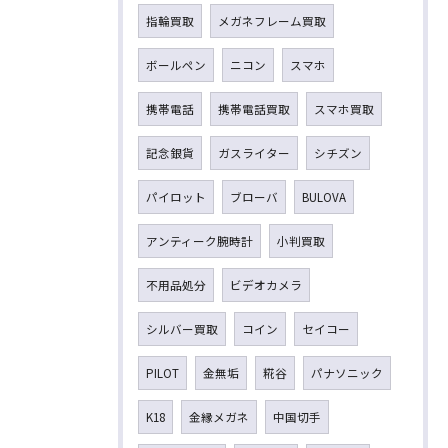
指輪買取
メガネフレーム買取
ボールペン
ニコン
スマホ
携帯電話
携帯電話買取
スマホ買取
記念銀貨
ガスライター
シチズン
パイロット
ブローバ
BULOVA
アンティーク腕時計
小判買取
不用品処分
ビデオカメラ
シルバー買取
コイン
セイコー
PILOT
金無垢
糀谷
パナソニック
K18
金縁メガネ
中国切手