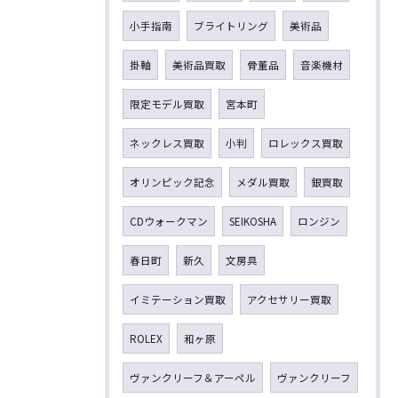
小手指南
ブライトリング
美術品
掛軸
美術品買取
骨董品
音楽機材
限定モデル買取
宮本町
ネックレス買取
小判
ロレックス買取
オリンピック記念
メダル買取
銀買取
CDウォークマン
SEIKOSHA
ロンジン
春日町
新久
文房具
イミテーション買取
アクセサリー買取
ROLEX
和ヶ原
ヴァンクリーフ＆アーペル
ヴァンクリーフ