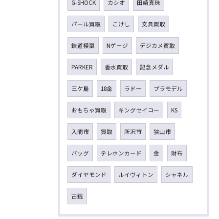
G-SHOCK
カシオ
田崎真珠
パール買取
こけし
文具買取
鉄道模型
Nゲージ
デジカメ買取
PARKER
香水買取
記念メダル
三ケ島
18金
ラドー
プラモデル
おもちゃ買取
キングセイコー
KS
入間市
買取
所沢市
狭山市
バッグ
テレホンカード
金
財布
ダイヤモンド
ルイヴィトン
シャネル
古銭