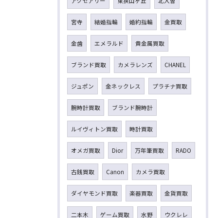
アクセアリー
東狭山ヶ丘
北入曽
宮寺
結婚指輪
婚約指輪
金買取
金歯
エメラルド
貴金属買取
ブランド買取
カメラレンズ
CHANEL
ジュポン
金ネックレス
プラチナ買取
腕時計買取
ブランド腕時計
ルイヴィトン買取
時計買取
オメガ買取
Dior
万年筆買取
RADO
古銭買取
Canon
カメラ買取
ダイヤモンド買取
楽器買取
金貨買取
二本木
ゲーム買取
水野
ウクレレ